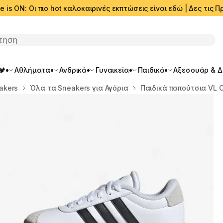
e is ON: Οι πιο hot καλοκαιρινές εκπτώσεις είναι εδώ | Δες τις
ση
🏕️
Αθλήματα
Ανδρικά
Γυναικεία
Παιδικά
Αξεσουάρ & 
akers
Όλα τα Sneakers για Αγόρια
Παιδικά παπούτσια VL 