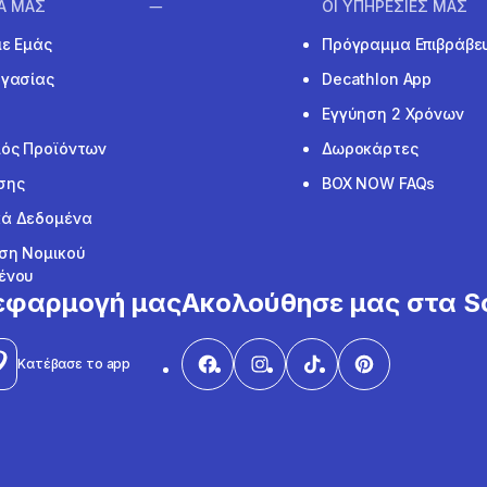
ΙΑ ΜΑΣ
ΟΙ ΥΠΗΡΕΣΙΕΣ ΜΑΣ
με Εμάς
Πρόγραμμα Επιβράβε
ργασίας
Decathlon App
Εγγύηση 2 Χρόνων
ός Προϊόντων
Δωροκάρτες
σης
BOX NOW FAQs
ά Δεδομένα
ση Νομικού
ένου
εφαρμογή μας
Ακολούθησε μας στα So
Κατέβασε το app