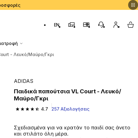
 Προσφορές
EN
Αλλαγή γλώσσας: English (English)
Καταστήματα Decathlon
Πρόγραμμα Επιβράβευσ
Εξυπηρέτηση Πε
Ο λογαρι
My 
Διατροφή
Court - Λευκό/Μαύρο/Γκρι
ADIDAS
Παιδικά παπούτσια VL Court - Λευκό/
Μαύρο/Γκρι
4.7
257 Αξιολογήσεις
4.7 out of 5 stars from 257 reviews
Σχεδιασμένα για να κρατάν το παιδί σας άνετο
και στιλάτο όλη μέρα.