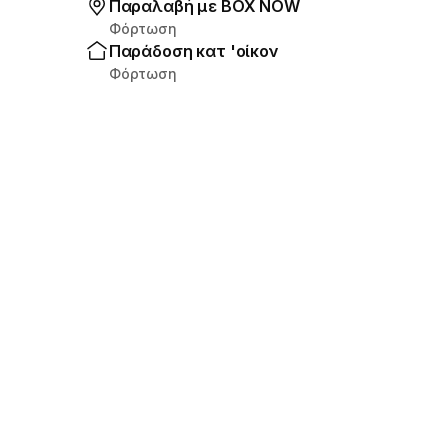
Παραλαβή με ΒΟΧ ΝΟW
Φόρτωση
Παράδοση κατ 'οίκον
Φόρτωση