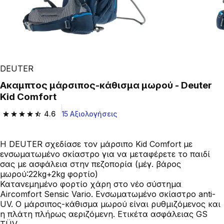
DEUTER
Άκαμπτος μάρσιπος-κάθισμα μωρού - Deuter
Kid Comfort
4.6
15 Αξιολογήσεις
4.6 out of 5 stars from 15 reviews
Η DEUTER σχεδίασε τον μάρσιπο Kid Comfort με
ενσωματωμένο σκίαστρο για να μεταφέρετε το παιδί
σας με ασφάλεια στην πεζοπορία (μέγ. βάρος
μωρού:22kg+2kg φορτίο)
Κατανεμημένο φορτίο χάρη στο νέο σύστημα
Aircomfort Sensic Vario. Ενσωματωμένο σκίαστρο anti-
UV. Ο μάρσιπος-κάθισμα μωρού είναι ρυθμιζόμενος και
η πλάτη πλήρως αεριζόμενη. Ετικέτα ασφάλειας GS