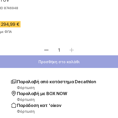
TÜV
ID
8746948
294,99 €
με ΦΠΑ
Επιλέξτε ποσότητα
Προσθήκη στο καλάθι
Παραλαβή από κατάστημα Decathlon
Φόρτωση
Παραλαβή με ΒΟΧ ΝΟW
Φόρτωση
Παράδοση κατ 'οίκον
Φόρτωση