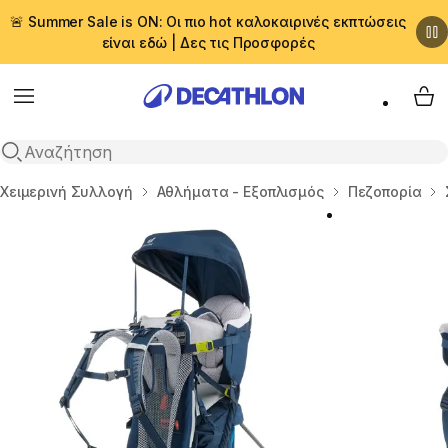
🚨 Summer Sale is ON: Οι πιο hot καλοκαιρινές εκπτώσεις
είναι εδώ | Δες τις Προσφορές
Menu
My 
Αναζήτηση
Αρχική σελίδα
Χειμερινή Συλλογή
Αθλήματα - Εξοπλισμός
Πεζοπορία