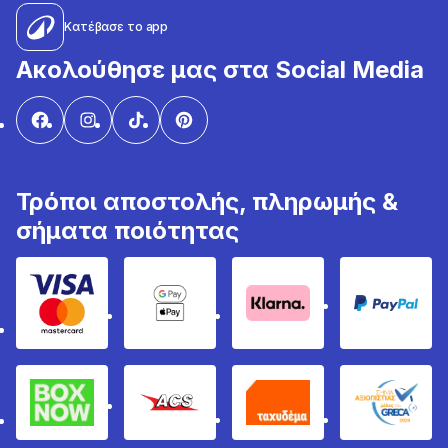
Κατέβασε το app
Ακολούθησε μας στα Social Media
Τρόποι αποστολής, πληρωμής &
σήματα ποιότητας
Visa & Mastercard
Google Pay & Apple Pay
Klarna
PayPal
Box Now
ACS
Ταχυδέμα
GRECA 