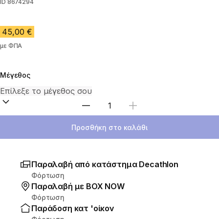
ID
8674294
45,00 €
με ΦΠΑ
Μέγεθος
Επιλέξτε ποσότητα
Προσθήκη στο καλάθι
Παραλαβή από κατάστημα Decathlon
Φόρτωση
Παραλαβή με ΒΟΧ ΝΟW
Φόρτωση
Παράδοση κατ 'οίκον