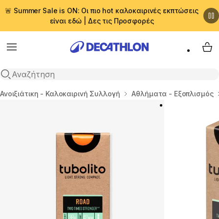
🚨 Summer Sale is ON: Οι πιο hot καλοκαιρινές εκπτώσεις
είναι εδώ | Δες τις Προσφορές
Menu
My 
Αναζήτηση
Αρχική σελίδα
Ανοιξιάτικη - Καλοκαιρινή Συλλογή
Αθλήματα - Εξοπλισμός