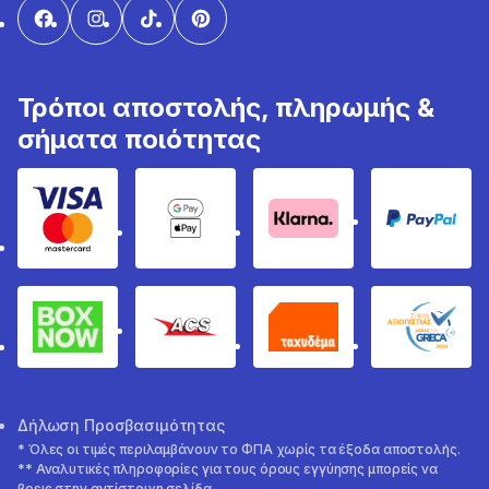
Τρόποι αποστολής, πληρωμής &
σήματα ποιότητας
Visa & Mastercard
Google Pay & Apple Pay
Klarna
PayPal
Box Now
ACS
Ταχυδέμα
GRECA 
Δήλωση Προσβασιμότητας
* Όλες οι τιμές περιλαμβάνουν το ΦΠΑ χωρίς τα έξοδα αποστολής.
** Αναλυτικές πληροφορίες για τους όρους εγγύησης μπορείς να
βρεις στην αντίστοιχη σελίδα.