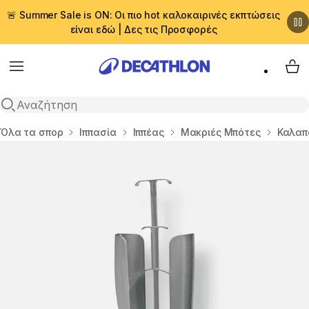
🚨 Summer Sale is ON: Οι πιο hot καλοκαιρινές εκπτώσεις
είναι εδώ | Δες τις Προσφορές
Menu
My 
Αναζήτηση
Αρχική σελίδα
Όλα τα σπορ
Ιππασία
Ιππέας
Μακριές Μπότες
Καλαπ