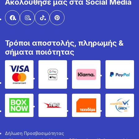
Ακολούθησε μας στα Social Media
Τρόποι αποστολής, πληρωμής &
σήματα ποιότητας
Visa & Mastercard
Google Pay & Apple Pay
Klarna
PayPal
Box Now
ACS
Ταχυδέμα
GRECA 
Δήλωση Προσβασιμότητας