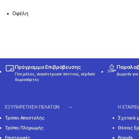
Οφέλη
Πρόγραμμα Επιβράβευσης
Παραλαβή
Γίνε μέλος, συγκέντρωσε πόντους, κέρδισε
Δωρεάν για 
δωροκάρτες
ΕΞΥΠΗΡΕΤΗΣΗ ΠΕΛΑΤΩΝ
Η ΕΤΑΙΡΕ
Τρόποι Αποστολής
Σχετικά 
Τρόποι Πληρωμής
Θέσεις Ε
Επιστροφές
Brands