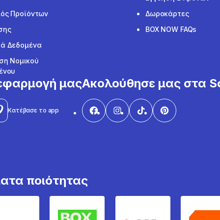
ός Προϊόντων
Δωροκάρτες
σης
BOX NOW FAQs
ά Δεδομένα
ση Νομικού
ένου
εφαρμογή μας
Ακολούθησε μας στα So
Κατέβασε το app
ματα ποιότητας