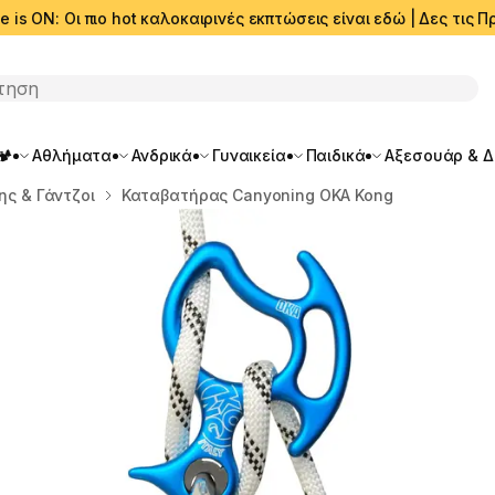
e is ON: Οι πιο hot καλοκαιρινές εκπτώσεις είναι εδώ | Δες τις
ση
🏕️
Αθλήματα
Ανδρικά
Γυναικεία
Παιδικά
Αξεσουάρ & 
ς & Γάντζοι
Καταβατήρας Canyoning OKA Kong