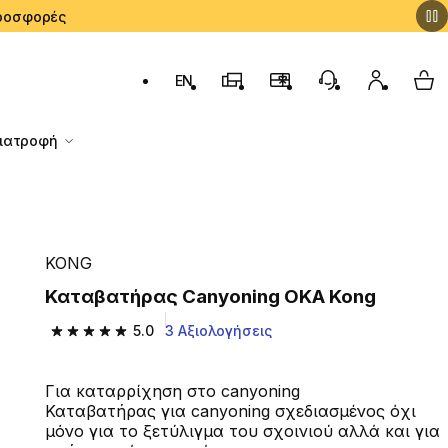
 Προσφορές
EN
Αλλαγή γλώσσας: English (English)
Καταστήματα Decathlon
Πρόγραμμα Επιβράβευσ
Εξυπηρέτηση Πε
Ο λογαρι
My 
Διατροφή
KONG
Καταβατήρας Canyoning OKA Kong
5.0
3 Αξιολογήσεις
5.0 out of 5 stars from 3 reviews
Για καταρρίχηση στο canyoning
Καταβατήρας για canyoning σχεδιασμένος όχι
μόνο για το ξετύλιγμα του σχοινιού αλλά και για