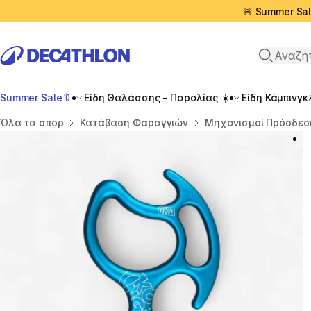
🚨 Summer Sal
Αναζήτη
Summer Sale🔖
Είδη Θαλάσσης - Παραλίας ☀️
Είδη Κάμπινγκ
Αρχική σελίδα
Όλα τα σπορ
Κατάβαση Φαραγγιών
Μηχανισμοί Πρόσδεση