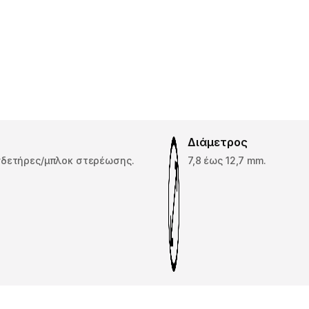
Διάμετρος
νδετήρες/μπλοκ στερέωσης.
7,8 έως 12,7 mm.