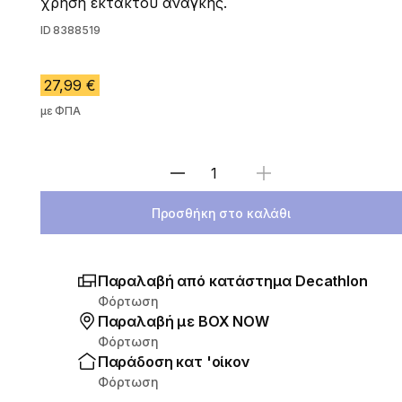
χρήση εκτάκτου ανάγκης.
ID
8388519
27,99 €
με ΦΠΑ
Επιλέξτε ποσότητα
Προσθήκη στο καλάθι
Παραλαβή από κατάστημα Decathlon
Φόρτωση
Παραλαβή με ΒΟΧ ΝΟW
Φόρτωση
Παράδοση κατ 'οίκον
Φόρτωση