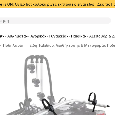
e is ON: Οι πιο hot καλοκαιρινές εκπτώσεις είναι εδώ | Δες τις
ση
🏕️
Αθλήματα
Ανδρικά
Γυναικεία
Παιδικά
Αξεσουάρ & 
Ποδηλασία
Είδη Ταξιδίου, Αποθήκευσης & Μεταφοράς Πο