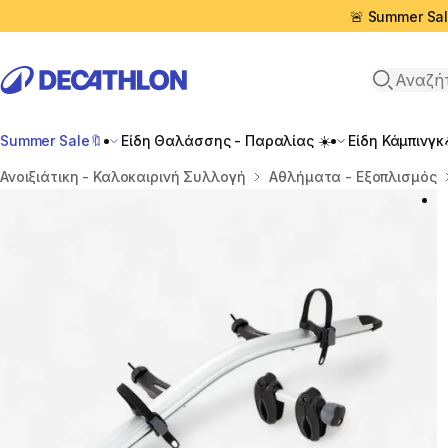
🚨 Summer Sal
Αναζήτη
Summer Sale🔖
Είδη Θαλάσσης - Παραλίας ☀️
Είδη Κάμπινγκ
Αρχική σελίδα
Ανοιξιάτικη - Καλοκαιρινή Συλλογή
Αθλήματα - Εξοπλισμός