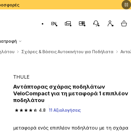
 Προσφορές
EN
Αλλαγή γλώσσας: English (English)
Καταστήματα Decathlon
Πρόγραμμα Επιβράβευσ
Εξυπηρέτηση Πε
Ο λογαρι
My 
Διατροφή
δηλάτου
Σχάρες & Βάσεις Αυτοκινήτου για Ποδήλατα
Αντα
THULE
Αντάπτορας σχάρας ποδηλάτων
VeloCompact για τη μεταφορά 1 επιπλέον
ποδηλάτου
4.8
11 Αξιολογήσεις
4.8 out of 5 stars from 11 reviews
μεταφορά ενός επιπλέον ποδηλάτου με τη σχάρα