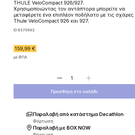
THULE VeloCompact 926/927.
Χρησιμοποιώντας τον αντάπτορα μπορείτε να
μεταφέρετε ένα επιπλέον ποδήλατο με τις σχάρες
Thule VeloCompact 926 και 927.
ID
8370692
159,99 €
με ΦΠΑ
Επιλέξτε ποσότητα
Προσθήκη στο καλάθι
Παραλαβή από κατάστημα Decathlon
Φόρτωση
Παραλαβή με ΒΟΧ ΝΟW
Φόρτωση