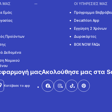
ΙΑ ΜΑΣ
ΟΙ ΥΠΗΡΕΣΙΕΣ ΜΑΣ
με Εμάς
Πρόγραμμα Επιβράβε
ργασίας
Decathlon App
Εγγύηση 2 Χρόνων
ός Προϊόντων
Δωροκάρτες
σης
BOX NOW FAQs
ά Δεδομένα
ση Νομικού
ένου
εφαρμογή μας
Ακολούθησε μας στα So
Κατέβασε το app