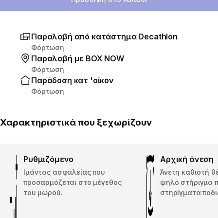
Παραλαβή από κατάστημα Decathlon
Φόρτωση
Παραλαβή με ΒΟΧ ΝΟW
Φόρτωση
Παράδοση κατ 'οίκον
Φόρτωση
Χαρακτηριστικά που ξεχωρίζουν
Ρυθμιζόμενο
Αρχική άνεση
Ιμάντας ασφαλείας που
Άνετη καθιστή θ
προσαρμόζεται στο μέγεθος
ψηλό στήριγμα π
του μωρού.
στηρίγματα ποδι