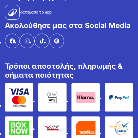
Κατέβασε το app
Ακολούθησε μας στα Social Media
Τρόποι αποστολής, πληρωμής &
σήματα ποιότητας
Visa & Mastercard
Google Pay & Apple Pay
Klarna
PayPal
Box Now
ACS
Ταχυδέμα
GRECA 