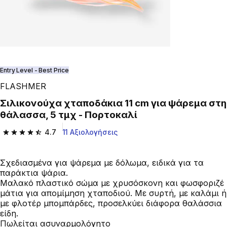
Entry Level - Best Price
FLASHMER
Σιλικονούχα χταποδάκια 11 cm για ψάρεμα στη
θάλασσα, 5 τμχ - Πορτοκαλί
4.7
11 Αξιολογήσεις
4.7 out of 5 stars from 11 reviews
Σχεδιασμένα για ψάρεμα με δόλωμα, ειδικά για τα
παράκτια ψάρια.
Μαλακό πλαστικό σώμα με χρυσόσκονη και φωσφοριζέ
μάτια για απομίμηση χταποδιού. Με συρτή, με καλάμι ή
με φλοτέρ μπομπάρδες, προσελκύει διάφορα θαλάσσια
είδη.
Πωλείται ασυναρμολόγητο