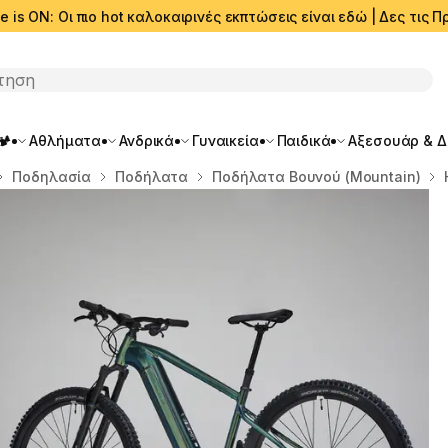
e is ON: Οι πιο hot καλοκαιρινές εκπτώσεις είναι εδώ | Δες τις
ση
🏕️
Αθλήματα
Ανδρικά
Γυναικεία
Παιδικά
Αξεσουάρ & 
Ποδηλασία
Ποδήλατα
Ποδήλατα Βουνού (Mountain)