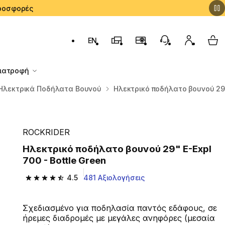
 Προσφορές
EN
Αλλαγή γλώσσας: English (English)
Καταστήματα Decathlon
Πρόγραμμα Επιβράβευσ
Εξυπηρέτηση Πε
Ο λογαρι
My 
Διατροφή
Ηλεκτρικά Ποδήλατα Βουνού
Ηλεκτρικό ποδήλατο βουνού 29" 
ROCKRIDER
Ηλεκτρικό ποδήλατο βουνού 29" E-Expl
700 - Bottle Green
4.5
481 Αξιολογήσεις
4.5 out of 5 stars from 481 reviews
Σχεδιασμένο για ποδηλασία παντός εδάφους, σε
ήρεμες διαδρομές με μεγάλες ανηφόρες (μεσαία