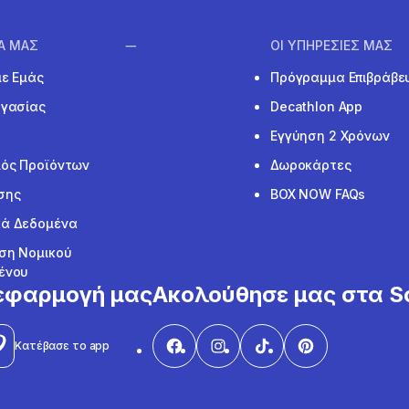
ΙΑ ΜΑΣ
ΟΙ ΥΠΗΡΕΣΙΕΣ ΜΑΣ
με Εμάς
Πρόγραμμα Επιβράβε
ργασίας
Decathlon App
Εγγύηση 2 Χρόνων
ός Προϊόντων
Δωροκάρτες
σης
BOX NOW FAQs
ά Δεδομένα
ση Νομικού
ένου
εφαρμογή μας
Ακολούθησε μας στα So
Κατέβασε το app