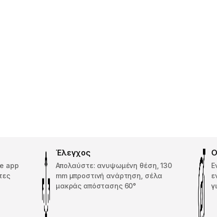
Έλεγχος
Ο
de app
Απολαύστε: ανυψωμένη θέση, 130
Ε
τες
mm μπροστινή ανάρτηση, σέλα
ε
μακράς απόστασης 60°
γ