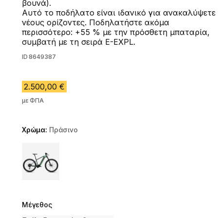
βουνά).
Αυτό το ποδήλατο είναι ιδανικό για ανακαλύψετε
νέους ορίζοντες. Ποδηλατήστε ακόμα
περισσότερο: +55 % με την πρόσθετη μπαταρία,
συμβατή με τη σειρά E-EXPL.
ID
8649387
2.500,00 €
με ΦΠΑ
Χρώμα:
Πράσινο
Choose a variant
Μέγεθος