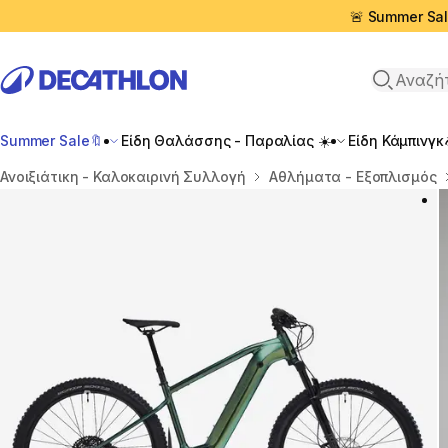
🚨 Summer Sal
Αναζήτη
Summer Sale🔖
Είδη Θαλάσσης - Παραλίας ☀️
Είδη Κάμπινγκ
Αρχική σελίδα
Ανοιξιάτικη - Καλοκαιρινή Συλλογή
Αθλήματα - Εξοπλισμός