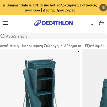
🚨 Summer Sale is ON: Οι πιο hot καλοκαιρινές εκπτώσεις
είναι εδώ | Δες τις Προσφορές
Menu
My 
Αναζήτηση
Αρχική σελίδα
Ανοιξιάτικη - Καλοκαιρινή Συλλογή
Αθλήματα - Εξοπλισμός