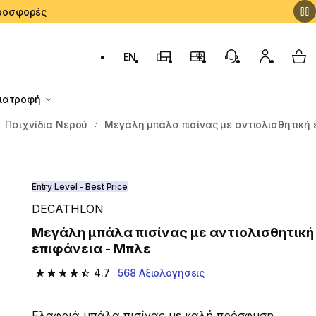
 Προσφορές
EN
Αλλαγή γλώσσας: English (English)
Καταστήματα Decathlon
Πρόγραμμα Επιβράβευσ
Εξυπηρέτηση Πε
Ο λογαρι
My 
Διατροφή
Παιχνίδια Νερού
Μεγάλη μπάλα πισίνας με αντιολισθητική 
Entry Level - Best Price
DECATHLON
Μεγάλη μπάλα πισίνας με αντιολισθητική
επιφάνεια - Μπλε
4.7
568 Αξιολογήσεις
4.7 out of 5 stars from 568 reviews
Ελαφριά μπάλα πισίνας με καλή πρόσφυση,