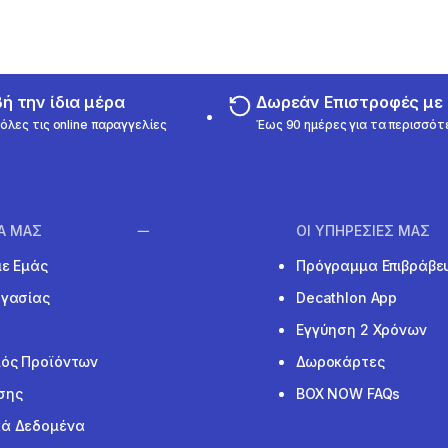
 την ίδια μέρα
Δωρεάν Επιστροφές μ
όλες τις online παραγγελίες
Έως 90 ημέρες για τα περισσότ
ΙΑ ΜΑΣ
ΟΙ ΥΠΗΡΕΣΙΕΣ ΜΑΣ
με Εμάς
Πρόγραμμα Επιβράβε
ργασίας
Decathlon App
Εγγύηση 2 Χρόνων
ός Προϊόντων
Δωροκάρτες
σης
BOX NOW FAQs
ά Δεδομένα