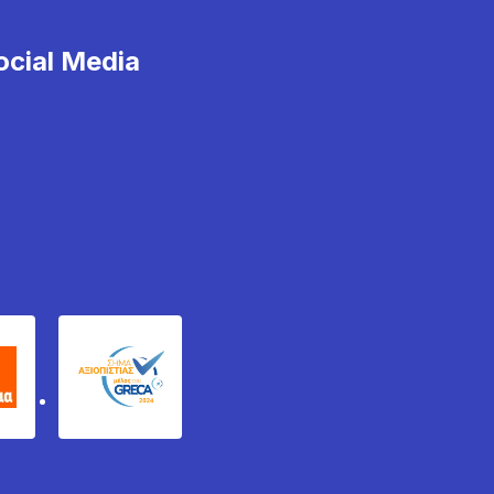
cial Media
χυδέμα
GRECA Trustmark