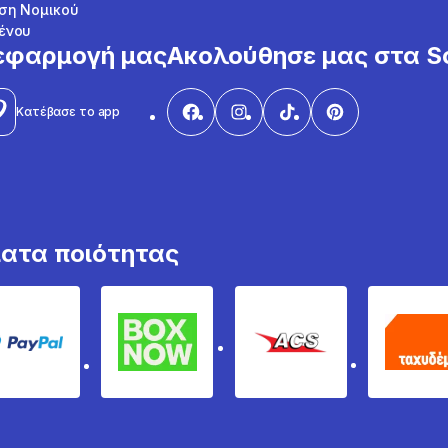
ση Νομικού
ένου
εφαρμογή μας
Ακολούθησε μας στα So
Κατέβασε το app
ματα ποιότητας
PayPal
Box Now
ACS
Τα