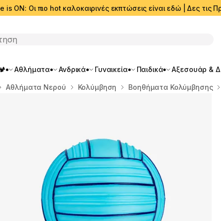
e is ON: Οι πιο hot καλοκαιρινές εκπτώσεις είναι εδώ | Δες τις
ση
🏕️
Αθλήματα
Ανδρικά
Γυναικεία
Παιδικά
Αξεσουάρ & 
Αθλήματα Νερού
Κολύμβηση
Βοηθήματα Κολύμβησης