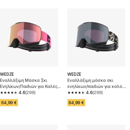
WEDZE
WEDZE
Εναλλάξιμη Μάσκα Σκι
Εναλλάξιμη μάσκα σκι
Ενηλίκων/Παιδιών για Καλές
ενηλίκων/παιδιών για καλό
Καιρικ Συνθήκ - G 900 C HD
4.6
(299)
καιρό - G 900 C HD - Panther
4.6
(299)
4.6 out of 5 stars from 299 reviews
4.6 out of 5 stars from 299 rev
-Ροζ
64,99 €
64,99 €