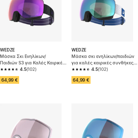
WEDZE
WEDZE
Μάσκα Σκι Ενηλίκων/
Μάσκα σκι ενηλίκων/παιδιών
Παιδιών S3 για Καλές Καιρικές
για καλές καιρικές συνθήκες
Συνθήκες, G900 S HD - Μωβ
4.5
(102)
S3, G900 S HD-Λευκό/Μπλε
4.5
(102)
4.5 out of 5 stars from 102 reviews
4.5 out of 5 stars from 102 rev
64,99 €
64,99 €