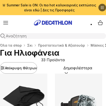
🚨 Summer Sale is ON: Οι πιο hot καλοκαιρινές εκπτώσεις
είναι εδώ | Δες τις Προσφορές
Menu
My 
Αναζήτηση
Αρχική σελίδα
Όλα τα σπορ
Σκι
Προστατευτικά & Αξεσουάρ
Μάσκες Σ
Για Ηλιοφάνεια
33 Προϊόντα
Απόκρυψη Φίλτρων
Ταξινόμηση κατά:
(option