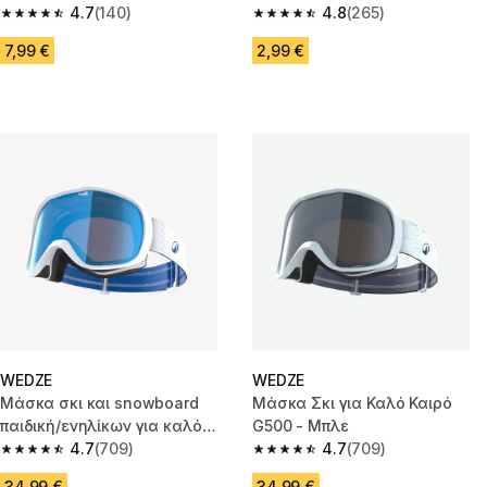
4.7
(140)
4.8
(265)
4.7 out of 5 stars from 140 reviews
4.8 out of 5 stars from 265 rev
7,99 €
2,99 €
WEDZE
WEDZE
Μάσκα σκι και snowboard
Μάσκα Σκι για Καλό Καιρό
παιδική/ενηλίκων για καλό
G500 - Μπλε
καιρό, G 500 S3 - Λευκό
4.7
(709)
4.7
(709)
4.7 out of 5 stars from 709 reviews
4.7 out of 5 stars from 709 rev
34,99 €
34,99 €