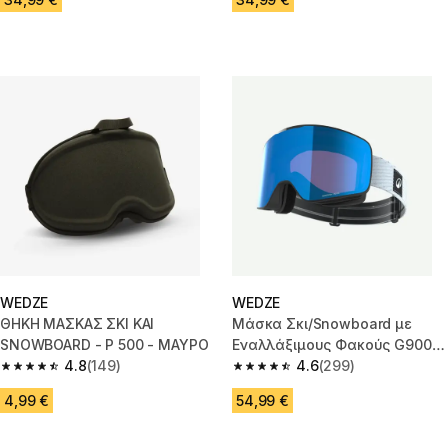
WEDZE
WEDZE
ΘΗΚΗ ΜΑΣΚΑΣ ΣΚΙ ΚΑΙ
Μάσκα Σκι/Snowboard με
SNOWBOARD - P 500 - ΜΑΥΡΟ
Εναλλάξιμους Φακούς G900 C
4.8
(149)
HD - Μπλε
4.6
(299)
4.8 out of 5 stars from 149 reviews
4.6 out of 5 stars from 299 rev
4,99 €
54,99 €