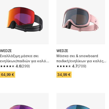
WEDZE
WEDZE
Εναλλάξιμη μάσκα σκι
Μάσκα σκι & snowboard
ενηλίκων/παιδιών για καλό
παιδική/ενηλίκων για καλές
καιρό G 900 C HD - Μαύρο
4.6
(299)
καιρικές συνθήκες G 500 S3-
4.7
(709)
4.6 out of 5 stars from 299 reviews
4.7 out of 5 stars from 709 rev
Ροζ
64,99 €
34,99 €