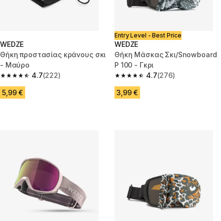
Entry Level - Best Price
WEDZE
WEDZE
Θήκη προστασίας κράνους σκι
Θήκη Μάσκας Σκι/Snowboard
- Μαύρο
P 100 - Γκρι
4.7
(222)
4.7
(276)
4.7 out of 5 stars from 222 reviews
4.7 out of 5 stars from 276 rev
5,99 €
3,99 €