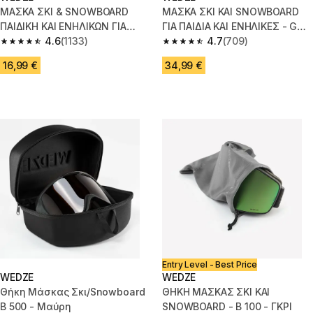
ΜΑΣΚΑ ΣΚΙ & SNOWBOARD
ΜΑΣΚΑ ΣΚΙ ΚΑΙ SNOWBOARD
ΠΑΙΔΙΚΗ ΚΑΙ ΕΝΗΛΙΚΩΝ ΓΙΑ
ΓΙΑ ΠΑΙΔΙΑ ΚΑΙ ΕΝΗΛΙΚΕΣ - G
ΚΑΛΟΚΑΙΡΙΑ - G 100 S3
4.6
(1133)
500 S3 - ΜΑΥΡΟ
4.7
(709)
4.6 out of 5 stars from 1133 reviews
4.7 out of 5 stars from 709 rev
16,99 €
34,99 €
Entry Level - Best Price
WEDZE
WEDZE
Θήκη Μάσκας Σκι/Snowboard
ΘΗΚΗ ΜΑΣΚΑΣ ΣΚΙ ΚΑΙ
B 500 - Μαύρη
SNOWBOARD - B 100 - ΓΚΡΙ