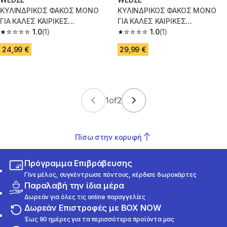
ΚΥΛΙΝΔΡΙΚΟΣ ΦΑΚΟΣ ΜΟΝΟ
ΚΥΛΙΝΔΡΙΚΟΣ ΦΑΚΟΣ ΜΟΝΟ
ΓΙΑ ΚΑΛΕΣ ΚΑΙΡΙΚΕΣ
ΓΙΑ ΚΑΛΕΣ ΚΑΙΡΙΚΕΣ
ΣΥΝΘΗΚΕΣ G900 HD ΓΥΑΛΙΑ
1.0
(1)
ΣΥΝΘΗΚΕΣ G900 HD ΓΥΑΛΙΑ
1.0
(1)
1.0 out of 5 stars from 1 reviews
1.0 out of 5 stars from 1 review
ΣΚΙ
ΣΚΙ
24,99 €
29,99 €
1
of
2
Πίσω στην κορυφή
Πρόγραμμα Επιβράβευσης
Γίνε μέλος, συγκέντρωσε πόντους, κέρδισε δωροκάρτες
Παραλαβή την ίδια μέρα
Δωρεάν για όλες τις online παραγγελίες
Δωρεάν Επιστροφές με BOX NOW
Έως 90 ημέρες για τα περισσότερα προϊόντα μας