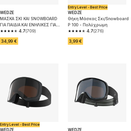
Entry Level - Best Price
WEDZE
WEDZE
ΜΑΣΚΑ ΣΚΙ ΚΑΙ SNOWBOARD
Θήκη Μάσκας Σκι/Snowboard
ΓΙΑ ΠΑΙΔΙΑ ΚΑΙ ΕΝΗΛΙΚΕΣ ΓΙΑ
P 100 - Πολύχρωμη
ΚΑΛΕΣ ΚΑΙΡΙΚΕΣ ΣΥΝΘΗΚΕΣ -
4.7
(709)
4.7
(276)
4.7 out of 5 stars from 709 reviews
4.7 out of 5 stars from 276 rev
G 500 S3 - ΡΟΖ
34,99 €
3,99 €
Entry Level - Best Price
WEDZE
WEDZE