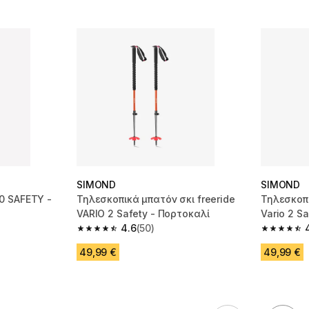
SIMOND
SIMOND
0 SAFETY -
Τηλεσκοπικά μπατόν σκι freeride
Τηλεσκοπι
VARIO 2 Safety - Πορτοκαλί
Vario 2 S
4.6
(50)
m 693 reviews
4.6 out of 5 stars from 50 reviews
4.6 out of
49,99 €
49,99 €