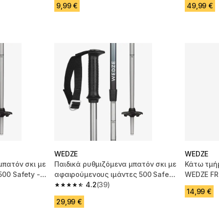
9,99 €
49,99 €
WEDZE
WEDZE
μπατόν σκι με
Παιδικά ρυθμιζόμενα μπατόν σκι με
Κάτω τμή
00 Safety -
αφαιρούμενους ιμάντες 500 Safety
WEDZE FR 
- Μαύρο
4.2
(39)
m 39 reviews
4.2 out of 5 stars from 39 reviews
14,99 €
29,99 €