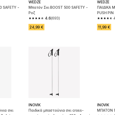
WEDZE
WEDZE
0 SAFETY -
Μπατόν Σκι BOOST 500 SAFETY -
ΠΑΙΔΙΚΑ 
Ροζ
PUSH PIN
4.6
(693)
m 693 reviews
4.6 out of 5 stars from 693 reviews
4.6 out of
24,99 €
11,99 €
INOVIK
INOVIK
νια σκι
Παιδικά μπαστούνια σκι cross-
ΜΠΑΤΟΝ Γ