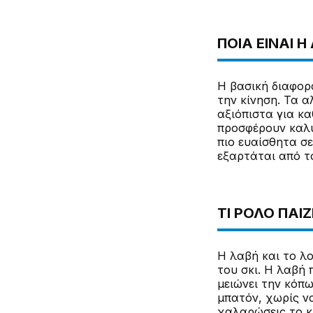
ΠΟΙΑ ΕΊΝΑΙ 
Η βασική διαφορ
την κίνηση. Τα α
αξιόπιστα για κα
προσφέρουν καλύ
πιο ευαίσθητα σ
εξαρτάται από το
ΤΙ ΡΌΛΟ ΠΑΊΖ
Η λαβή και το λο
του σκι. Η λαβή 
μειώνει την κόπω
μπατόν, χωρίς ν
χαλαρώσεις το κ