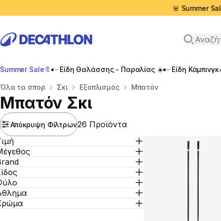
🚨 Summer Sal
Αναζήτη
Summer Sale🔖
Είδη Θαλάσσης - Παραλίας ☀️
Είδη Κάμπινγκ
Αρχική σελίδα
Όλα τα σπορ
Σκι
Εξοπλισμός
Μπατόν
Μπατόν Σκι
26 Προϊόντα
Απόκρυψη Φίλτρων
Τιμή
Μέγεθος
Brand
Είδος
Φύλο
Άθλημα
Χρώμα