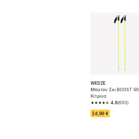
WEDZE
Μπατόν Σκι BOOST 50
Κίτρινα
4.6
(693)
4.6 out of 5 stars fro
24,99 €