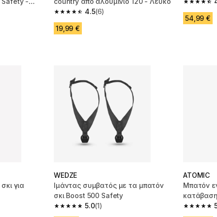
Safety -
country από αλουμίνιο 120 - Λευκό
4.4 out of
4.5
(6)
 21 reviews
4.5 out of 5 stars from 6 reviews
54,99 €
19,99 €
WEDZE
ATOMIC
σκι για
Ιμάντας συμβατός με τα μπατόν
Μπατόν εν
σκι Boost 500 Safety
κατάβαση
5.0
(1)
 51 reviews
5.0 out of 5 stars from 1 reviews
5.0 out of