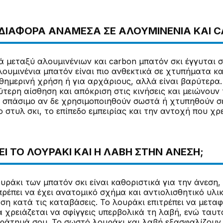
Η ΔΙΑΦΟΡΆ ΑΝΆΜΕΣΑ ΣΕ ΑΛΟΥΜΙΝΈΝΙΑ ΚΑΙ 
ά μεταξύ αλουμινένιων και carbon μπατόν σκι έγγυται 
λουμινένια μπατόν είναι πιο ανθεκτικά σε χτυπήματα κα
θημερινή χρήση ή για αρχάριους, αλλά είναι βαρύτερα.
τερη αίσθηση και απόκριση στις κινήσεις και μειώνουν
ε σπάσιμο αν δε χρησιμοποιηθούν σωστά ή χτυπηθούν σε
 στυλ σκι, το επίπεδο εμπειρίας και την αντοχή που χρε
ΕΙ ΤΟ ΛΟΥΡΆΚΙ ΚΑΙ Η ΛΑΒΉ ΣΤΗΝ ΆΝΕΣΗ;
υράκι των μπατόν σκι είναι καθοριστικά για την άνεση,
πρέπει να έχει ανατομικό σχήμα και αντιολισθητικό υλι
ση κατά τις καταβάσεις. Το λουράκι επιτρέπει να μεταφ
α χρειάζεται να σφίγγεις υπερβολικά τη λαβή, ενώ τα
ράτημά σου. Το σωστό λουράκι και λαβή εξασφαλίζουν 