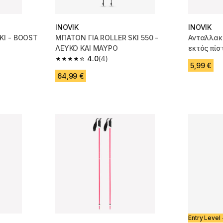
INOVIK
INOVIK
ΚΙ - BOOST
ΜΠΑΤΟΝ ΓΙΑ ROLLER SKI 550 -
Ανταλλακτ
ΛΕΥΚΟ ΚΑΙ ΜΑΥΡΟ
εκτός πίσ
4.0
(4)
TIPS 550
m 182 reviews
4.0 out of 5 stars from 4 reviews
5,99 €
64,99 €
Entry Level 