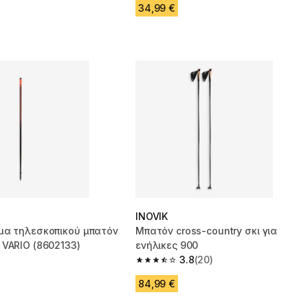
34,99 €
INOVIK
μα τηλεσκοπικού μπατόν
Μπατόν cross-country σκι για
VARIO (8602133)
ενήλικες 900
3.8
(20)
3.8 out of 5 stars from 20 reviews
84,99 €