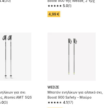
4.4
(30)
Boost 900 της Wedze, 2 τμχ
 5 stars from 30 reviews
5.0
(1)
5.0 out of 5 stars from 1 reviews
4,99 €
WEDZE
ηλίκων για σκι
Μπατόν ενηλίκων για αλπικό σκι,
ς, Atomic AMT SQS
Boost 900 Safety - Μαύρο
5.0
(3)
4.1
(17)
 5 stars from 3 reviews
4.1 out of 5 stars from 17 reviews