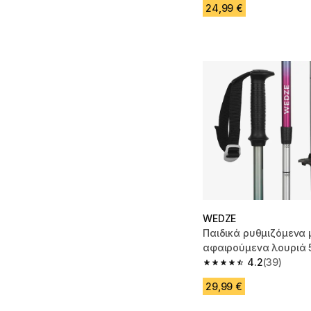
24,99 €
WEDZE
Παιδικά ρυθμιζόμενα 
αφαιρούμενα λουριά 5
Πολύχρωμα
4.2
(39)
4.2 out of 5 stars fro
29,99 €