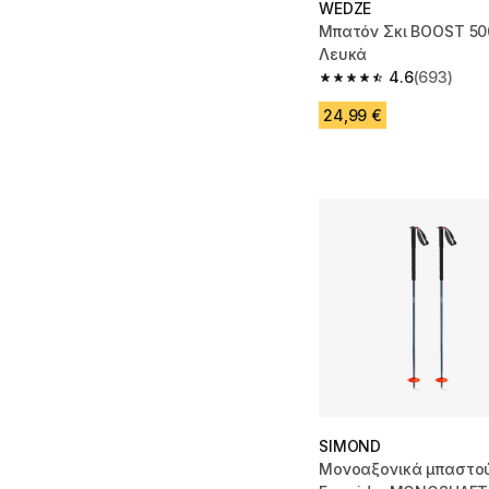
WEDZE
Μπατόν Σκι BOOST 50
Λευκά
4.6
(693)
4.6 out of 5 stars fro
24,99 €
SIMOND
Μονοαξονικά μπαστού