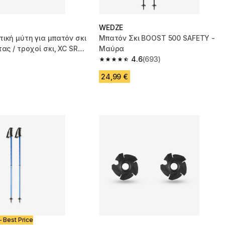
WEDZE
ική μύτη για μπατόν σκι
Μπατόν Σκι BOOST 500 SAFETY -
τας / τροχοί σκι, XC SR
Μαύρα
4.6
(693)
4.6 out of 5 stars from 693 reviews
24,99 €
- Best Price