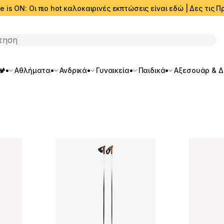
e is ON: Οι πιο hot καλοκαιρινές εκπτώσεις είναι εδώ | Δες τις
ση
🏕️
Αθλήματα
Ανδρικά
Γυναικεία
Παιδικά
Αξεσουάρ & 