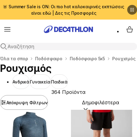
🚨 Summer Sale is ON: Οι πιο hot καλοκαιρινές εκπτώσεις
είναι εδώ | Δες τις Προσφορές
Menu
My 
Αναζήτηση
Αρχική σελίδα
Όλα τα σπορ
Ποδόσφαιρο
Ποδόσφαιρο 5x5
Ρουχισμός
Ρουχισμός
Ανδρικά
Γυναικεία
Παιδικά
364 Προϊόντα
Απόκρυψη Φίλτρων
Ταξινόμηση κατά:
(option