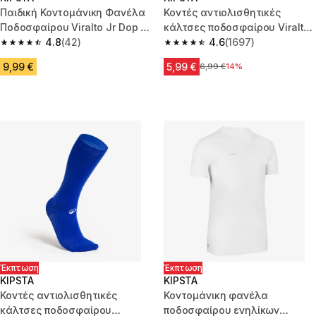
Παιδική Κοντομάνικη Φανέλα
Κοντές αντιολισθητικές
Ποδοσφαίρου Viralto Jr Dop -
κάλτσες ποδοσφαίρου Viralto
Γκρι/Ιβουάρ/Κίτρινο
4.8
(42)
MiD - Λευκό
4.6
(1697)
4.8 out of 5 stars from 42 reviews
4.6 out of 5 stars from 1697 re
9,99 €
5,99 €
Αρχική τιμή
6,99 €
14%
Έκπτωση
Έκπτωση
KIPSTA
KIPSTA
Κοντές αντιολισθητικές
Κοντομάνικη φανέλα
κάλτσες ποδοσφαίρου
ποδοσφαίρου ενηλίκων