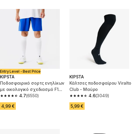
Entry Level - Best Price
KIPSTA
KIPSTA
Ποδοσφαιρικό σορτς ενηλίκων
Κάλτσες ποδοσφαίρου Viralto
με οικολογικό σχεδιασμό F100
Club - Μαύρο
- Μπλε
4.7
(6550)
4.6
(3049)
4.7 out of 5 stars from 6550 reviews
4.6 out of 5 stars from 3049 r
4,99 €
5,99 €