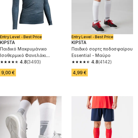
Entry Level - Best Price
Entry Level - Best Price
KIPSTA
KIPSTA
Παιδικό Μακρυμάνικο
Παιδικό σορτς ποδοσφαίρου
Ισοθερμικό Φανελάκι
Essential - Μαύρο
Ποδοσφαίρου Keepcomfort
4.8
(3493)
4.8
(4142)
4.8 out of 5 stars from 3493 reviews
4.8 out of 5 stars from 4142 re
100 - Γκρι
9,00 €
4,99 €