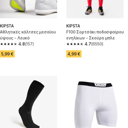
KIPSTA
KIPSTA
Αθλητικές κάλτσες μεσαίου
F100 Σορτσάκι ποδοσφαίρου
ύψους - Λευκό
ενηλίκων - Σκούρο μπλε
4.8
(157)
4.7
(6550)
4.8 out of 5 stars from 157 reviews
4.7 out of 5 stars from 6550 re
5,99 €
4,99 €