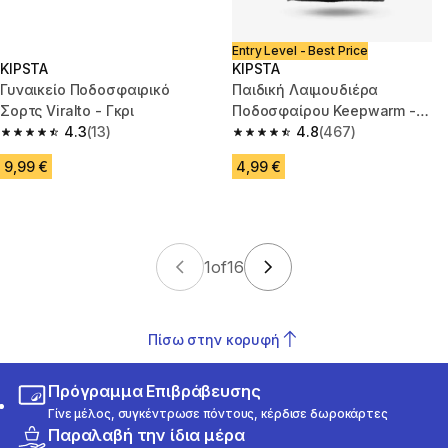
Entry Level - Best Price
KIPSTA
KIPSTA
Γυναικείο Ποδοσφαιρικό
Παιδική Λαιμουδιέρα
Σορτς Viralto - Γκρι
Ποδοσφαίρου Keepwarm -
4.3
(13)
Μαύρη
4.8
(467)
4.3 out of 5 stars from 13 reviews
4.8 out of 5 stars from 467 rev
9,99 €
4,99 €
1
of
16
Πίσω στην κορυφή
Πρόγραμμα Επιβράβευσης
Γίνε μέλος, συγκέντρωσε πόντους, κέρδισε δωροκάρτες
Παραλαβή την ίδια μέρα