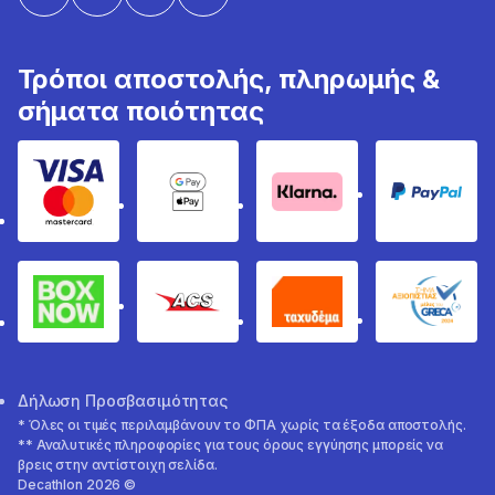
Τρόποι αποστολής, πληρωμής &
σήματα ποιότητας
Visa & Mastercard
Google Pay & Apple Pay
Klarna
PayPal
Box Now
ACS
Ταχυδέμα
GRECA 
Δήλωση Προσβασιμότητας
* Όλες οι τιμές περιλαμβάνουν το ΦΠΑ χωρίς τα έξοδα αποστολής.
** Αναλυτικές πληροφορίες για τους όρους εγγύησης μπορείς να
βρεις στην αντίστοιχη σελίδα.
Decathlon 2026 ©