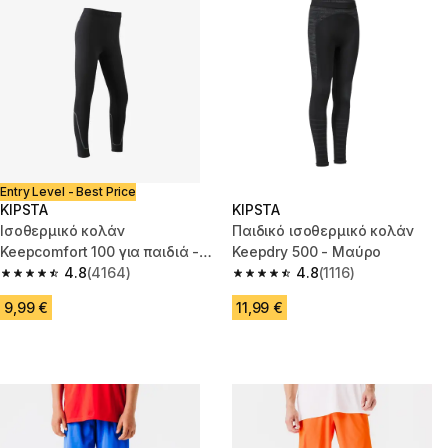
Entry Level - Best Price
KIPSTA
KIPSTA
Ισοθερμικό κολάν
Παιδικό ισοθερμικό κολάν
Keepcomfort 100 για παιδιά -
Keepdry 500 - Μαύρο
Μαύρο
4.8
(4164)
4.8
(1116)
4.8 out of 5 stars from 4164 reviews
4.8 out of 5 stars from 1116 rev
9,99 €
11,99 €