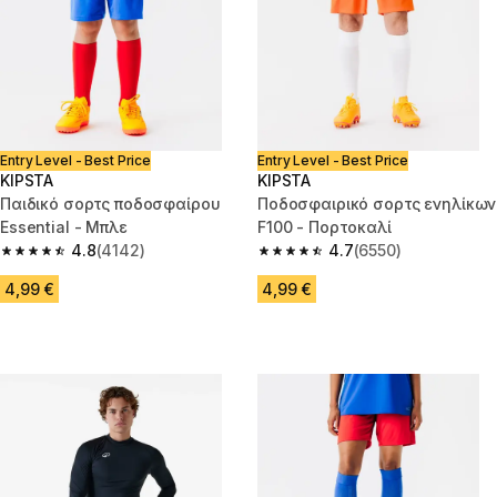
Entry Level - Best Price
Entry Level - Best Price
KIPSTA
KIPSTA
Παιδικό σορτς ποδοσφαίρου
Ποδοσφαιρικό σορτς ενηλίκων
Essential - Μπλε
F100 - Πορτοκαλί
4.8
(4142)
4.7
(6550)
4.8 out of 5 stars from 4142 reviews
4.7 out of 5 stars from 6550 re
4,99 €
4,99 €