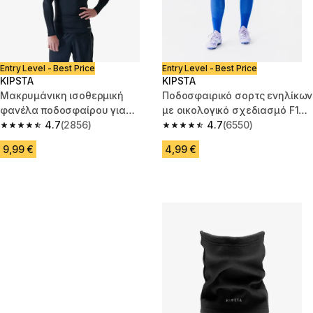
Entry Level - Best Price
Entry Level - Best Price
KIPSTA
KIPSTA
Μακρυμάνικη ισοθερμική
Ποδοσφαιρικό σορτς ενηλίκων
φανέλα ποδοσφαίρου για
με οικολογικό σχεδιασμό F100
ενήλικες Keepcomfort 500 -
4.7
(2856)
- Κόκκινο
4.7
(6550)
4.7 out of 5 stars from 2856 reviews
4.7 out of 5 stars from 6550 re
Μαύρο
9,99 €
4,99 €