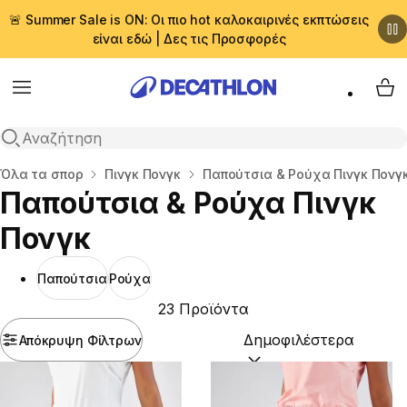
🚨 Summer Sale is ON: Οι πιο hot καλοκαιρινές εκπτώσεις
είναι εδώ | Δες τις Προσφορές
Menu
My 
Αναζήτηση
Αρχική σελίδα
Όλα τα σπορ
Πινγκ Πονγκ
Παπούτσια & Ρούχα Πινγκ Πονγ
Παπούτσια & Ρούχα Πινγκ
Πονγκ
Παπούτσια
Ρούχα
23 Προϊόντα
Απόκρυψη Φίλτρων
Ταξινόμηση κατά:
(option