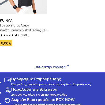
KUIKMA
Γυναικείο μαλακό
κοντομάνικο t-shirt τένις με
λαιμόκοψη Dry 500 - Μαύρο
4.8
(1681)
4.8 out of 5 stars from 1681 reviews
6,00 €
Πίσω στην κορυφή
Πρόγραμμα Επιβράβευσης
Γίνε μέλος, συγκέντρωσε πόντους, κέρδισε δωροκάρτες
Παραλαβή την ίδια μέρα
Δωρεάν για όλες τις online παραγγελίες
Δωρεάν Επιστροφές με BOX NOW
Έως 90 ημέρες για τα περισσότερα προϊόντα μας