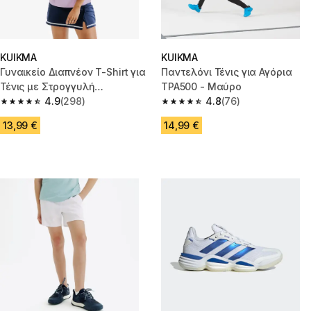
KUIKMA
KUIKMA
Γυναικείο Διαπνέον T-Shirt για
Παντελόνι Τένις για Αγόρια
Τένις με Στρογγυλή
TPA500 - Μαύρο
Λαιμόκοψη Dry - Μοβ
4.9
(298)
4.8
(76)
4.9 out of 5 stars from 298 reviews
4.8 out of 5 stars from 76 revi
13,99 €
14,99 €