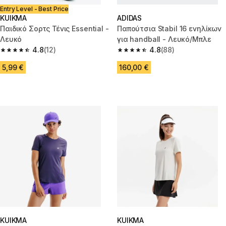
Entry Level - Best Price
KUIKMA
ADIDAS
Παιδικό Σορτς Τένις Essential -
Παπούτσια Stabil 16 ενηλίκων
Λευκό
για handball - Λευκό/Μπλε
4.8
(12)
4.8
(88)
4.8 out of 5 stars from 12 reviews
4.8 out of 5 stars from 88 revi
5,99 €
160,00 €
KUIKMA
KUIKMA