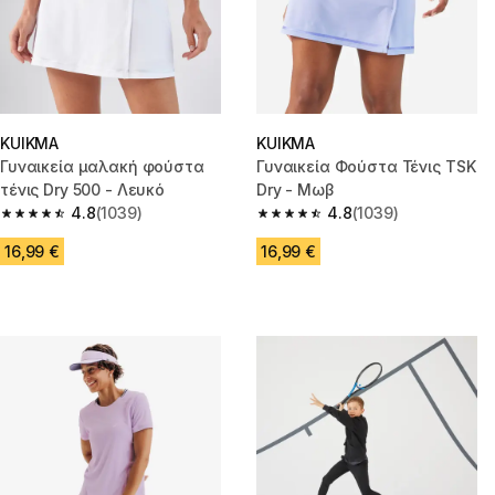
KUIKMA
KUIKMA
Γυναικεία μαλακή φούστα
Γυναικεία Φούστα Τένις TSK
τένις Dry 500 - Λευκό
Dry - Μωβ
4.8
(1039)
4.8
(1039)
4.8 out of 5 stars from 1039 reviews
4.8 out of 5 stars from 1039 re
16,99 €
16,99 €