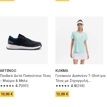
ARTENGO
KUIKMA
Παιδικά Δετά Παπούτσια Τένις
Γυναικείο Διαπνέον T-Shirt για
- Μαύρα & Μπλε
Τένις με Στρογγυλή
4.7
(661)
Λαιμόκοψη Dry - Πράσινο
4.9
(298)
4.7 out of 5 stars from 661 reviews
4.9 out of 5 stars from 298 rev
19,99 €
13,99 €