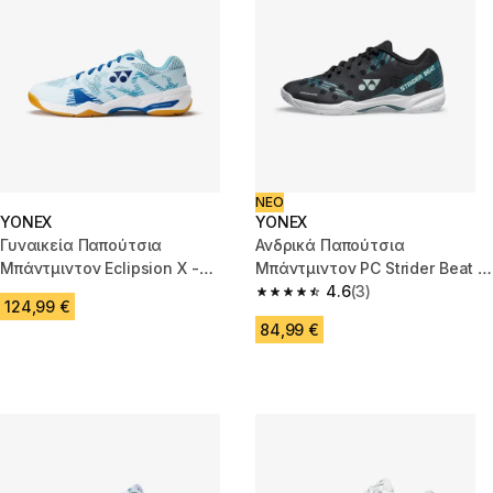
ΝΕΟ
YONEX
YONEX
Γυναικεία Παπούτσια
Ανδρικά Παπούτσια
Μπάντμιντον Eclipsion X -
Μπάντμιντον PC Strider Beat -
Μπλε
Μαύρα
4.6
(3)
4.6 out of 5 stars from 3 revie
124,99 €
84,99 €