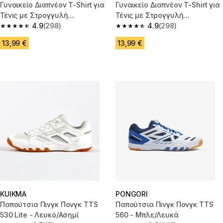
Γυναικείο Διαπνέον T-Shirt για
Γυναικείο Διαπνέον T-Shirt για
Τένις με Στρογγυλή
Τένις με Στρογγυλή
Λαιμόκοψη Dry - Μοβ
4.9
(298)
Λαιμόκοψη Dry - Λευκό
4.9
(298)
4.9 out of 5 stars from 298 reviews
4.9 out of 5 stars from 298 rev
13,99 €
13,99 €
KUIKMA
PONGORI
Παπούτσια Πινγκ Πονγκ TTS
Παπούτσια Πινγκ Πονγκ TTS
530 Lite - Λευκό/Ασημί
560 - Μπλε/Λευκά