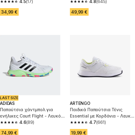
4.5
(17)
4.8
(645)
4.5 out of 5 stars from 17 reviews
4.8 out of 5 stars from 645 rev
34,99 €
49,99 €
LAST SIZE
ADIDAS
ARTENGO
Παπούτσια χάντμπολ για
Παιδικά Παπούτσια Τένις
ενήλικες Court Flight - Λευκό/
Essential με Κορδόνια - Λευκά
Κίτρινο/Μπλε
4.6
(89)
& Κίτρινα
4.7
(661)
4.6 out of 5 stars from 89 reviews
4.7 out of 5 stars from 661 rev
74,99 €
19,99 €