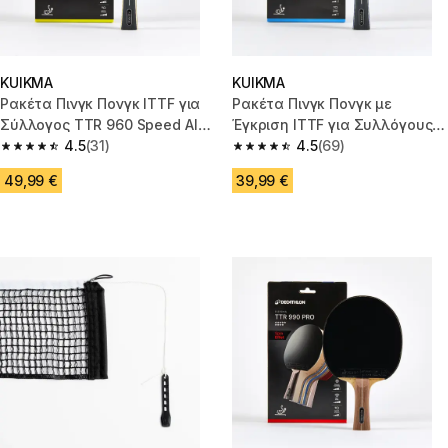
KUIKMA
KUIKMA
Ρακέτα Πινγκ Πονγκ ITTF για
Ρακέτα Πινγκ Πονγκ με
Σύλλογος TTR 960 Speed Alc
Έγκριση ITTF για Συλλόγους
8*
4.5
(31)
TTR 900 6*
4.5
(69)
4.5 out of 5 stars from 31 reviews
4.5 out of 5 stars from 69 revi
49,99 €
39,99 €