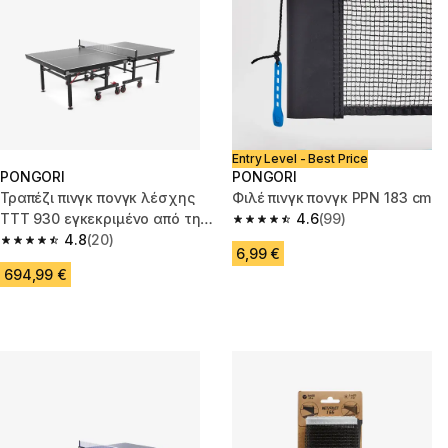
Entry Level - Best Price
PONGORI
PONGORI
Τραπέζι πινγκ πονγκ λέσχης
Φιλέ πινγκ πονγκ PPN 183 cm
ΤΤΤ 930 εγκεκριμένο από την
4.6
(99)
4.6 out of 5 stars from 99 revi
ITTF (Διεθνής Ομοσπονδία
4.8
(20)
4.8 out of 5 stars from 20 reviews
6,99 €
Επιτραπέζιας Αντισφαίρισης)
694,99 €
με μαύρες επιφάνειες