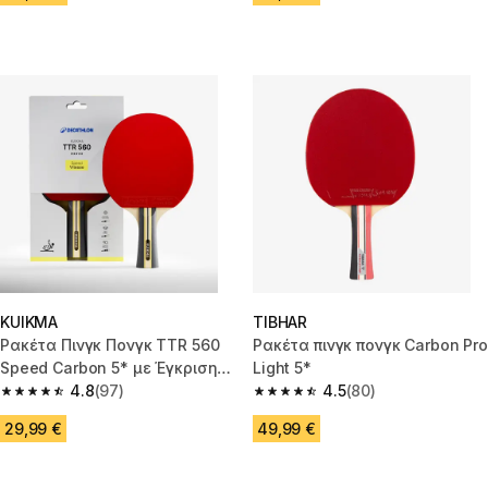
KUIKMA
TIBHAR
Ρακέτα Πινγκ Πονγκ TTR 560
Ρακέτα πινγκ πονγκ Carbon Pro
Speed Carbon 5* με Έγκριση
Light 5*
ITTF
4.8
(97)
4.5
(80)
4.8 out of 5 stars from 97 reviews
4.5 out of 5 stars from 80 revi
29,99 €
49,99 €