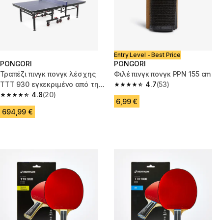
Entry Level - Best Price
PONGORI
PONGORI
Τραπέζι πινγκ πονγκ λέσχης
Φιλέ πινγκ πονγκ PPN 155 cm
ΤΤΤ 930 εγκεκριμένο από την
4.7
(53)
4.7 out of 5 stars from 53 revi
ITTF (Διεθνής Ομοσπονδία
4.8
(20)
4.8 out of 5 stars from 20 reviews
6,99 €
Επιτραπέζιας Αντισφαίρισης)
694,99 €
με μπλε επιφάνειες