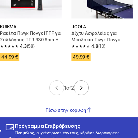
KUIKMA
JOOLA
Ρακέτα Πινγκ Πονγκ ITTF για
Δίχτυ Ασφαλείας για
Συλλόγους TTR 930 Spin H-
Μπαλάκια Πινγκ Πονγκ
Carbon 7*
4.3
(58)
4.8
(10)
4.3 out of 5 stars from 58 reviews
4.8 out of 5 stars from 10 revie
44,99 €
49,99 €
1
of
2
Πίσω στην κορυφή
Πρόγραμμα Επιβράβευσης
Γίνε μέλος, συγκέντρωσε πόντους, κέρδισε δωροκάρτες