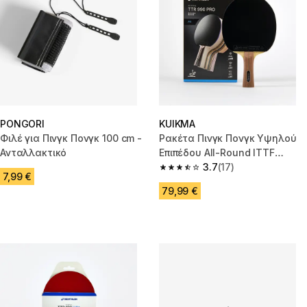
PONGORI
KUIKMA
Φιλέ για Πινγκ Πονγκ 100 cm -
Ρακέτα Πινγκ Πονγκ Υψηλού
Ανταλλακτικό
Επιπέδου All-Round ITTF
Συλλόγων TTR 990* Pro ALC
3.7
(17)
3.7 out of 5 stars from 17 revie
7,99 €
9*
79,99 €