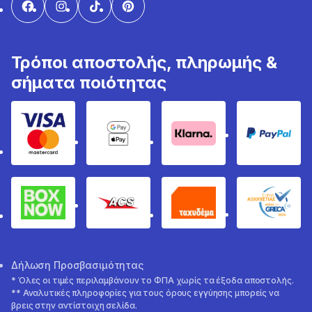
Τρόποι αποστολής, πληρωμής &
σήματα ποιότητας
Visa & Mastercard
Google Pay & Apple Pay
Klarna
PayPal
Box Now
ACS
Ταχυδέμα
GRECA 
Δήλωση Προσβασιμότητας
* Όλες οι τιμές περιλαμβάνουν το ΦΠΑ χωρίς τα έξοδα αποστολής.
** Αναλυτικές πληροφορίες για τους όρους εγγύησης μπορείς να
βρεις στην αντίστοιχη σελίδα.