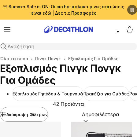
🚨 Summer Sale is ON: Οι πιο hot καλοκαιρινές εκπτώσεις
είναι εδώ | Δες τις Προσφορές
Menu
My 
Αναζήτηση
Αρχική σελίδα
Όλα τα σπορ
Πινγκ Πονγκ
Εξοπλισμός Για Ομάδες
Εξοπλισμός Πινγκ Πονγκ
Για Ομάδες
Εξοπλισμός Γηπέδου & Τουρνουά
Τραπέζια για Ομάδες
Ρακ
42 Προϊόντα
Απόκρυψη Φίλτρων
Ταξινόμηση κατά:
(option