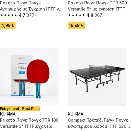
Ρακέτα Πινγκ Πονγκ
Ρακέτα Πινγκ Πονγκ TTR 500
Αναψυχής με Έγκριση ITTF για
Versatile 5* με έγκριση ITTF
Συλλόγους TTR 50 2*
4.7
(377)
4.8
(367)
4.7 out of 5 stars from 377 reviews
4.8 out of 5 stars from 367 rev
4,99 €
19,99 €
Entry Level - Best Price
KUIKMA
KUIKMA
Ρακέτα Πινγκ Πονγκ TTR 100
Compact Τραπέζι Πινγκ Πονγκ
Versatile 3* ITTF Σχολείο
Εσωτερικού Χώρου ITTF 530 -