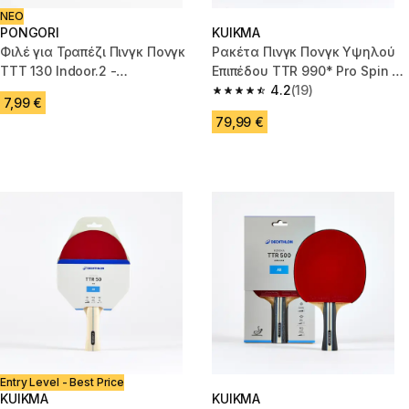
ΝΕΟ
PONGORI
KUIKMA
Φιλέ για Τραπέζι Πινγκ Πονγκ
Ρακέτα Πινγκ Πονγκ Υψηλού
TTT 130 Indoor.2 -
Επιπέδου TTR 990* Pro Spin 9*
Ανταλλακτικό
με έγκριση ITTF Σύλλογοι
4.2
(19)
4.2 out of 5 stars from 19 revie
7,99 €
79,99 €
Entry Level - Best Price
KUIKMA
KUIKMA