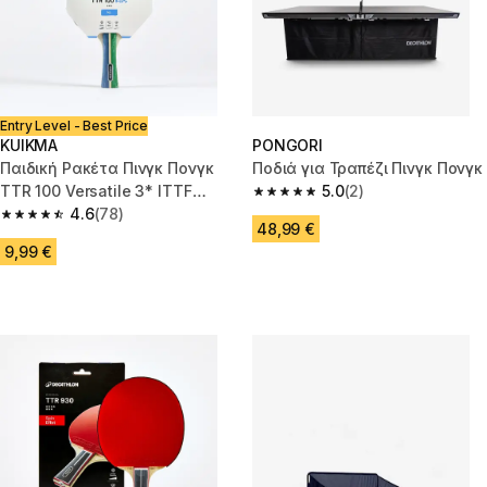
Entry Level - Best Price
KUIKMA
PONGORI
Παιδική Ρακέτα Πινγκ Πονγκ
Ποδιά για Τραπέζι Πινγκ Πονγκ
TTR 100 Versatile 3* ITTF
5.0
(2)
5.0 out of 5 stars from 2 review
Σχολείο
4.6
(78)
4.6 out of 5 stars from 78 reviews
48,99 €
9,99 €