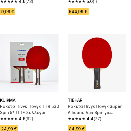
4.6
(78)
Μαύρο
5.0
(1)
4.6 out of 5 stars from 78 reviews
5.0 out of 5 stars from 1 review
9,99 €
544,99 €
KUIKMA
TIBHAR
Ρακέτα Πινγκ Πονγκ TTR 530
Ρακέτα Πινγκ Πονγκ Super
Spin 5* ITTF Σύλλογοι
Allround Vari Spin για
4.6
(92)
Συλλόγους
4.4
(77)
4.6 out of 5 stars from 92 reviews
4.4 out of 5 stars from 77 revi
24,99 €
84,99 €