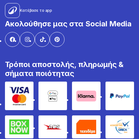
Κατέβασε το app
Ακολούθησε μας στα Social Media
Τρόποι αποστολής, πληρωμής &
σήματα ποιότητας
Visa & Mastercard
Google Pay & Apple Pay
Klarna
PayPal
Box Now
ACS
Ταχυδέμα
GRECA 