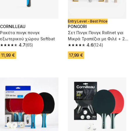
Entry Level - Best Price
CORNILLEAU
PONGORI
Ρακέτα πινγκ πονγκ
Σετ Πινγκ Πονγκ Rollnet για
εξωτερικού χώρου Softbat
Μικρά Τραπέζια με Φιλέ + 2
4.7
(65)
Ρακέτες PPR100 + 2 Μπάλες
4.6
(124)
4.7 out of 5 stars from 65 reviews
4.6 out of 5 stars from 124 rev
11,99 €
17,99 €