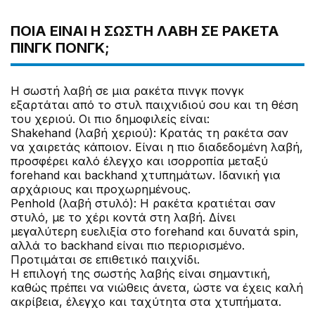
ΠΟΙΑ ΕΊΝΑΙ Η ΣΩΣΤΉ ΛΑΒΉ ΣΕ ΡΑΚΈΤΑ
ΠΙΝΓΚ ΠΟΝΓΚ;
Η σωστή λαβή σε μια ρακέτα πινγκ πονγκ
εξαρτάται από το στυλ παιχνιδιού σου και τη θέση
του χεριού. Οι πιο δημοφιλείς είναι:
Shakehand (λαβή χεριού): Κρατάς τη ρακέτα σαν
να χαιρετάς κάποιον. Είναι η πιο διαδεδομένη λαβή,
προσφέρει καλό έλεγχο και ισορροπία μεταξύ
forehand και backhand χτυπημάτων. Ιδανική για
αρχάριους και προχωρημένους.
Penhold (λαβή στυλό): Η ρακέτα κρατιέται σαν
στυλό, με το χέρι κοντά στη λαβή. Δίνει
μεγαλύτερη ευελιξία στο forehand και δυνατά spin,
αλλά το backhand είναι πιο περιορισμένο.
Προτιμάται σε επιθετικό παιχνίδι.
Η επιλογή της σωστής λαβής είναι σημαντική,
καθώς πρέπει να νιώθεις άνετα, ώστε να έχεις καλή
ακρίβεια, έλεγχο και ταχύτητα στα χτυπήματα.