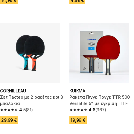
14,99 €
4,99 €
CORNILLEAU
KUIKMA
Σετ Tacteo με 2 ρακέτες και 3
Ρακέτα Πινγκ Πονγκ TTR 500
μπαλάκια
Versatile 5* με έγκριση ITTF
4.5
(81)
4.8
(367)
4.5 out of 5 stars from 81 reviews
4.8 out of 5 stars from 367 rev
29,99 €
19,99 €