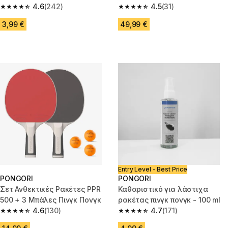
4.6
(242)
8*
4.5
(31)
4.6 out of 5 stars from 242 reviews
4.5 out of 5 stars from 31 revie
3,99 €
49,99 €
Entry Level - Best Price
PONGORI
PONGORI
Σετ Ανθεκτικές Ρακέτες PPR
Καθαριστικό για λάστιχα
500 + 3 Μπάλες Πινγκ Πονγκ
ρακέτας πινγκ πονγκ - 100 ml
4.6
(130)
4.7
(171)
4.6 out of 5 stars from 130 reviews
4.7 out of 5 stars from 171 revi