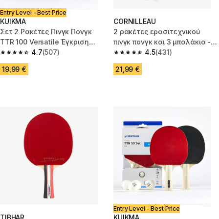
Entry Level - Best Price
KUIKMA
CORNILLEAU
Σετ 2 Ρακέτες Πινγκ Πονγκ
2 ρακέτες ερασιτεχνικού
TTR 100 Versatile Έγκριση
πινγκ πονγκ και 3 μπαλάκια -
ITTF για το Σχολείο + μπάλες
4.7
(507)
Σετ για 2 παίκτες
4.5
(431)
4.7 out of 5 stars from 507 reviews
4.5 out of 5 stars from 431 rev
19,99 €
21,99 €
Entry Level - Best Price
TIBHAR
KUIKMA