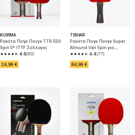
KUIKMA
TIBHAR
Ρακέτα Πινγκ Πονγκ TTR 530
Ρακέτα Πινγκ Πονγκ Super
Spin 5* ITTF Σύλλογοι
Allround Vari Spin για
4.6
(93)
Συλλόγους
4.4
(77)
4.6 out of 5 stars from 93 reviews
4.4 out of 5 stars from 77 revi
24,99 €
84,99 €