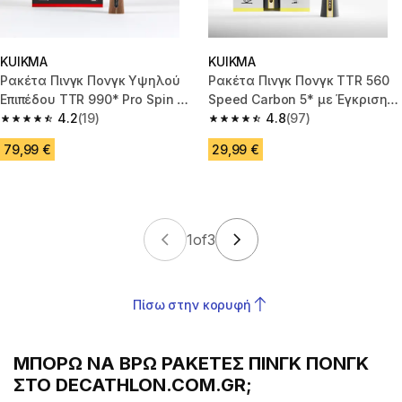
KUIKMA
KUIKMA
Ρακέτα Πινγκ Πονγκ Υψηλού
Ρακέτα Πινγκ Πονγκ TTR 560
Επιπέδου TTR 990* Pro Spin 9*
Speed Carbon 5* με Έγκριση
με έγκριση ITTF Σύλλογοι
4.2
(19)
ITTF
4.8
(97)
4.2 out of 5 stars from 19 reviews
4.8 out of 5 stars from 97 revi
79,99 €
29,99 €
1
of
3
Πίσω στην κορυφή
ΜΠΟΡΏ ΝΑ ΒΡΩ ΡΑΚΈΤΕΣ ΠΙΝΓΚ ΠΟΝΓΚ
ΣΤΟ DECATHLON.COM.GR;