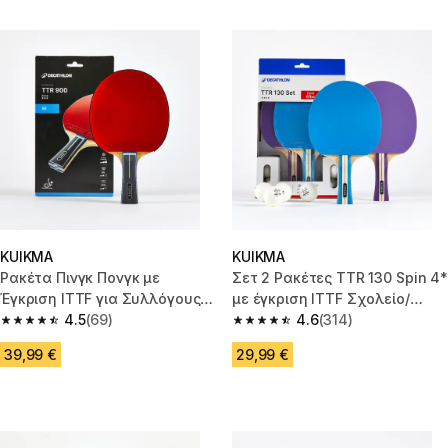
KUIKMA
KUIKMA
Ρακέτα Πινγκ Πονγκ με
Σετ 2 Ρακέτες TTR 130 Spin 4*
Έγκριση ITTF για Συλλόγους
με έγκριση ITTF Σχολείο/
TTR 900 6*
4.5
(69)
Σύλλογοι+Μπάλες - Μωβ/
4.6
(314)
4.5 out of 5 stars from 69 reviews
4.6 out of 5 stars from 314 rev
Μπλε
39,99 €
29,99 €