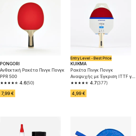
Entry Level - Best Price
PONGORI
KUIKMA
Ανθεκτική Ρακέτα Πινγκ Πονγκ
Ρακέτα Πινγκ Πονγκ
PPR 500
Αναψυχής με Έγκριση ITTF για
4.6
(50)
Συλλόγους TTR 50 2*
4.7
(377)
4.6 out of 5 stars from 50 reviews
4.7 out of 5 stars from 377 rev
7,99 €
4,99 €