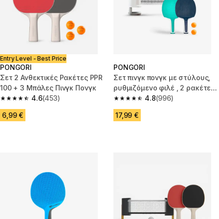
Entry Level - Best Price
PONGORI
PONGORI
Σετ 2 Ανθεκτικές Ρακέτες PPR
Σετ πινγκ πονγκ με στύλους,
100 + 3 Μπάλες Πινγκ Πονγκ
ρυθμιζόμενο φιλέ , 2 ρακέτες
4.6
(453)
& 2 μπάλες - Λευκό/Γκρι
4.8
(996)
4.6 out of 5 stars from 453 reviews
4.8 out of 5 stars from 996 rev
6,99 €
17,99 €