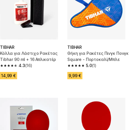
TIBHAR
TIBHAR
Κόλλα για Λάστιχο Ρακέτας
Θήκη για Ρακέτες Πινγκ Πονγκ
Tibhar 90 ml + 16 Απλικατέρ
Square - Πορτοκαλί/Μπλε
4.3
(16)
5.0
(1)
4.3 out of 5 stars from 16 reviews
5.0 out of 5 stars from 1 review
14,99 €
9,99 €