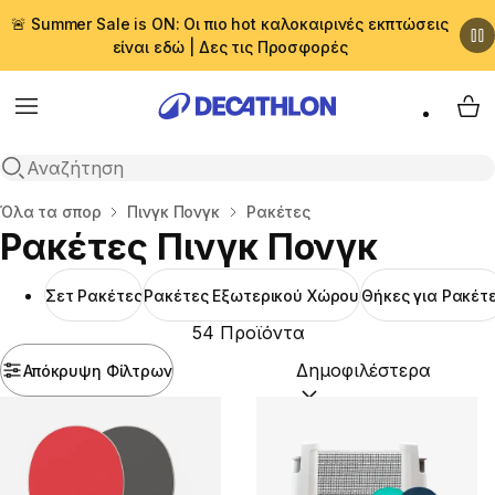
🚨 Summer Sale is ON: Οι πιο hot καλοκαιρινές εκπτώσεις
είναι εδώ | Δες τις Προσφορές
Menu
My 
Αναζήτηση
Αρχική σελίδα
Όλα τα σπορ
Πινγκ Πονγκ
Ρακέτες
Ρακέτες Πινγκ Πονγκ
Σετ Ρακέτες
Ρακέτες Εξωτερικού Χώρου
Θήκες για Ρακέτ
54 Προϊόντα
Απόκρυψη Φίλτρων
Ταξινόμηση κατά:
(option