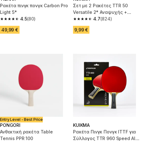
Ρακέτα πινγκ πονγκ Carbon Pro
Σετ με 2 Ρακέτες TTR 50
Light 5*
Versatile 2* Αναψυχής +
4.5
(80)
Μπαλάκια
4.7
(824)
4.5 out of 5 stars from 80 reviews
4.7 out of 5 stars from 824 rev
49,99 €
9,99 €
Entry Level - Best Price
PONGORI
KUIKMA
Ανθεκτική ρακέτα Table
Ρακέτα Πινγκ Πονγκ ITTF για
Tennis PPR 100
Σύλλογος TTR 960 Speed Alc