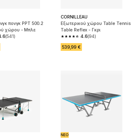
CORNILLEAU
ινγκ πονγκ PPT 500.2
Εξωτερικού χώρου Table Tennis
ού χώρου - Μπλε
Table Reflex - Γκρι
4.6
(541)
4.6
(94)
 5 stars from 541 reviews
4.6 out of 5 stars from 94 reviews
539,99 €
ΝΕΟ