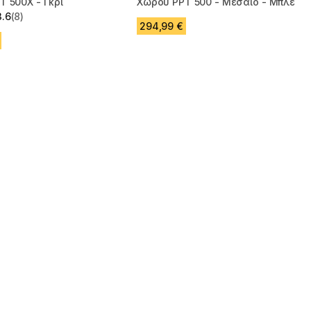
 500X - Γκρι
Χώρου PPT 500 - Μεσαίο - Μπλε
3.6
(8)
 5 stars from 8 reviews
294,99 €