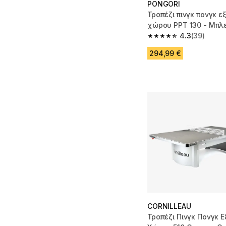
PONGORI
Τραπέζι πινγκ πονγκ ε
χώρου PPT 130 - Μπλ
4.3
(39)
4.3 out of 5 stars fro
294,99 €
CORNILLEAU
Τραπέζι Πινγκ Πονγκ 