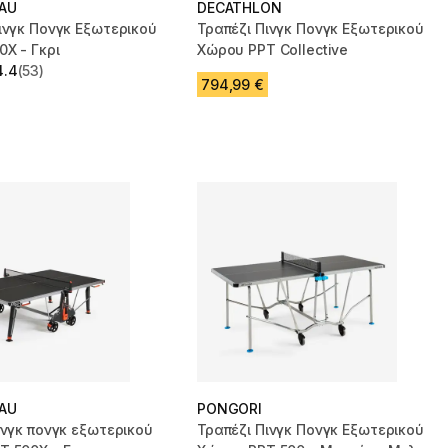
AU
DECATHLON
ινγκ Πονγκ Εξωτερικού
Τραπέζι Πινγκ Πονγκ Εξωτερικού
X - Γκρι
Χώρου PPT Collective
4.4
(53)
 5 stars from 53 reviews
794,99 €
AU
PONGORI
ινγκ πονγκ εξωτερικού
Τραπέζι Πινγκ Πονγκ Εξωτερικού