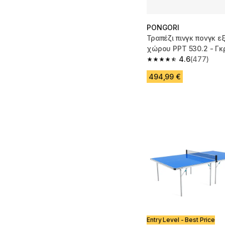
PONGORI
Τραπέζι πινγκ πονγκ ε
χώρου PPT 530.2 - Γκ
4.6
(477)
4.6 out of 5 stars fro
494,99 €
Entry Level - Best Price