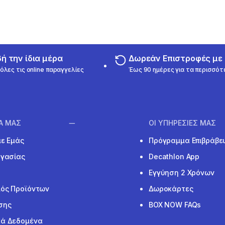
 την ίδια μέρα
Δωρεάν Επιστροφές μ
όλες τις online παραγγελίες
Έως 90 ημέρες για τα περισσότ
ΙΑ ΜΑΣ
ΟΙ ΥΠΗΡΕΣΙΕΣ ΜΑΣ
με Εμάς
Πρόγραμμα Επιβράβε
ργασίας
Decathlon App
Εγγύηση 2 Χρόνων
ός Προϊόντων
Δωροκάρτες
σης
BOX NOW FAQs
ά Δεδομένα