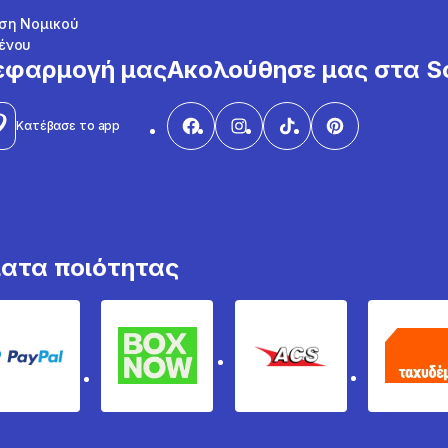
ση Νομικού
ένου
εφαρμογή μας
Ακολούθησε μας στα So
Κατέβασε το app
ματα ποιότητας
PayPal
Box Now
ACS
Τα