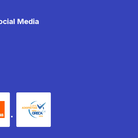
cial Media
χυδέμα
GRECA Trustmark