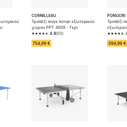
CORNILLEAU
PONGORI
ξωτερικού
Τραπέζι πινγκ πονγκ εξωτερικού
Τραπέζι π
ρι
χώρου PPT 400X - Γκρι
εξωτερικ
4.8
(50)
m 477 reviews
4.8 out of 5 stars from 50 reviews
4.6 out of
754,99 €
394,99 €