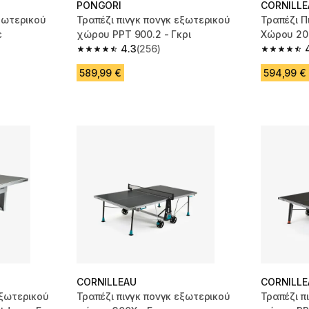
PONGORI
CORNILLE
ξωτερικού
Τραπέζι πινγκ πονγκ εξωτερικού
Τραπέζι Π
ε
χώρου PPT 900.2 - Γκρι
Χώρου 200
4.3
(256)
m 39 reviews
4.3 out of 5 stars from 256 reviews
4.4 out of
589,99 €
594,99 €
CORNILLEAU
CORNILLE
Εξωτερικού
Τραπέζι πινγκ πονγκ εξωτερικού
Τραπέζι π