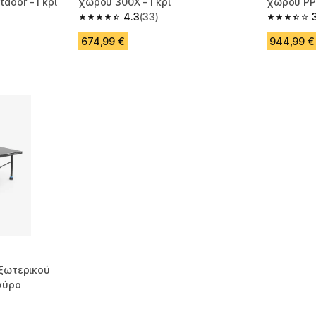
door - Γκρι
χώρου 300X - Γκρι
χώρου PPT
4.3
(33)
 1 reviews
4.3 out of 5 stars from 33 reviews
3.6 out of
674,99 €
944,99 €
Εξωτερικού
αύρο
m 37 reviews