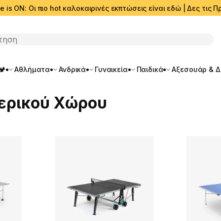
e is ON: Οι πιο hot καλοκαιρινές εκπτώσεις είναι εδώ | Δες τις
ση
🏕️
Αθλήματα
Ανδρικά
Γυναικεία
Παιδικά
Αξεσουάρ & 
τερικού Χώρου