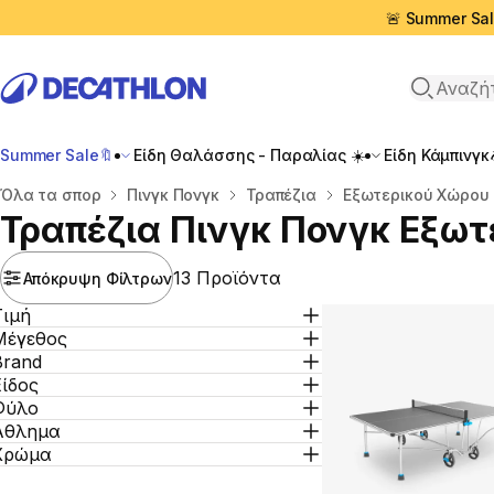
🚨 Summer Sal
Αναζήτη
Summer Sale🔖
Είδη Θαλάσσης - Παραλίας ☀️
Είδη Κάμπινγκ
Αρχική σελίδα
Όλα τα σπορ
Πινγκ Πονγκ
Τραπέζια
Εξωτερικού Χώρου
Τραπέζια Πινγκ Πονγκ Εξω
13 Προϊόντα
Απόκρυψη Φίλτρων
Τιμή
Μέγεθος
Brand
Είδος
Φύλο
Άθλημα
Χρώμα