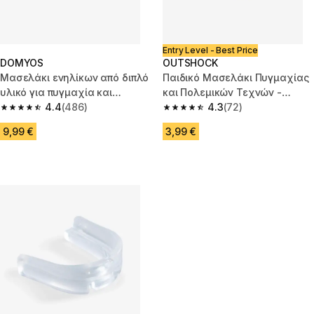
Entry Level - Best Price
DOMYOS
OUTSHOCK
Μασελάκι ενηλίκων από διπλό
Παιδικό Μασελάκι Πυγμαχίας
υλικό για πυγμαχία και
και Πολεμικών Τεχνών -
πολεμικές τέχνες
4.4
(486)
Διαφανές
4.3
(72)
4.4 out of 5 stars from 486 reviews
4.3 out of 5 stars from 72 revi
9,99 €
3,99 €