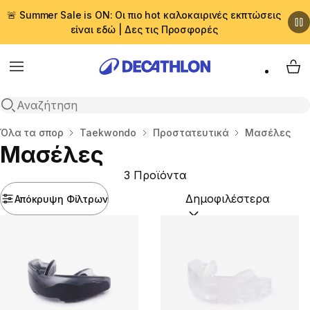
🚨 Summer Sale is ON: Οι πιο hot καλοκαιρινές εκπτώσεις
είναι εδώ | Δες τις Προσφορές
Menu
My 
Αναζήτηση
Αρχική σελίδα
Όλα τα σπορ
Taekwondo
Προστατευτικά
Μασέλες
Μασέλες
3 Προϊόντα
Απόκρυψη Φίλτρων
Ταξινόμηση κατά:
(option