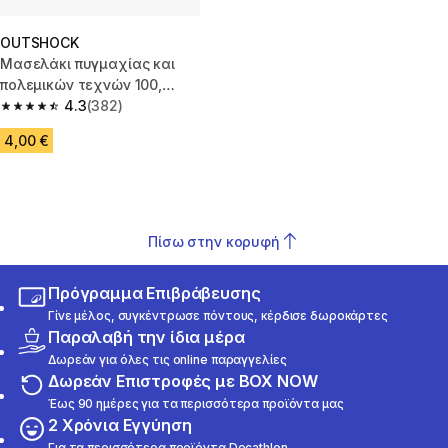
OUTSHOCK
Μασελάκι πυγμαχίας και
πολεμικών τεχνών 100,
μέγεθος L - Διαφανές
4.3
(382)
4.3 out of 5 stars from 382 reviews
4,00 €
Πίσω στην κορυφή
Πρόγραμμα Επιβράβευσης
Γίνε μέλος, συγκέντρωσε πόντους, κέρδισε δωροκάρτες
Παραλαβή την ίδια μέρα
Δωρεάν για όλες τις online παραγγελίες
Δωρεάν Επιστροφές με BOX NOW
Έως 90 ημέρες για τα περισσότερα προϊόντα μας
2 Χρόνια Εγγύηση
Για τα περισσότερα προϊόντα Decathlon