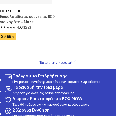
OUTSHOCK
Επικαλαμίδα με κουντεπιέ 900
για καράτε - Μπλε
4.6
(122)
4.6 out of 5 stars from 122 reviews
39,99 €
Πίσω στην κορυφή
Πρόγραμμα Επιβράβευσης
Γίνε μέλος, συγκέντρωσε πόντους, κέρδισε δωροκάρτες
Παραλαβή την ίδια μέρα
Δωρεάν για όλες τις online παραγγελίες
Δωρεάν Επιστροφές με BOX NOW
Έως 90 ημέρες για τα περισσότερα προϊόντα μας
2 Χρόνια Εγγύηση
Για τα περισσότερα προϊόντα Decathlon