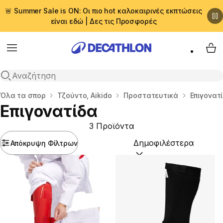
🚨 Summer Sale is ON: Οι πιο hot καλοκαιρινές εκπτώσεις
είναι εδώ | Δες τις Προσφορές
Menu
My 
Αναζήτηση
Αρχική σελίδα
Όλα τα σπορ
Τζούντο, Aikido
Προστατευτικά
Επιγονατ
Επιγονατίδα
3 Προϊόντα
Απόκρυψη Φίλτρων
Ταξινόμηση κατά:
(option