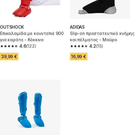
OUTSHOCK
ADIDAS
Επικαλαμίδα με κουντεπιέ 900
Slip-on προστατευτικό κνήμης
για καράτε - Κόκκινο
και πέλματος - Μαύρο
4.6
(122)
4.2
(15)
4.6 out of 5 stars from 122 reviews
4.2 out of 5 stars from 15 revie
39,99 €
16,99 €