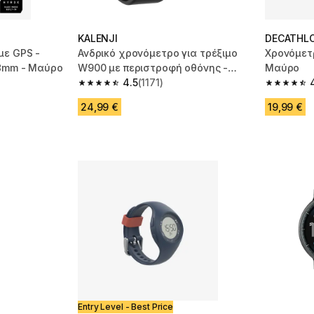
KALENJI
DECATHL
με GPS -
Ανδρικό χρονόμετρο για τρέξιμο
Χρονόμετ
48mm - Μαύρο
W900 με περιστροφή οθόνης -
Μαύρο
Μαύρο
4.5
(1171)
m 29 reviews
4.5 out of 5 stars from 1171 reviews
4.5 out of
24,99 €
19,99 €
Entry Level - Best Price