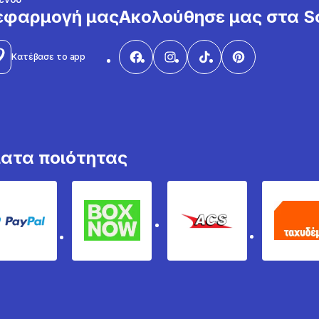
εφαρμογή μας
Ακολούθησε μας στα So
Κατέβασε το app
ματα ποιότητας
PayPal
Box Now
ACS
Τα