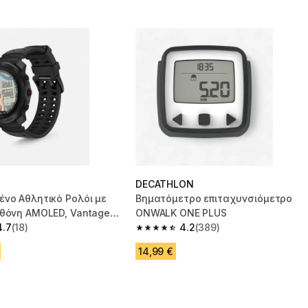
DECATHLON
νο Αθλητικό Ρολόι με
Βηματόμετρο επιταχυνσιόμετρο
Οθόνη AMOLED, Vantage
ONWALK ONE PLUS
ρο
4.7
(18)
4.2
(389)
 5 stars from 18 reviews
4.2 out of 5 stars from 389 reviews
14,99 €