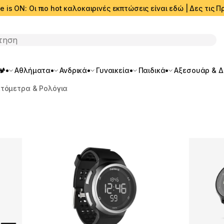
e is ON: Οι πιο hot καλοκαιρινές εκπτώσεις είναι εδώ | Δες τις
ση
🏕️
Αθλήματα
Ανδρικά
Γυναικεία
Παιδικά
Αξεσουάρ & 
τόμετρα & Ρολόγια