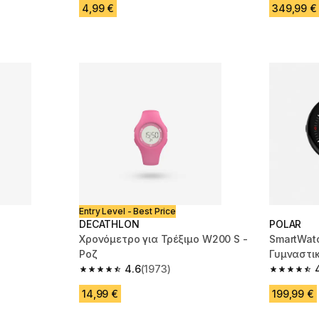
4,99 €
349,99 €
Entry Level - Best Price
DECATHLON
POLAR
Χρονόμετρο για Τρέξιμο W200 S -
SmartWatc
Ροζ
Γυμναστι
m 910 reviews
4.6
(1973)
Μαύρο/Γκρ
4.6 out of 5 stars from 1973 reviews
4.6 out of
14,99 €
199,99 €