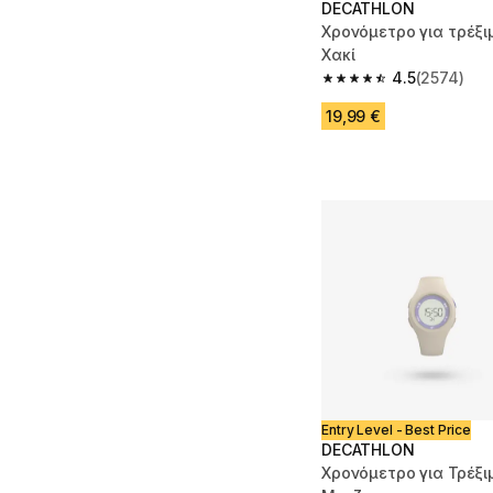
DECATHLON
Χρονόμετρο για τρέξ
Χακί
4.5
(2574)
4.5 out of 5 stars fro
19,99 €
Entry Level - Best Price
DECATHLON
Χρονόμετρο για Τρέξι