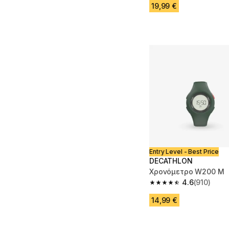
19,99 €
Entry Level - Best Price
DECATHLON
Χρονόμετρο W200 M
4.6
(910)
4.6 out of 5 stars fro
14,99 €