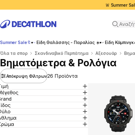
🚨 Summer Sal
Αναζήτη
Summer Sale🔖
Είδη Θαλάσσης - Παραλίας ☀️
Είδη Κάμπινγκ
Αρχική σελίδα
Όλα τα σπορ
Σκανδιναβικό Περπάτημα
Αξεσουάρ
Βημα
Βηματόμετρα & Ρολόγια
26 Προϊόντα
Απόκρυψη Φίλτρων
Τιμή
Μέγεθος
Brand
Είδος
Φύλο
Άθλημα
Χρώμα