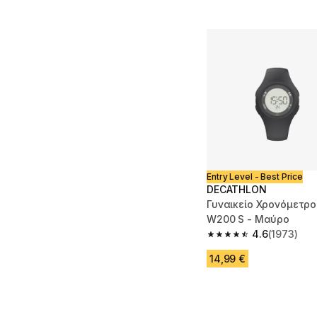
Entry Level - Best Price
DECATHLON
Γυναικείο Χρονόμετρο
W200 S - Μαύρο
4.6
(1973)
4.6 out of 5 stars fro
14,99 €