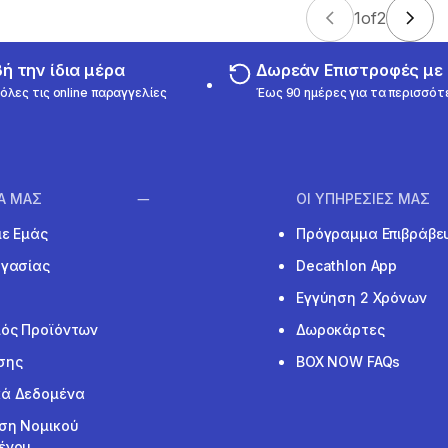
1
of
2
 την ίδια μέρα
Δωρεάν Επιστροφές μ
όλες τις online παραγγελίες
Έως 90 ημέρες για τα περισσότ
ΙΑ ΜΑΣ
ΟΙ ΥΠΗΡΕΣΙΕΣ ΜΑΣ
με Εμάς
Πρόγραμμα Επιβράβε
ργασίας
Decathlon App
Εγγύηση 2 Χρόνων
ός Προϊόντων
Δωροκάρτες
σης
BOX NOW FAQs
ά Δεδομένα
ση Νομικού
ένου