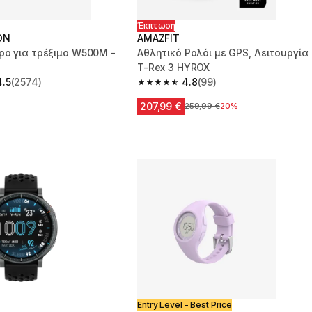
Έκπτωση
ON
AMAZFIT
ρο για τρέξιμο W500M -
Αθλητικό Ρολόι με GPS, Λειτουργία
T-Rex 3 HYROX
4.5
(2574)
4.8
(99)
 5 stars from 2574 reviews
4.8 out of 5 stars from 99 reviews
207,99 €
Αρχική τιμή
259,99 €
20%
Entry Level - Best Price