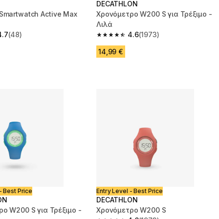
DECATHLON
Smartwatch Active Max
Χρονόμετρο W200 S για Τρέξιμο -
Λιλά
4.7
(48)
4.6
(1973)
 5 stars from 48 reviews
4.6 out of 5 stars from 1973 reviews
14,99 €
- Best Price
Entry Level - Best Price
ON
DECATHLON
ο W200 S για Τρέξιμο -
Χρονόμετρο W200 S