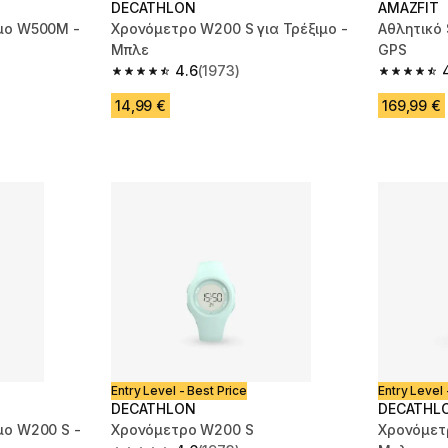
DECATHLON
AMAZFIT
ιμο W500M -
Χρονόμετρο W200 S για Τρέξιμο -
Αθλητικό 
Μπλε
GPS
4.6
(1973)
m 2574 reviews
4.6 out of 5 stars from 1973 reviews
4.7 out of
14,99 €
169,99 €
Entry Level - Best Price
Entry Level 
DECATHLON
DECATHL
μο W200 S -
Χρονόμετρο W200 S
Χρονόμετρ