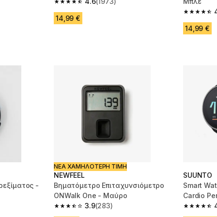
4.6
(1973)
Μπλε
4.6 out of 5 stars from 1973 reviews
m 1973 reviews
4.6 out of
14,99 €
14,99 €
ΝΕΑ ΧΑΜΗΛΟΤΕΡΗ ΤΙΜΗ
NEWFEEL
SUUNTO
εξίματος -
Βηματόμετρο Επιταχυνσιόμετρο
Smart Wat
ONWalk One - Μαύρο
Cardio Pe
3.9
(283)
- Μαύρο
m 2574 reviews
3.9 out of 5 stars from 283 reviews
4.8 out of