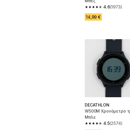
Μπεζ
4.6
(1973)
4.6 out of 5 stars fro
14,99 €
DECATHLON
W500M Χρονόμετρο τρ
Μπλε
4.5
(2574)
4.5 out of 5 stars fro