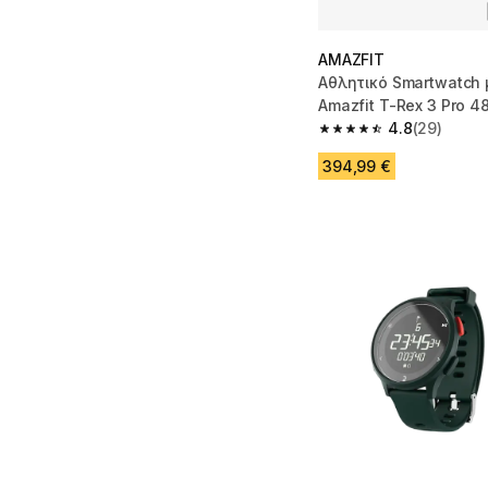
AMAZFIT
Αθλητικό Smartwatch 
Amazfit T-Rex 3 Pro 
4.8
(29)
4.8 out of 5 stars fro
394,99 €