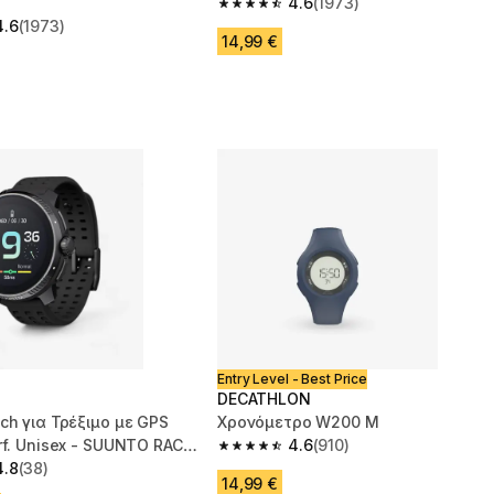
4.6
(1973)
4.6 out of 5 stars from 1973 reviews
4.6
(1973)
 5 stars from 1973 reviews
14,99 €
Entry Level - Best Price
DECATHLON
ch για Τρέξιμο με GPS
Χρονόμετρο W200 M
rf. Unisex - SUUNTO RACE
4.6
(910)
4.6 out of 5 stars from 910 reviews
4.8
(38)
 5 stars from 38 reviews
14,99 €