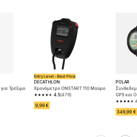
Entry Level - Best Price
DECATHLON
POLAR
 για Τρέξιμο
Χρονόμετρο ONSTART 110 Μαύρο
Συνδεδεμέ
4.5
(479)
GPS και 
4.5 out of 5 stars from 479 reviews
M3 - Μαύ
m 1973 reviews
4.7 out of
9,99 €
349,99 €