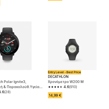
Entry Level - Best Price
DECATHLON
h Polar Ignite3,
Χρονόμετρο W200 M
κή & Παρακολούθ.Υγείας
4.6
(910)
4.6 out of 5 stars from 910 reviews
ι - Αποκλειστ
4.6
(28)
 5 stars from 28 reviews
14,99 €