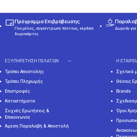
Πρόγραμμα Επιβράβευσης
Παραλαβή
Γίνε μέλος, συγκέντρωσε πόντους, κέρδισε
Δωρεάν για 
δωροκάρτες
ΕΞΥΠΗΡΕΤΗΣΗ ΠΕΛΑΤΩΝ
Η ΕΤΑΙΡΕ
Τρόποι Αποστολής
Σχετικά 
Τρόποι Πληρωμής
Θέσεις Ε
Επιστροφές
Brands
Καταστήματα
Σχεδιασμ
Συχνές Ερωτήσεις &
Όροι Χρή
Επικοινωνία
Προσωπικ
Άμεση Παραλαβή & Αποστολή
Ανακοίνω
Περιεχομ