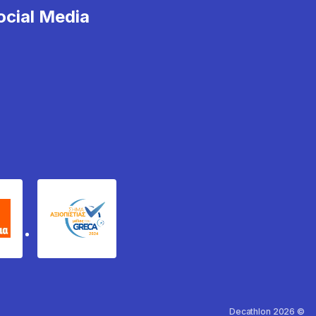
cial Media
χυδέμα
GRECA Trustmark
Decathlon 2026 ©