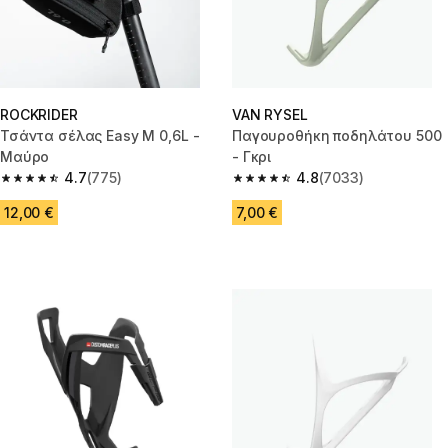
ROCKRIDER
VAN RYSEL
Τσάντα σέλας Easy M 0,6L -
Παγουροθήκη ποδηλάτου 500
Μαύρο
- Γκρι
4.7
(775)
4.8
(7033)
4.7 out of 5 stars from 775 reviews
4.8 out of 5 stars from 7033 re
12,00 €
7,00 €