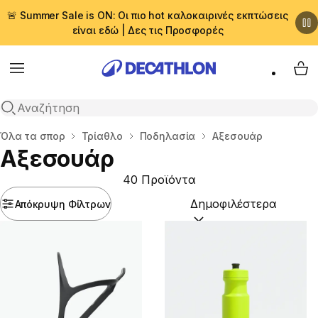
🚨 Summer Sale is ON: Οι πιο hot καλοκαιρινές εκπτώσεις
είναι εδώ | Δες τις Προσφορές
Menu
My 
Αναζήτηση
Αρχική σελίδα
Όλα τα σπορ
Τρίαθλο
Ποδηλασία
Αξεσουάρ
Αξεσουάρ
40 Προϊόντα
Απόκρυψη Φίλτρων
Ταξινόμηση κατά:
(option