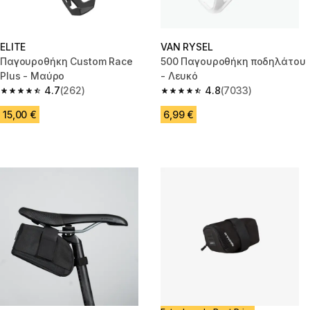
ELITE
VAN RYSEL
Παγουροθήκη Custom Race
500 Παγουροθήκη ποδηλάτου
Plus - Μαύρο
- Λευκό
4.7
(262)
4.8
(7033)
4.7 out of 5 stars from 262 reviews
4.8 out of 5 stars from 7033 re
15,00 €
6,99 €