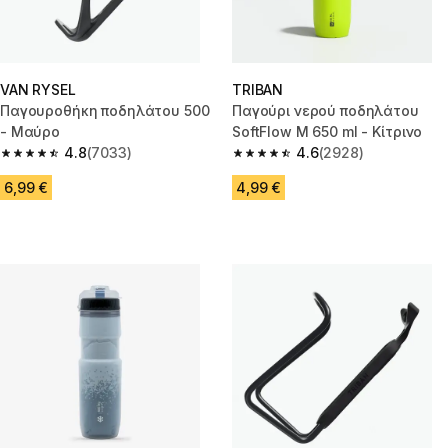
VAN RYSEL
TRIBAN
Παγουροθήκη ποδηλάτου 500
Παγούρι νερού ποδηλάτου
- Μαύρο
SoftFlow Μ 650 ml - Κίτρινο
4.8
(7033)
4.6
(2928)
4.8 out of 5 stars from 7033 reviews
4.6 out of 5 stars from 2928 re
6,99 €
4,99 €