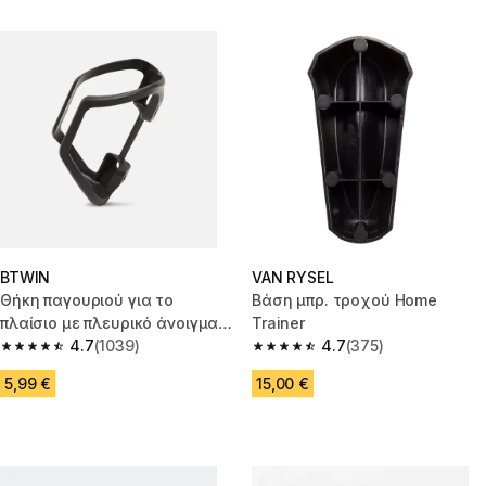
BTWIN
VAN RYSEL
Θήκη παγουριού για το
Βάση μπρ. τροχού Home
πλαίσιο με πλευρικό άνοιγμα
Trainer
για παγούρι 380ml.
4.7
(1039)
4.7
(375)
4.7 out of 5 stars from 1039 reviews
4.7 out of 5 stars from 375 rev
5,99 €
15,00 €