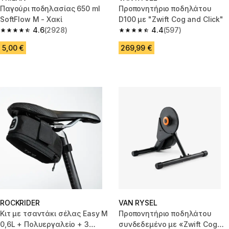
Παγούρι ποδηλασίας 650 ml
Προπονητήριο ποδηλάτου
SoftFlow M - Χακί
D100 με "Zwift Cog and Click"
4.6
(2928)
4.4
(597)
4.6 out of 5 stars from 2928 reviews
4.4 out of 5 stars from 597 rev
5,00 €
269,99 €
ROCKRIDER
VAN RYSEL
Κιτ με τσαντάκι σέλας Easy M
Προπονητήριο ποδηλάτου
0,6L + Πολυεργαλείο + 3
συνδεδεμένο με «Zwift Cog