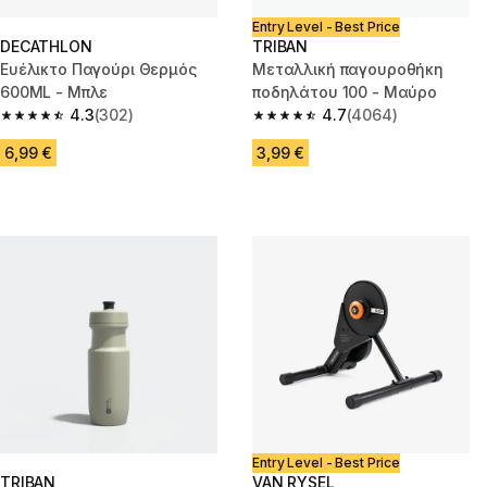
Entry Level - Best Price
DECATHLON
TRIBAN
Ευέλικτο Παγούρι Θερμός
Μεταλλική παγουροθήκη
600ML - Μπλε
ποδηλάτου 100 - Μαύρo
4.3
(302)
4.7
(4064)
4.3 out of 5 stars from 302 reviews
4.7 out of 5 stars from 4064 r
6,99 €
3,99 €
Entry Level - Best Price
TRIBAN
VAN RYSEL