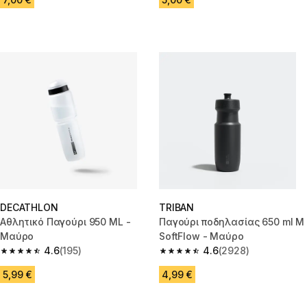
DECATHLON
TRIBAN
Αθλητικό Παγούρι 950 ML -
Παγούρι ποδηλασίας 650 ml M
Μαύρο
SoftFlow - Μαύρο
4.6
(195)
4.6
(2928)
4.6 out of 5 stars from 195 reviews
4.6 out of 5 stars from 2928 re
5,99 €
4,99 €