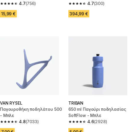
εξωλκείς ελαστικών - Μαύρο
4.7
(756)
and Click», D500
4.7
(300)
4.7 out of 5 stars from 756 reviews
4.7 out of 5 stars from 300 rev
15,99 €
394,99 €
VAN RYSEL
TRIBAN
Παγουροθήκη ποδηλάτου 500
650 ml Παγούρι ποδηλασίας
- Μπλε
SoftFlow - Μπλε
4.8
(7033)
4.6
(2928)
4.8 out of 5 stars from 7033 reviews
4.6 out of 5 stars from 2928 re
7,00 €
5,00 €