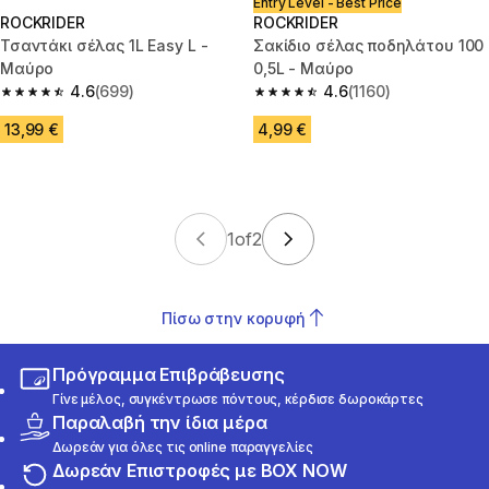
Entry Level - Best Price
ROCKRIDER
ROCKRIDER
Τσαντάκι σέλας 1L Easy L -
Σακίδιο σέλας ποδηλάτου 100
Μαύρο
0,5L - Μαύρο
4.6
(699)
4.6
(1160)
4.6 out of 5 stars from 699 reviews
4.6 out of 5 stars from 1160 re
13,99 €
4,99 €
1
of
2
Πίσω στην κορυφή
Πρόγραμμα Επιβράβευσης
Γίνε μέλος, συγκέντρωσε πόντους, κέρδισε δωροκάρτες
Παραλαβή την ίδια μέρα
Δωρεάν για όλες τις online παραγγελίες
Δωρεάν Επιστροφές με BOX NOW