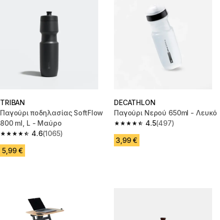
TRIBAN
DECATHLON
Παγούρι ποδηλασίας SoftFlow
Παγούρι Νερού 650ml - Λευκό
800 ml, L - Μαύρο
4.5
(497)
4.5 out of 5 stars from 497 rev
4.6
(1065)
4.6 out of 5 stars from 1065 reviews
3,99 €
5,99 €