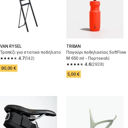
VAN RYSEL
TRIBAN
Τραπέζι για στατικό ποδήλατο
Παγούρι ποδηλασίας SoftFlow
4.7
(142)
Μ 650 ml - Πορτοκαλί
4.7 out of 5 stars from 142 reviews
4.6
(2928)
4.6 out of 5 stars from 2928 re
90,00 €
5,00 €