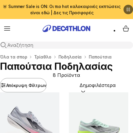
🚨 Summer Sale is ON: Οι πιο hot καλοκαιρινές εκπτώσεις
είναι εδώ | Δες τις Προσφορές
Menu
My 
Αναζήτηση
Αρχική σελίδα
Όλα τα σπορ
Τρίαθλο
Ποδηλασία
Παπούτσια
Παπούτσια Ποδηλασίας
8 Προϊόντα
Απόκρυψη Φίλτρων
Ταξινόμηση κατά:
(option