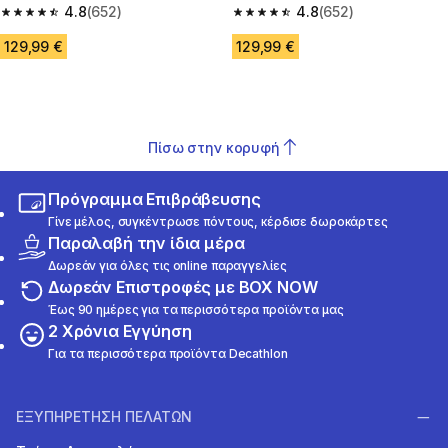
Ανθρακονημάτων - Kiprun
4.8
(652)
Ανθρακονήματα - Kiprun
4.8
(652)
4.8 out of 5 stars from 652 reviews
4.8 out of 5 stars from 652 rev
KD900X.2 - CNY
KD900X.2 - CNY
129,99 €
129,99 €
Πίσω στην κορυφή
Πρόγραμμα Επιβράβευσης
Γίνε μέλος, συγκέντρωσε πόντους, κέρδισε δωροκάρτες
Παραλαβή την ίδια μέρα
Δωρεάν για όλες τις online παραγγελίες
Δωρεάν Επιστροφές με BOX NOW
Έως 90 ημέρες για τα περισσότερα προϊόντα μας
2 Χρόνια Εγγύηση
Για τα περισσότερα προϊόντα Decathlon
ΕΞΥΠΗΡΕΤΗΣΗ ΠΕΛΑΤΩΝ