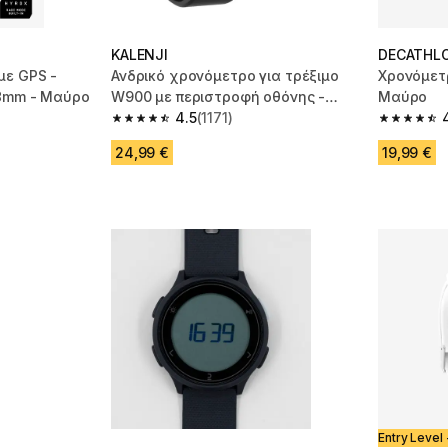
KALENJI
DECATHL
με GPS -
Ανδρικό χρονόμετρο για τρέξιμο
Χρονόμετ
48mm - Μαύρο
W900 με περιστροφή οθόνης -
Μαύρο
Μαύρο
4.5
(1171)
m 29 reviews
4.5 out of 5 stars from 1171 reviews
4.5 out of
24,99 €
19,99 €
Entry Level 