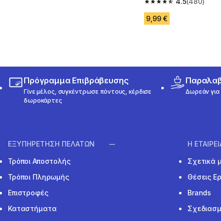
4.5
(480)
4.5 out of 5 stars fro
9,99 €
Πρόγραμμα Επιβράβευσης
Παραλαβή
Γίνε μέλος, συγκέντρωσε πόντους, κέρδισε
Δωρεάν για 
δωροκάρτες
ΕΞΥΠΗΡΕΤΗΣΗ ΠΕΛΑΤΩΝ
Η ΕΤΑΙΡΕ
Τρόποι Αποστολής
Σχετικά 
Τρόποι Πληρωμής
Θέσεις Ε
Επιστροφές
Brands
Καταστήματα
Σχεδιασμ