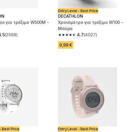
Entry Level - Best Price
ON
DECATHLON
ρο για τρέξιμο W500M -
Χρονόμετρο για τρέξιμο W100 -
Μαύρο
4.5
(2568)
4.7
(4027)
 5 stars from 2568 reviews
4.7 out of 5 stars from 4027 reviews
9,99 €
- Best Price
Entry Level - Best Price