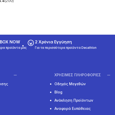
4.4
(200)
 5 stars from 200 reviews
ε BOX NOW
2 Χρόνια Εγγύηση
ερα προϊόντα μας
Για τα περισσότερα προϊόντα Decathlon
ΧΡΗΣΙΜΕΣ ΠΛΗΡΟΦΟΡΙΕΣ
υσης
Οδηγός Μεγεθών
Blog
Ανάκληση Προϊόντων
Αναφορά Ευπάθειας