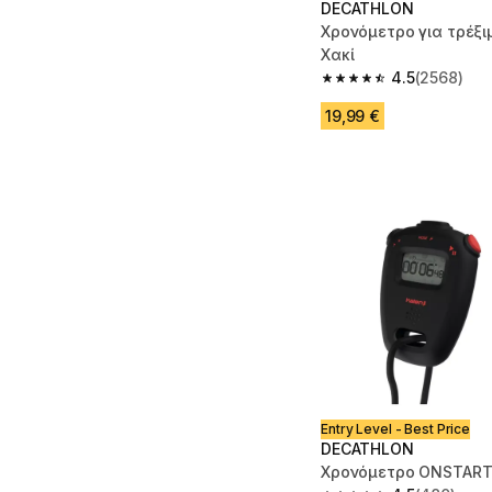
DECATHLON
Χρονόμετρο για τρέξ
Χακί
4.5
(2568)
4.5 out of 5 stars fro
19,99 €
Entry Level - Best Price
DECATHLON
Χρονόμετρο ONSTART