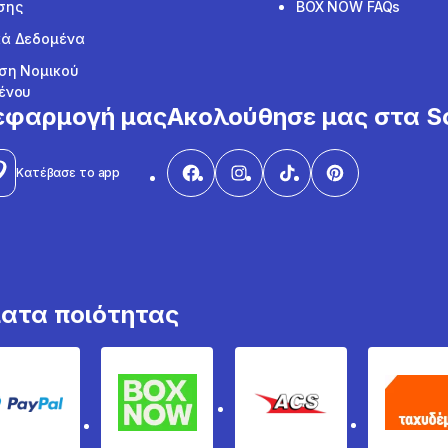
σης
BOX NOW FAQs
ά Δεδομένα
ση Νομικού
ένου
εφαρμογή μας
Ακολούθησε μας στα So
Κατέβασε το app
ματα ποιότητας
PayPal
Box Now
ACS
Τα