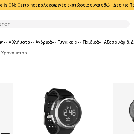
e is ON: Οι πιο hot καλοκαιρινές εκπτώσεις είναι εδώ | Δες τις
ση
🏕️
Αθλήματα
Ανδρικά
Γυναικεία
Παιδικά
Αξεσουάρ & 
& Χρονόμετρα