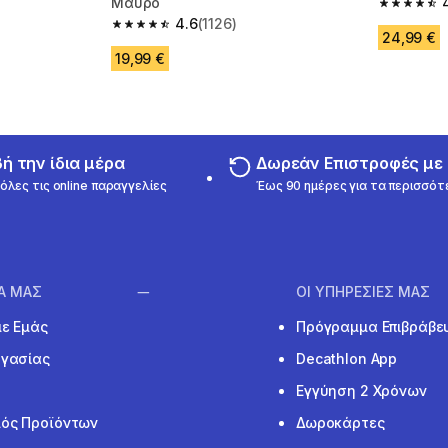
Μαύρο
m 480 reviews
4.4 out of
4.6
(1126)
4.6 out of 5 stars from 1126 reviews
24,99 €
19,99 €
 την ίδια μέρα
Δωρεάν Επιστροφές μ
όλες τις online παραγγελίες
Έως 90 ημέρες για τα περισσότ
ΙΑ ΜΑΣ
ΟΙ ΥΠΗΡΕΣΙΕΣ ΜΑΣ
με Εμάς
Πρόγραμμα Επιβράβε
ργασίας
Decathlon App
Εγγύηση 2 Χρόνων
ός Προϊόντων
Δωροκάρτες