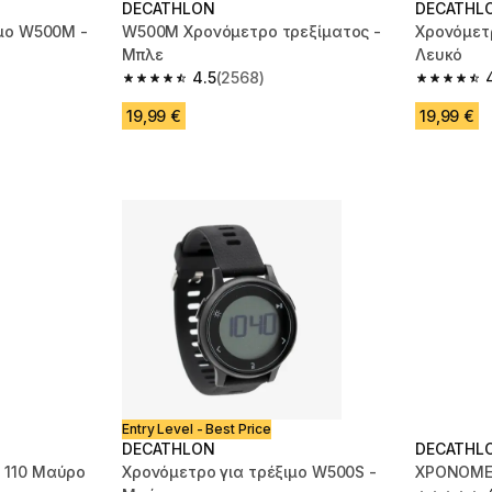
DECATHLON
DECATHL
ιμο W500M -
W500M Χρονόμετρο τρεξίματος -
Χρονόμετρ
Μπλε
Λευκό
4.5
(2568)
m 2568 reviews
4.5 out of 5 stars from 2568 reviews
4.6 out of
19,99 €
19,99 €
Entry Level - Best Price
DECATHLON
DECATHL
 110 Μαύρο
Χρονόμετρο για τρέξιμο W500S -
ΧΡΟΝΟΜΕ