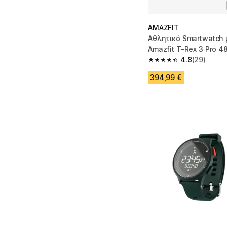
AMAZFIT
Αθλητικό Smartwatch 
Amazfit T-Rex 3 Pro 
4.8
(29)
4.8 out of 5 stars fro
394,99 €