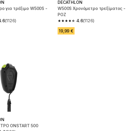
ON
DECATHLON
ο για τρέξιμο W500S -
W500S Χρονόμετρο τρεξίματος -
ΡΟΖ
4.6
(1126)
4.6
(1126)
 5 stars from 1126 reviews
4.6 out of 5 stars from 1126 reviews
19,99 €
ON
ΤΡΟ ONSTART 500