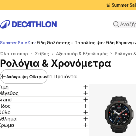
🚨 Summer Sal
Αναζήτη
Summer Sale🔖
Είδη Θαλάσσης - Παραλίας ☀️
Είδη Κάμπινγκ
Αρχική σελίδα
Όλα τα σπορ
Στίβος
Αξεσουάρ & Εξοπλισμός
Ρολόγια 
Ρολόγια & Χρονόμετρα
11 Προϊόντα
Απόκρυψη Φίλτρων
Τιμή
Μέγεθος
Brand
Είδος
Φύλο
Άθλημα
Χρώμα