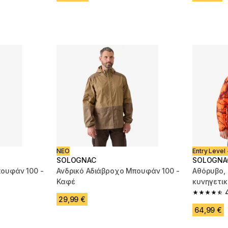
ΝΕΟ
Entry Level 
SOLOGNAC
SOLOGNA
ουφάν 100 -
Ανδρικό Αδιάβροχο Μπουφάν 100 -
Αθόρυβο, 
Καφέ
κυνηγετικ
Hide 100 
4.6 out of
29,99 €
64,99 €