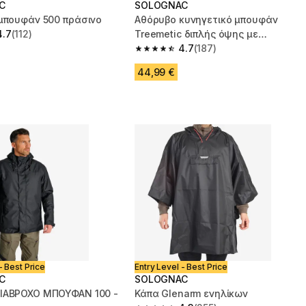
C
SOLOGNAC
 μπουφάν 500 πράσινο
Αθόρυβο κυνηγετικό μπουφάν
4.7
(112)
Treemetic διπλής όψης με
 5 stars from 112 reviews
επένδυση - Neon παραλλαγή
4.7
(187)
4.7 out of 5 stars from 187 reviews
44,99 €
- Best Price
Entry Level - Best Price
C
SOLOGNAC
ΙΑΒΡΟΧΟ ΜΠΟΥΦΑΝ 100 -
Κάπα Glenarm ενηλίκων