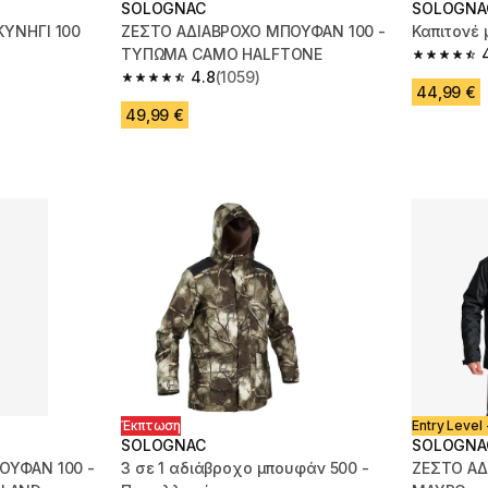
SOLOGNAC
SOLOGNA
ΚΥΝΗΓΙ 100
ΖΕΣΤΟ ΑΔΙΑΒΡΟΧΟ ΜΠΟΥΦΑΝ 100 -
Καπιτονέ
ΤΥΠΩΜΑ CAMO HALFTONE
4.7 out of
4.8
(1059)
m 839 reviews
4.8 out of 5 stars from 1059 reviews
44,99 €
49,99 €
Έκπτωση
Entry Level 
SOLOGNAC
SOLOGNA
ΟΥΦΑΝ 100 -
3 σε 1 αδιάβροχο μπουφάν 500 -
ΖΕΣΤΟ ΑΔ