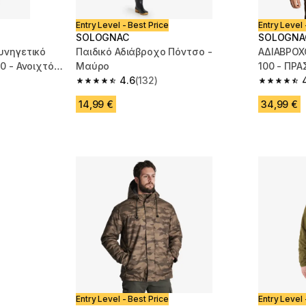
Entry Level - Best Price
Entry Level 
SOLOGNAC
SOLOGNA
υνηγετικό
Παιδικό Αδιάβροχο Πόντσο -
ΑΔΙΑΒΡΟ
0 - Ανοιχτό
Μαύρο
100 - ΠΡΑ
4.6
(132)
m 160 reviews
4.6 out of 5 stars from 132 reviews
4.6 out of
14,99 €
34,99 €
Entry Level - Best Price
Entry Level 