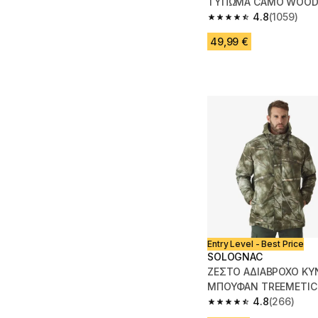
ΤΥΠΩΜΑ CAMO WOOD
4.8
(1059)
4.8 out of 5 stars fro
49,99 €
Entry Level - Best Price
SOLOGNAC
ΖΕΣΤΟ ΑΔΙΑΒΡΟΧΟ ΚΥ
ΜΠΟΥΦΑΝ TREEMETIC
4.8
(266)
4.8 out of 5 stars fro