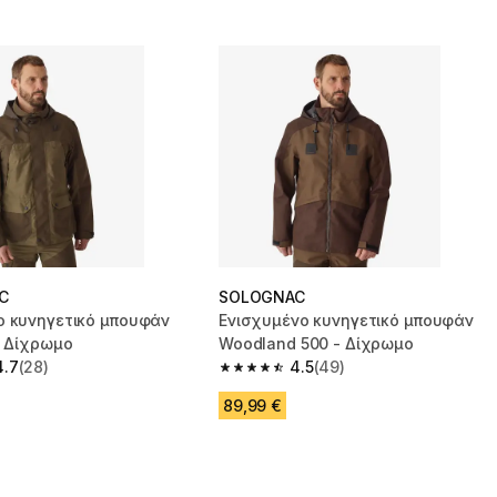
C
SOLOGNAC
ο κυνηγετικό μπουφάν
Ενισχυμένο κυνηγετικό μπουφάν
- Δίχρωμο
Woodland 500 - Δίχρωμο
4.7
(28)
4.5
(49)
 5 stars from 28 reviews
4.5 out of 5 stars from 49 reviews
89,99 €