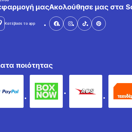
εφαρμογή μας
Ακολούθησε μας στα So
Κατέβασε το app
ματα ποιότητας
PayPal
Box Now
ACS
Τα