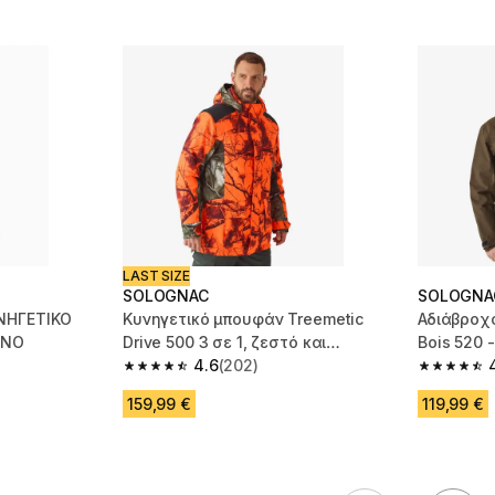
LAST SIZE
SOLOGNAC
SOLOGNA
ΝΗΓΕΤΙΚΟ
Κυνηγετικό μπουφάν Treemetic
Αδιάβροχ
ΙΝΟ
Drive 500 3 σε 1, ζεστό και
Bois 520 
αδιάβροχο - Neon
4.6
(202)
m 273 reviews
4.6 out of 5 stars from 202 reviews
4.7 out of
159,99 €
119,99 €