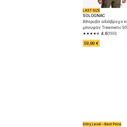
LAST SIZE
SOLOGNAC
Αθόρυβο αδιάβροχο κ
μπουφάν Treemetic 50
neon
4.6
(160)
4.6 out of 5 stars fro
59,99 €
Entry Level - Best Price