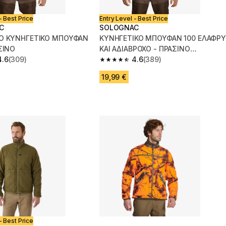
- Best Price
Entry Level - Best Price
C
SOLOGNAC
ΧΟ ΚΥΝΗΓΕΤΙΚΟ ΜΠΟΥΦΑΝ
ΚΥΝΗΓΕΤΙΚΟ ΜΠΟΥΦΑΝ 100 ΕΛΑΦΡΥ
ΣΙΝΟ
ΚΑΙ ΑΔΙΑΒΡΟΧΟ - ΠΡΑΣΙΝΟ
4.6
(309)
ΠΑΡΑΛΛΑΓΗΣ
4.6
(389)
 5 stars from 309 reviews
4.6 out of 5 stars from 389 reviews
19,99 €
- Best Price