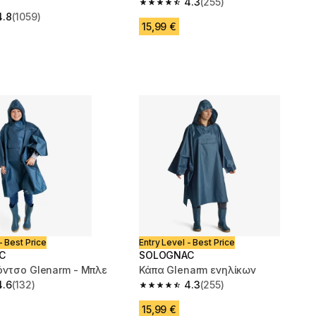
4.3
(255)
4.3 out of 5 stars from 255 reviews
4.8
(1059)
 5 stars from 1059 reviews
15,99 €
- Best Price
Entry Level - Best Price
C
SOLOGNAC
όντσο Glenarm - Μπλε
Κάπα Glenarm ενηλίκων
4.6
(132)
4.3
(255)
 5 stars from 132 reviews
4.3 out of 5 stars from 255 reviews
15,99 €