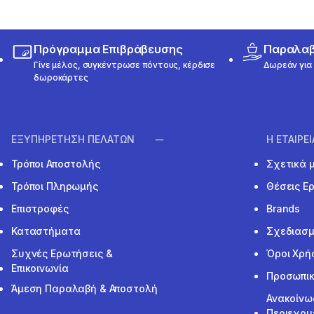
Πρόγραμμα Επιβράβευσης
Παραλαβή
Γίνε μέλος, συγκέντρωσε πόντους, κέρδισε
Δωρεάν για 
δωροκάρτες
ΕΞΥΠΗΡΕΤΗΣΗ ΠΕΛΑΤΩΝ
Η ΕΤΑΙΡΕ
Τρόποι Αποστολής
Σχετικά 
Τρόποι Πληρωμής
Θέσεις Ε
Επιστροφές
Brands
Καταστήματα
Σχεδιασμ
Συχνές Ερωτήσεις &
Όροι Χρή
Επικοινωνία
Προσωπικ
Άμεση Παραλαβή & Αποστολή
Ανακοίνω
Περιεχομ