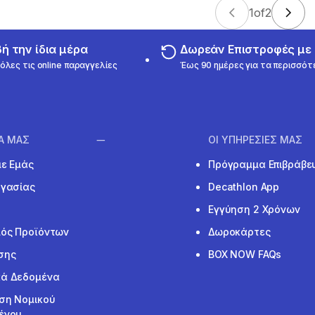
1
of
2
 την ίδια μέρα
Δωρεάν Επιστροφές μ
όλες τις online παραγγελίες
Έως 90 ημέρες για τα περισσότ
ΙΑ ΜΑΣ
ΟΙ ΥΠΗΡΕΣΙΕΣ ΜΑΣ
με Εμάς
Πρόγραμμα Επιβράβε
ργασίας
Decathlon App
Εγγύηση 2 Χρόνων
ός Προϊόντων
Δωροκάρτες
σης
BOX NOW FAQs
ά Δεδομένα
ση Νομικού
ένου