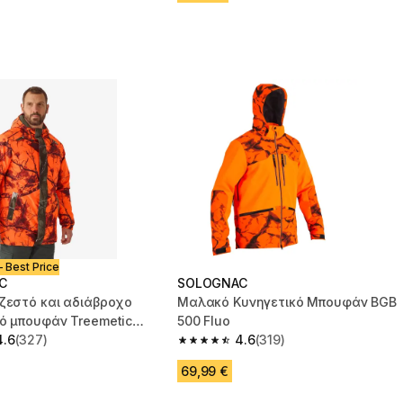
- Best Price
C
SOLOGNAC
ζεστό και αδιάβροχο
Μαλακό Κυνηγετικό Μπουφάν BGB
ό μπουφάν Treemetic
500 Fluo
- Neon
4.6
(327)
4.6
(319)
 5 stars from 327 reviews
4.6 out of 5 stars from 319 reviews
69,99 €