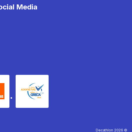
cial Media
χυδέμα
GRECA Trustmark
Decathlon 2026 ©