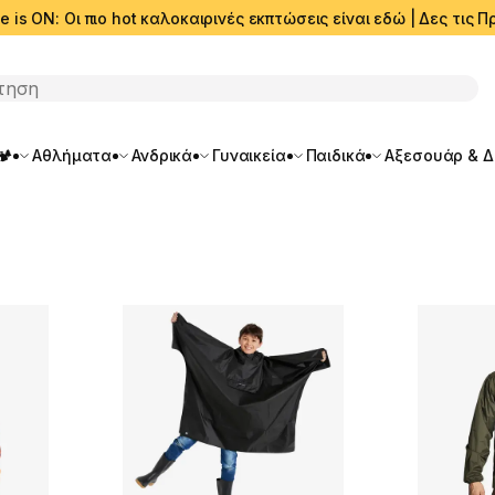
e is ON: Οι πιο hot καλοκαιρινές εκπτώσεις είναι εδώ | Δες τις
ση
🏕️
Αθλήματα
Ανδρικά
Γυναικεία
Παιδικά
Αξεσουάρ & 