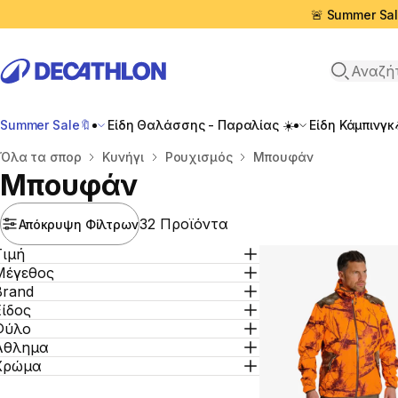
🚨 Summer Sal
Αναζήτη
Summer Sale🔖
Είδη Θαλάσσης - Παραλίας ☀️
Είδη Κάμπινγκ
Αρχική σελίδα
Όλα τα σπορ
Κυνήγι
Ρουχισμός
Μπουφάν
Μπουφάν
32 Προϊόντα
Απόκρυψη Φίλτρων
Τιμή
Μέγεθος
Brand
Είδος
Φύλο
Άθλημα
Χρώμα