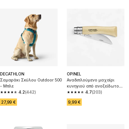
DECATHLON
OPINEL
Σαμαράκι Σκύλου Outdoor 500
Αναδιπλούμενο μαχαίρι
- Μπλε
κυνηγιού από ανοξείδωτο
4.2
(442)
χάλυβα Opinel No. 7 8 cm
4.7
(203)
4.2 out of 5 stars from 442 reviews
4.7 out of 5 stars from 203 rev
27,99 €
9,99 €