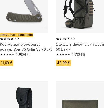
Entry Level - Best Price
SOLOGNAC
SOLOGNAC
Κυνηγετικό πτυσσόμενο
Σακίδιο επιβίωσης στη φύση
μαχαίρι Axis 75 λαβή V2 - Χακί
50 L χακί
4.6
(547)
4.7
(341)
4.6 out of 5 stars from 547 reviews
4.7 out of 5 stars from 341 rev
11,99 €
49,99 €