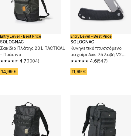
Entry Level - Best Price
Entry Level - Best Price
SOLOGNAC
SOLOGNAC
Σακίδιο Πλάτης 20 L TACTICAL
Κυνηγετικό πτυσσόμενο
- Πράσινο
μαχαίρι Axis 75 λαβή V2
4.7
(1004)
μαύρο
4.6
(547)
4.7 out of 5 stars from 1004 reviews
4.6 out of 5 stars from 547 rev
14,99 €
11,99 €