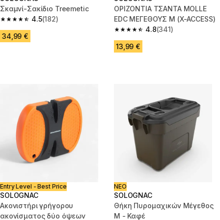
Σκαμνί-Σακίδιο Treemetic
ΟΡΙΖΟΝΤΙΑ ΤΣΑΝΤΑ MOLLE
4.5
(182)
EDC ΜΕΓΕΘΟΥΣ M (X-ACCESS)
4.5 out of 5 stars from 182 reviews
4.8
(341)
4.8 out of 5 stars from 341 rev
34,99 €
13,99 €
Entry Level - Best Price
ΝΕΟ
SOLOGNAC
SOLOGNAC
Ακονιστήρι γρήγορου
Θήκη Πυρομαχικών Μέγεθος
ακονίσματος δύο όψεων
M - Καφέ