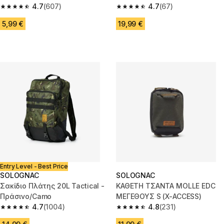
4.7
(607)
4.7
(67)
4.7 out of 5 stars from 607 reviews
4.7 out of 5 stars from 67 revi
5,99 €
19,99 €
Entry Level - Best Price
SOLOGNAC
SOLOGNAC
Σακίδιο Πλάτης 20L Tactical -
ΚΑΘΕΤΗ ΤΣΑΝΤΑ MOLLE EDC
Πράσινο/Camo
ΜΕΓΕΘΟΥΣ S (X-ACCESS)
4.7
(1004)
4.8
(231)
4.7 out of 5 stars from 1004 reviews
4.8 out of 5 stars from 231 rev