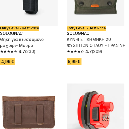
Entry Level - Best Price
Entry Level - Best Price
SOLOGNAC
SOLOGNAC
Θήκη για πτυσσόμενο
ΚΥΝΗΓΕΤΙΚΗ ΘΗΚΗ 20
μαχαίρι- Μαύρο
ΦΥΣΙΓΓΙΩΝ ΟΠΛΟΥ - ΠΡΑΣΙΝΗ
4.7
(230)
4.7
(209)
4.7 out of 5 stars from 230 reviews
4.7 out of 5 stars from 209 rev
4,99 €
5,99 €