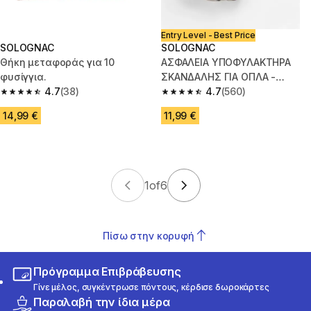
Entry Level - Best Price
SOLOGNAC
SOLOGNAC
Θήκη μεταφοράς για 10
ΑΣΦΑΛΕΙΑ ΥΠΟΦΥΛΑΚΤΗΡΑ
φυσίγγια.
ΣΚΑΝΔΑΛΗΣ ΓΙΑ ΟΠΛΑ -
4.7
(38)
ΚΟΚΚΙΝΟ
4.7
(560)
4.7 out of 5 stars from 38 reviews
4.7 out of 5 stars from 560 rev
14,99 €
11,99 €
1
of
6
Πίσω στην κορυφή
Πρόγραμμα Επιβράβευσης
Γίνε μέλος, συγκέντρωσε πόντους, κέρδισε δωροκάρτες
Παραλαβή την ίδια μέρα