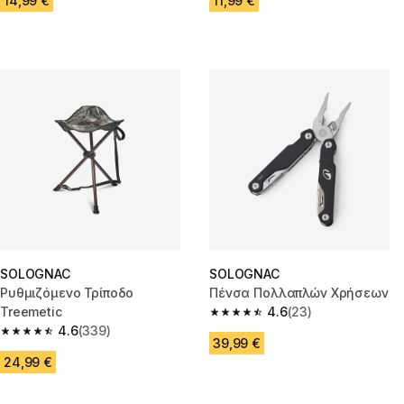
14,99 €
11,99 €
SOLOGNAC
SOLOGNAC
Ρυθμιζόμενο Τρίποδο
Πένσα Πολλαπλών Χρήσεων
Treemetic
4.6
(23)
4.6 out of 5 stars from 23 revi
4.6
(339)
4.6 out of 5 stars from 339 reviews
39,99 €
24,99 €