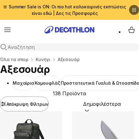
🚨 Summer Sale is ON: Οι πιο hot καλοκαιρινές εκπτώσεις
είναι εδώ | Δες τις Προσφορές
Menu
My 
Αναζήτηση
Αρχική σελίδα
Όλα τα σπορ
Κυνήγι
Αξεσουάρ
Αξεσουάρ
Μαχαίρια
Καμουφλάζ
Προστατευτικά Γυαλιά & Ωτοασπίδ
138 Προϊόντα
Απόκρυψη Φίλτρων
Ταξινόμηση κατά:
(option