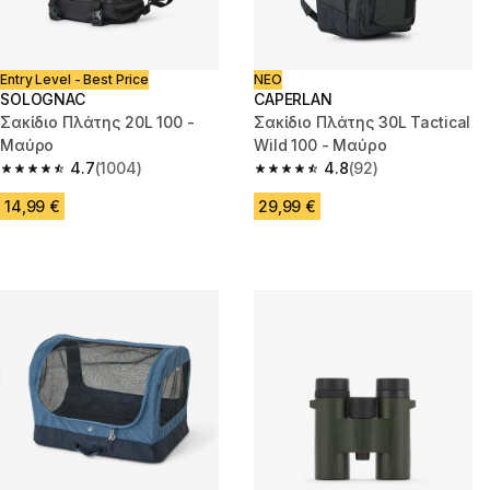
Entry Level - Best Price
ΝΕΟ
SOLOGNAC
CAPERLAN
Σακίδιο Πλάτης 20L 100 -
Σακίδιο Πλάτης 30L Tactical
Μαύρο
Wild 100 - Μαύρο
4.7
(1004)
4.8
(92)
4.7 out of 5 stars from 1004 reviews
4.8 out of 5 stars from 92 revi
14,99 €
29,99 €