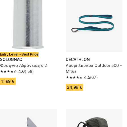
Entry Level - Best Price
SOLOGNAC
DECATHLON
Φυσίγγια Αδράνειας x12
Λουρί Σκύλου Outdoor 500 -
4.6
(158)
Μπλε
4.6 out of 5 stars from 158 reviews
4.5
(67)
4.5 out of 5 stars from 67 revi
11,99 €
24,99 €