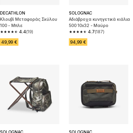
DECATHLON
SOLOGNAC
Κλουβί Μεταφοράς Σκύλου
Αδιάβροχα κυνηγετικά κιάλια
100 - Μπλε
500 10x32 - Μαύρο
4.4
(19)
4.7
(187)
4.4 out of 5 stars from 19 reviews
4.7 out of 5 stars from 187 rev
49,99 €
94,99 €
SOLOGNAC
SOLOGNAC