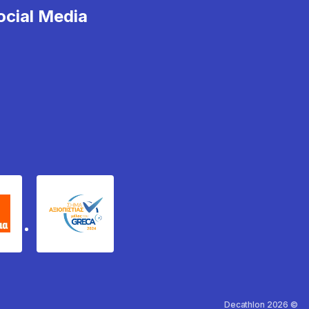
cial Media
χυδέμα
GRECA Trustmark
Decathlon 2026 ©