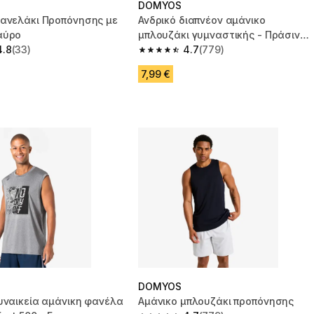
DOMYOS
Φανελάκι Προπόνησης με
Ανδρικό διαπνέον αμάνικο
αύρο
μπλουζάκι γυμναστικής - Πράσινο
4.8
(33)
χακί
4.7
(779)
 5 stars from 33 reviews
4.7 out of 5 stars from 779 reviews
7,99 €
DOMYOS
υναικεία αμάνικη φανέλα
Αμάνικο μπλουζάκι προπόνησης