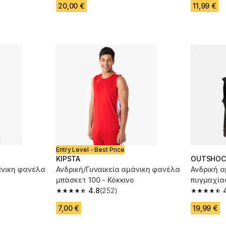
20,00 €
11,99 €
Entry Level - Best Price
KIPSTA
OUTSHOC
άνικη φανέλα
Ανδρική/Γυναικεία αμάνικη φανέλα
Ανδρική 
μπάσκετ 100 - Κόκκινο
πυγμαχία
4.8
(252)
γραμμή -
m 252 reviews
4.8 out of 5 stars from 252 reviews
4.8 out of
7,00 €
19,99 €