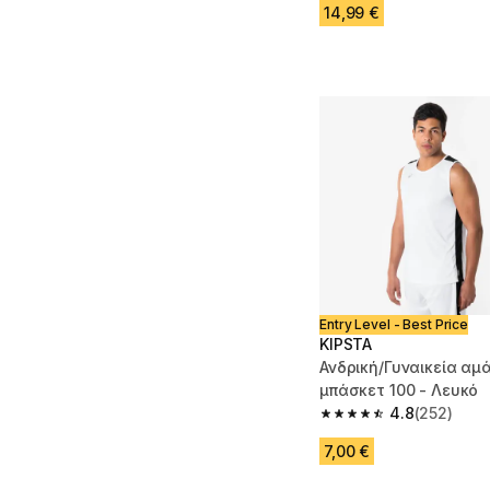
14,99 €
Entry Level - Best Price
KIPSTA
Ανδρική/Γυναικεία αμ
μπάσκετ 100 - Λευκό
4.8
(252)
4.8 out of 5 stars fro
7,00 €