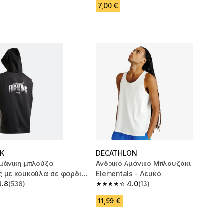
7,00 €
K
DECATHLON
αμάνικη μπλούζα
Ανδρικό Αμάνικο Μπλουζάκι
ς με κουκούλα σε φαρδιά
Elementals - Λευκό
 Μαύρο
4.8
(538)
4.0
(13)
 5 stars from 538 reviews
4.0 out of 5 stars from 13 reviews
11,99 €