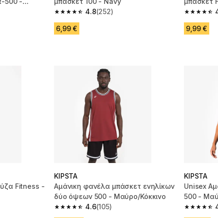
R-500 -
μπάσκετ 100 - Navy
μπάσκετ F
4.8
(252)
 105 reviews
4.8 out of 5 stars from 252 reviews
4.8 out of
6,99 €
9,99 €
KIPSTA
KIPSTA
ύζα Fitness -
Αμάνικη φανέλα μπάσκετ ενηλίκων
Unisex Α
δύο όψεων 500 - Μαύρο/Κόκκινο
500 - Μα
4.6
(105)
 11 reviews
4.6 out of 5 stars from 105 reviews
4.8 out of