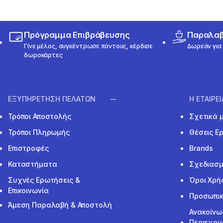
Πρόγραμμα Επιβράβευσης
Παραλαβή
Γίνε μέλος, συγκέντρωσε πόντους, κέρδισε
Δωρεάν για 
δωροκάρτες
ΕΞΥΠΗΡΕΤΗΣΗ ΠΕΛΑΤΩΝ
Η ΕΤΑΙΡΕ
Τρόποι Αποστολής
Σχετικά 
Τρόποι Πληρωμής
Θέσεις Ε
Επιστροφές
Brands
Καταστήματα
Σχεδιασμ
Συχνές Ερωτήσεις &
Όροι Χρή
Επικοινωνία
Προσωπικ
Άμεση Παραλαβή & Αποστολή
Ανακοίνω
Περιεχομ