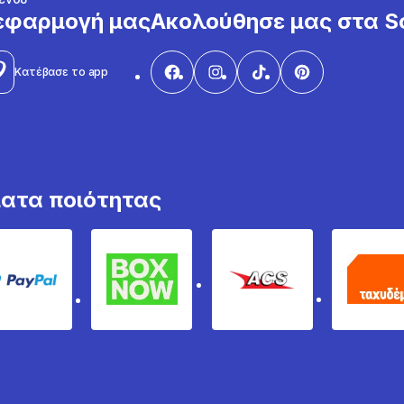
εφαρμογή μας
Ακολούθησε μας στα So
Κατέβασε το app
ματα ποιότητας
PayPal
Box Now
ACS
Τα