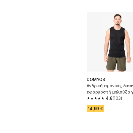
DOMYOS
Ανδρική αμάνικη, δια
εφαρμοστή μπλούζα γ
training - Μαύρο
4.8
(103)
4.8 out of 5 stars fro
14,99 €