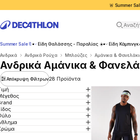
🚨 Summer Sal
Αναζήτη
Summer Sale🔖
Είδη Θαλάσσης - Παραλίας ☀️
Είδη Κάμπινγκ
Αρχική σελίδα
Ανδρικά
Ανδρικά Ρούχα
Μπλούζες
Αμάνικα & Φανελάκι
Ανδρικά Αμάνικα & Φανελά
28 Προϊόντα
Απόκρυψη Φίλτρων
Τιμή
Μέγεθος
Brand
Είδος
Φύλο
Άθλημα
Χρώμα