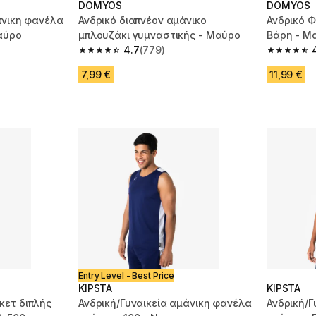
DOMYOS
DOMYOS
άνικη φανέλα
Ανδρικό διαπνέον αμάνικο
Ανδρικό 
αύρο
μπλουζάκι γυμναστικής - Μαύρο
Βάρη - Μ
4.7
(779)
m 1445 reviews
4.7 out of 5 stars from 779 reviews
4.8 out of
7,99 €
11,99 €
Entry Level - Best Price
KIPSTA
KIPSTA
κετ διπλής
Ανδρική/Γυναικεία αμάνικη φανέλα
Ανδρική/Γ