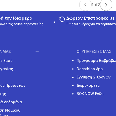
1
of
2
 την ίδια μέρα
Δωρεάν Επιστροφές μ
όλες τις online παραγγελίες
Έως 90 ημέρες για τα περισσότ
ΙΑ ΜΑΣ
ΟΙ ΥΠΗΡΕΣΙΕΣ ΜΑΣ
με Εμάς
Πρόγραμμα Επιβράβε
ργασίας
Decathlon App
Εγγύηση 2 Χρόνων
ός Προϊόντων
Δωροκάρτες
σης
BOX NOW FAQs
ά Δεδομένα
ση Νομικού
ένου