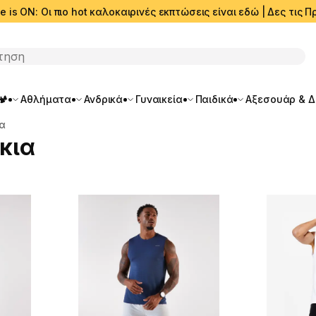
e is ON: Οι πιο hot καλοκαιρινές εκπτώσεις είναι εδώ | Δες τις
ση
🏕️
Αθλήματα
Ανδρικά
Γυναικεία
Παιδικά
Αξεσουάρ & 
α
κια