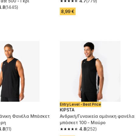
ast 500 - Γκρι
4.7
(779)
4.7 out of 5 stars from 779 reviews
4.8
(1445)
 5 stars from 1445 reviews
8,99 €
Entry Level - Best Price
KIPSTA
μάνικη Φανέλα Μπάσκετ
Ανδρική/Γυναικεία αμάνικη φανέλα
ύρη
μπάσκετ 100 - Μαύρο
4.8
(11)
4.8
(252)
 5 stars from 11 reviews
4.8 out of 5 stars from 252 reviews