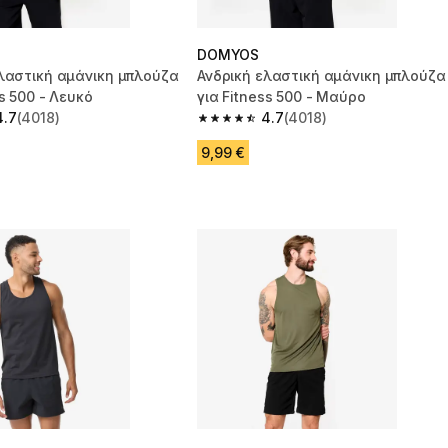
DOMYOS
λαστική αμάνικη μπλούζα
Ανδρική ελαστική αμάνικη μπλούζα
ss 500 - Λευκό
για Fitness 500 - Μαύρο
4.7
(4018)
4.7
(4018)
 5 stars from 4018 reviews
4.7 out of 5 stars from 4018 reviews
9,99 €