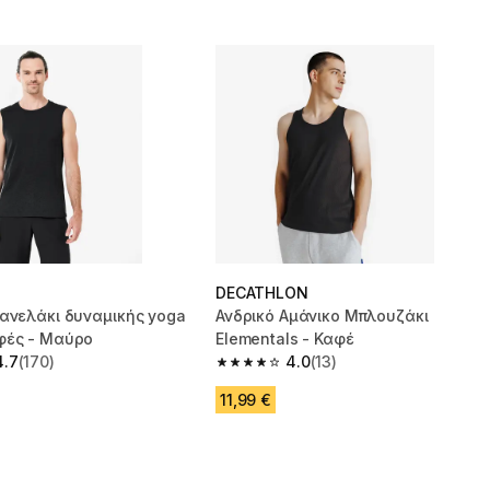
DECATHLON
ανελάκι δυναμικής yoga
Ανδρικό Αμάνικο Μπλουζάκι
φές - Μαύρο
Elementals - Καφέ
4.7
(170)
4.0
(13)
 5 stars from 170 reviews
4.0 out of 5 stars from 13 reviews
11,99 €