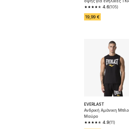
όψης για ενήλικες TK
Μαύρο/Λευκό
4.6
(105)
4.6 out of 5 stars from
19,99 €
EVERLAST
Ανδρική Αμάνικη Μπλο
Μαύρο
4.9
(11)
4.9 out of 5 stars from