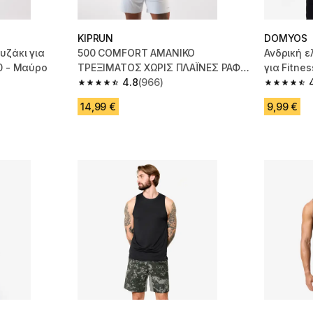
KIPRUN
DOMYOS
υζάκι για
500 COMFORT ΑΜΑΝΙΚΟ
Ανδρική ε
00 - Μαύρο
ΤΡΕΞΙΜΑΤΟΣ ΧΩΡΙΣ ΠΛΑΪΝΕΣ ΡΑΦΕΣ
για Fitne
- SLATE BLUE
4.8
(966)
m 622 reviews
4.8 out of 5 stars from 966 reviews
4.7 out of
14,99 €
9,99 €