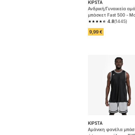
KIPSTA
Ανδρική/Γυναικεία αμ
μπάσκετ Fast 500 - Μ
4.8
(1445)
4.8 out of 5 stars fro
9,99 €
KIPSTA
Αμάνικη φανέλα μπάσ