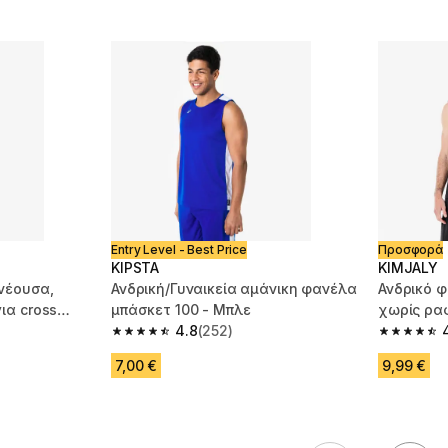
Entry Level - Best Price
Προσφορά
KIPSTA
KIMJALY
πνέουσα,
Ανδρική/Γυναικεία αμάνικη φανέλα
Ανδρικό φ
ια cross
μπάσκετ 100 - Μπλε
χωρίς ρα
4.8
(252)
m 103 reviews
4.8 out of 5 stars from 252 reviews
4.7 out of
7,00 €
9,99 €