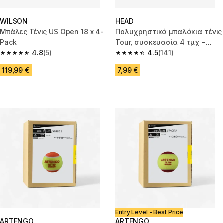
WILSON
HEAD
Μπάλες Τένις US Open 18 x 4-
Πολυχρηστικά μπαλάκια τένις
Pack
Tour, συσκευασία 4 τμχ -
4.8
(5)
Κίτρινο
4.5
(141)
4.8 out of 5 stars from 5 reviews
4.5 out of 5 stars from 141 revi
119,99 €
7,99 €
Entry Level - Best Price
ARTENGO
ARTENGO