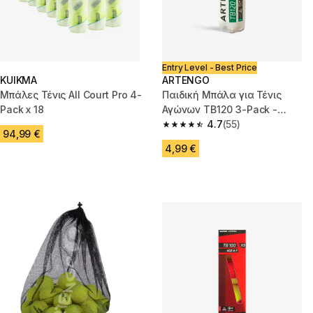
Entry Level - Best Price
KUIKMA
ARTENGO
Μπάλες Τένις All Court Pro 4-
Παιδική Μπάλα για Τένις
Pack x 18
Αγώνων TB120 3-Pack -
Κίτρινες
4.7
(55)
4.7 out of 5 stars from 55 revi
94,99 €
4,99 €