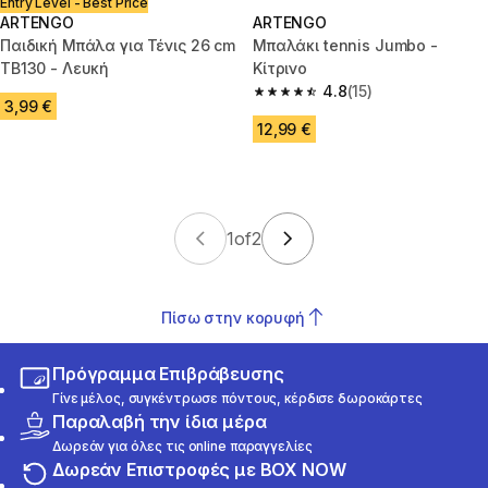
Entry Level - Best Price
ARTENGO
ARTENGO
Παιδική Μπάλα για Τένις 26 cm
Μπαλάκι tennis Jumbo -
TB130 - Λευκή
Κίτρινο
4.8
(15)
4.8 out of 5 stars from 15 revie
3,99 €
12,99 €
1
of
2
Πίσω στην κορυφή
Πρόγραμμα Επιβράβευσης
Γίνε μέλος, συγκέντρωσε πόντους, κέρδισε δωροκάρτες
Παραλαβή την ίδια μέρα
Δωρεάν για όλες τις online παραγγελίες
Δωρεάν Επιστροφές με BOX NOW