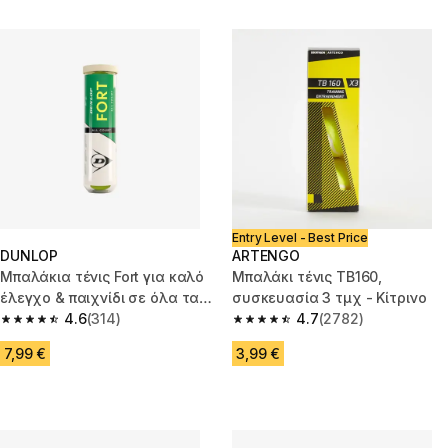
Entry Level - Best Price
DUNLOP
ARTENGO
Μπαλάκια τένις Fort για καλό
Μπαλάκι τένις TB160,
έλεγχο & παιχνίδι σε όλα τα
συσκευασία 3 τμχ - Κίτρινο
γήπεδα, 4 τμχ - Κίτρινο
4.6
(314)
4.7
(2782)
4.6 out of 5 stars from 314 reviews
4.7 out of 5 stars from 2782 re
7,99 €
3,99 €