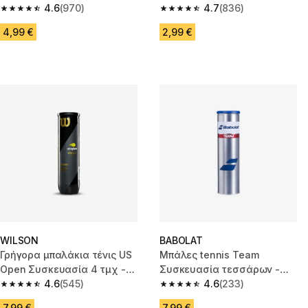
Κίτρινο
4.6
(970)
Ροζ
4.7
(836)
4.6 out of 5 stars from 970 reviews
4.7 out of 5 stars from 836 rev
4,99 €
2,99 €
WILSON
BABOLAT
Γρήγορα μπαλάκια τένις US
Μπάλες tennis Team
Open Συσκευασία 4 τμχ -
Συσκευασία τεσσάρων -
Κίτρινο
4.6
(545)
Κίτρινες
4.6
(233)
4.6 out of 5 stars from 545 reviews
4.6 out of 5 stars from 233 rev
7,99 €
7,99 €