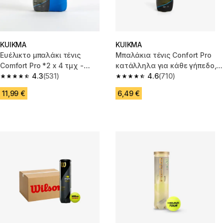
KUIKMA
KUIKMA
Ευέλικτο μπαλάκι τένις
Μπαλάκια τένις Confort Pro
Comfort Pro *2 x 4 τμχ -
κατάλληλα για κάθε γήπεδο,
Κίτρινο
4.3
(531)
συσκευασία 4 τμχ - Κίτρινο
4.6
(710)
4.3 out of 5 stars from 531 reviews
4.6 out of 5 stars from 710 rev
11,99 €
6,49 €