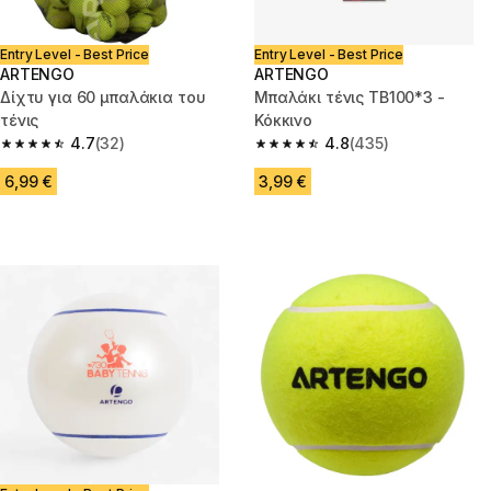
Entry Level - Best Price
Entry Level - Best Price
ARTENGO
ARTENGO
Δίχτυ για 60 μπαλάκια του
Μπαλάκι τένις TB100*3 -
τένις
Κόκκινο
4.7
(32)
4.8
(435)
4.7 out of 5 stars from 32 reviews
4.8 out of 5 stars from 435 rev
6,99 €
3,99 €