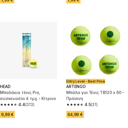
Entry Level - Best Price
HEAD
ARTENGO
Μπαλάκια τένις Pro,
Μπάλα για Τένις TB120 x 60 -
συσκευασία 4 τμχ - Κίτρινο
Πράσινη
4.4
(313)
4.5
(31)
4.4 out of 5 stars from 313 reviews
4.5 out of 5 stars from 31 revie
6,99 €
64,99 €