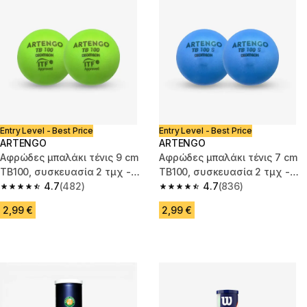
Entry Level - Best Price
Entry Level - Best Price
ARTENGO
ARTENGO
Αφρώδες μπαλάκι τένις 9 cm
Αφρώδες μπαλάκι τένις 7 cm
TB100, συσκευασία 2 τμχ -
TB100, συσκευασία 2 τμχ -
Πράσινο
4.7
(482)
Μπλε
4.7
(836)
4.7 out of 5 stars from 482 reviews
4.7 out of 5 stars from 836 rev
2,99 €
2,99 €