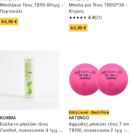
Μπαλάκια Τένις TB110 60τμχ -
Μπάλα για Τένις TB100*36 -
Πορτοκαλί
Κίτρινη
4.9
(21)
4.9 out of 5 stars from 21 revie
64,99 €
44,99 €
Entry Level - Best Price
KUIKMA
ARTENGO
Ευέλικτο μπαλάκι τένις
Αφρώδες μπαλάκι τένις 7 cm
Comfort, συσκευασία 4 τμχ -
TB100, συσκευασία 2 τμχ -