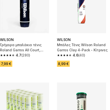
WILSON
WILSON
Γρήγορα μπαλάκια τένις
Μπάλες Τένις Wilson Roland
Roland Garros All Court,
Garros Clay 4-Pack - Κίτρινες
συσκευασία 4 τμχ - Κίτρινο
4.7
(280)
4.6
(40)
4.7 out of 5 stars from 280 reviews
4.6 out of 5 stars from 40 revi
7,99 €
8,99 €