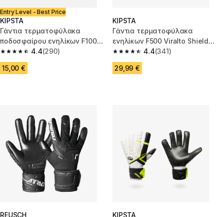
Entry Level - Best Price
KIPSTA
KIPSTA
Γάντια τερματοφύλακα
Γάντια τερματοφύλακα
ποδοσφαίρου ενηλίκων F100
ενηλίκων F500 Viralto Shielder
Superresist - Μαύρο/Γκρι
4.4
(290)
- Λευκό/Μπλε
4.4
(341)
4.4 out of 5 stars from 290 reviews
4.4 out of 5 stars from 341 rev
15,00 €
29,99 €
REUSCH
KIPSTA