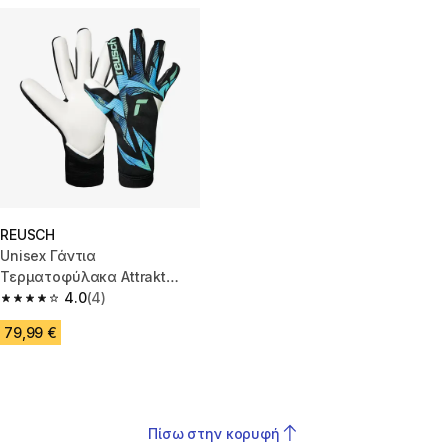
REUSCH
Unisex Γάντια
Τερματοφύλακα Attrakt
Re:Grip - Μαύρα/Πολύχρωμα
4.0
(4)
4.0 out of 5 stars from 4 reviews
79,99 €
Πίσω στην κορυφή