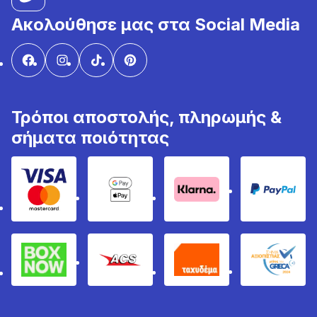
Ακολούθησε μας στα Social Media
Τρόποι αποστολής, πληρωμής &
σήματα ποιότητας
Visa & Mastercard
Google Pay & Apple Pay
Klarna
PayPal
Box Now
ACS
Ταχυδέμα
GRECA 