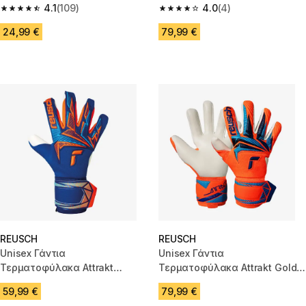
Μαύρο/Λευκό
4.1
(109)
Ποδοσφαίρου CLR Pro - Λευκά
4.0
(4)
4.1 out of 5 stars from 109 reviews
4.0 out of 5 stars from 4 revie
24,99 €
79,99 €
REUSCH
REUSCH
Unisex Γάντια
Unisex Γάντια
Τερματοφύλακα Attrakt
Τερματοφύλακα Attrakt Gold X
Freegel Advance - Μπλε/
- Πορτοκαλί/Λευκά
59,99 €
79,99 €
Λευκά