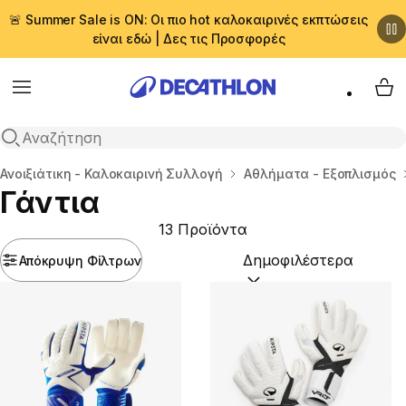
🚨 Summer Sale is ON: Οι πιο hot καλοκαιρινές εκπτώσεις
είναι εδώ | Δες τις Προσφορές
Menu
My 
Αναζήτηση
Αρχική σελίδα
Ανοιξιάτικη - Καλοκαιρινή Συλλογή
Αθλήματα - Εξοπλισμός
Γάντια
13 Προϊόντα
Απόκρυψη Φίλτρων
Ταξινόμηση κατά:
(option