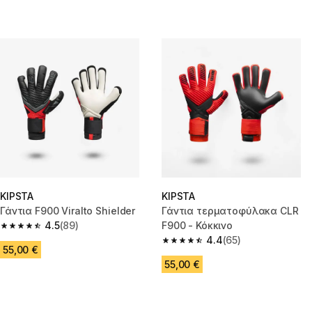
KIPSTA
KIPSTA
Γάντια F900 Viralto Shielder
Γάντια τερματοφύλακα CLR
4.5
(89)
F900 - Κόκκινο
4.5 out of 5 stars from 89 reviews
4.4
(65)
4.4 out of 5 stars from 65 revi
55,00 €
55,00 €