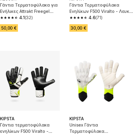
Γάντια Τερματοφύλακα για
Γάντια Τερματοφύλακα
Ενήλικες Attrakt Freegel
Ενηλίκων F500 Viralto - Λευκό/
Infinity 2
4.1
(32)
Μαύρο
4.6
(71)
4.1 out of 5 stars from 32 reviews
4.6 out of 5 stars from 71 revie
50,00 €
30,00 €
KIPSTA
KIPSTA
Γάντια τερματοφύλακα
Unisex Γάντια
ενηλίκων F500 Viralto -
Τερματοφύλακα