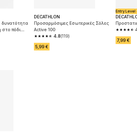
Entry Level 
DECATHLON
DECATHL
με δυνατότητα
Προσαρμόσιμες Εσωτερικές Σόλες
Προστατι
 στο πόδι
Active 100
4.5 out of
4.8
(119)
m 586 reviews
4.8 out of 5 stars from 119 reviews
7,99 €
5,99 €