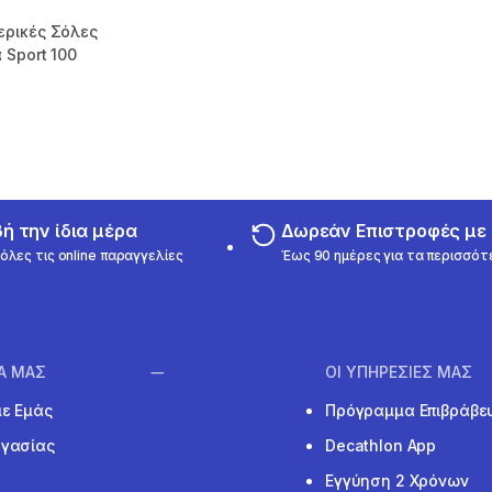
ρικές Σόλες
 Sport 100
m 190 reviews
 την ίδια μέρα
Δωρεάν Επιστροφές μ
όλες τις online παραγγελίες
Έως 90 ημέρες για τα περισσότ
ΙΑ ΜΑΣ
ΟΙ ΥΠΗΡΕΣΙΕΣ ΜΑΣ
με Εμάς
Πρόγραμμα Επιβράβε
ργασίας
Decathlon App
Εγγύηση 2 Χρόνων