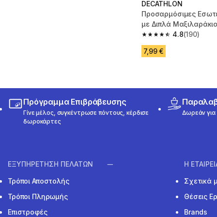
DECATHLON
Προσαρμόσιμες Εσωτε
με Διπλά Μαξιλαράκια
4.8
(190)
4.8 out of 5 stars fro
7,99 €
Πρόγραμμα Επιβράβευσης
Παραλαβή
Γίνε μέλος, συγκέντρωσε πόντους, κέρδισε
Δωρεάν για 
δωροκάρτες
ΕΞΥΠΗΡΕΤΗΣΗ ΠΕΛΑΤΩΝ
Η ΕΤΑΙΡΕ
Τρόποι Αποστολής
Σχετικά 
Τρόποι Πληρωμής
Θέσεις Ε
Επιστροφές
Brands