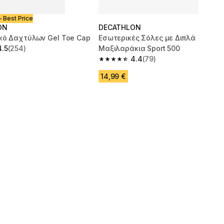
- Best Price
ON
DECATHLON
κό Δαχτύλων Gel Toe Cap
Εσωτερικές Σόλες με Διπλά
4.5
(254)
Μαξιλαράκια Sport 500
 5 stars from 254 reviews
4.4
(79)
4.4 out of 5 stars from 79 reviews
14,99 €