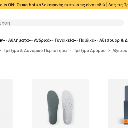
e is ON: Οι πιο hot καλοκαιρινές εκπτώσεις είναι εδώ | Δες τις
ση
🏕️
Αθλήματα
Ανδρικά
Γυναικεία
Παιδικά
Αξεσουάρ & 
Τρέξιμο & Δυναμικό Περπάτημα
Τρέξιμο Δρόμου
Αξεσου