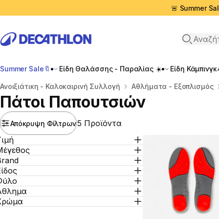
🚨 Summer Sal
Αναζήτη
Summer Sale🔖
Είδη Θαλάσσης - Παραλίας ☀️
Είδη Κάμπινγκ
Αρχική σελίδα
Ανοιξιάτικη - Καλοκαιρινή Συλλογή
Αθλήματα - Εξοπλισμός
Πάτοι Παπουτσιών
5 Προϊόντα
Απόκρυψη Φίλτρων
Τιμή
Μέγεθος
Brand
Είδος
Φύλο
Άθλημα
Χρώμα