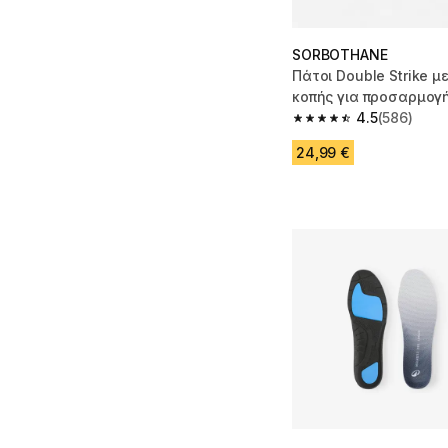
SORBOTHANE
Πάτοι Double Strike 
κοπής για προσαρμογή
σας
4.5
(586)
4.5 out of 5 stars fro
24,99 €