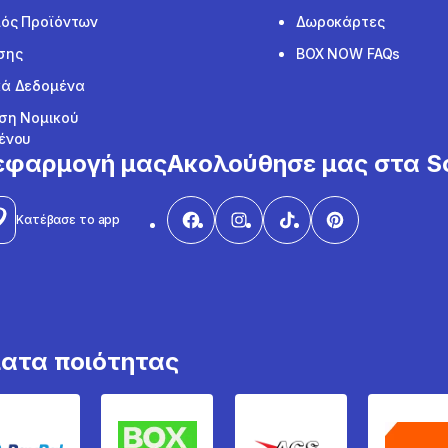
ός Προϊόντων
Δωροκάρτες
σης
BOX NOW FAQs
ά Δεδομένα
ση Νομικού
ένου
εφαρμογή μας
Ακολούθησε μας στα So
Κατέβασε το app
ματα ποιότητας