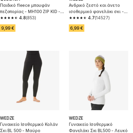
Παιδικό fleece μπουφάν
Ανδρικό ζεστό και άνετο
πεζοπορίας - MH100 ZIP KID -
ισοθερμικό φανελάκι σκι -
Ηλικίες 2-6 ετών
4.8
(853)
BL100 - Μαύρο
4.7
(14527)
4.8 out of 5 stars from 853 reviews
4.7 out of 5 stars from 14527 r
9,99 €
6,99 €
WEDZE
WEDZE
Γυναικείο Ισοθερμικό Κολάν
Γυναικείο Ισοθερμικό
Σκι BL 500 - Μαύρο
Φανελάκι Σκι BL500 - Λευκό