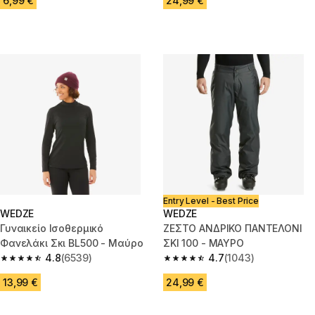
6,99 €
24,99 €
Entry Level - Best Price
WEDZE
WEDZE
Γυναικείο Ισοθερμικό
ΖΕΣΤΟ ΑΝΔΡΙΚΟ ΠΑΝΤΕΛΟΝΙ
Φανελάκι Σκι BL500 - Μαύρο
ΣΚΙ 100 - ΜΑΥΡΟ
4.8
(6539)
4.7
(1043)
4.8 out of 5 stars from 6539 reviews
4.7 out of 5 stars from 1043 re
13,99 €
24,99 €