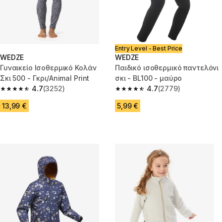
Entry Level - Best Price
WEDZE
WEDZE
Γυναικείο Ισοθερμικό Κολάν
Παιδικό ισοθερμικό παντελόνι
Σκι 500 - Γκρι/Animal Print
σκι - BL100 - μαύρο
4.7
(3252)
4.7
(2779)
4.7 out of 5 stars from 3252 reviews
4.7 out of 5 stars from 2779 re
13,99 €
5,99 €