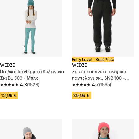
Entry Level - Best Price
WEDZE
WEDZE
Παιδικό Ισοθερμικό Κολάν για
Ζεστό και άνετο ανδρικό
Σκι BL 500 - Μπλε
παντελόνι σκι, SNB 100 -
4.8
(1528)
μαύρο
4.7
(1565)
4.8 out of 5 stars from 1528 reviews
4.7 out of 5 stars from 1565 re
12,99 €
39,99 €