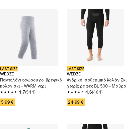
LAST SIZE
LAST SIZE
WEDZE
WEDZE
Παντελόνι εσώρουχο, βρεφικό
Ανδρικό Ισοθερμικό Κολάν Σκι
κολάν σκι - WARM γκρι
χωρίς ραφές BL 500 – Μαύρο
4.7
(544)
4.6
(484)
4.7 out of 5 stars from 544 reviews
4.6 out of 5 stars from 484 rev
5,99 €
24,99 €