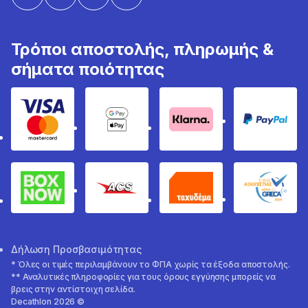
Τρόποι αποστολής, πληρωμής &
σήματα ποιότητας
Visa & Mastercard
Google Pay & Apple Pay
Klarna
PayPal
Box Now
ACS
Ταχυδέμα
GRECA 
Δήλωση Προσβασιμότητας
* Όλες οι τιμές περιλαμβάνουν το ΦΠΑ χωρίς τα έξοδα αποστολής.
** Αναλυτικές πληροφορίες για τους όρους εγγύησης μπορείς να
βρεις στην αντίστοιχη σελίδα.
Decathlon 2026 ©