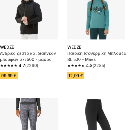
WEDZE
WEDZE
Ανδρικό ζεστό και διαπνέον
Παιδική Ισοθερμική Μπλούζα
μπουφάν σκι 500 - μαύρο
BL 500 - Μπλε
4.7
(2280)
4.8
(2285)
4.7 out of 5 stars from 2280 reviews
4.8 out of 5 stars from 2285 re
99,99 €
12,99 €