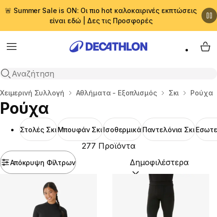
🚨 Summer Sale is ON: Οι πιο hot καλοκαιρινές εκπτώσεις
είναι εδώ | Δες τις Προσφορές
Menu
My 
Αναζήτηση
Αρχική σελίδα
Χειμερινή Συλλογή
Αθλήματα - Εξοπλισμός
Σκι
Ρούχα
Ρούχα
Στολές Σκι
Μπουφάν Σκι
Ισοθερμικά
Παντελόνια Σκι
Εσωτε
277 Προϊόντα
Απόκρυψη Φίλτρων
Ταξινόμηση κατά:
(option