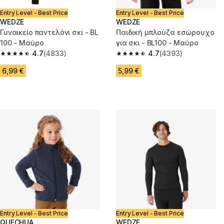
Entry Level - Best Price
Entry Level - Best Price
WEDZE
WEDZE
Γυναικείο παντελόνι σκι - BL
Παιδική μπλούζα εσώρουχο
100 - Μαύρο
για σκι - BL100 - Μαύρο
4.7
(4833)
4.7
(4393)
4.7 out of 5 stars from 4833 reviews
4.7 out of 5 stars from 4393 r
6,99 €
5,99 €
Entry Level - Best Price
Entry Level - Best Price
QUECHUA
WEDZE