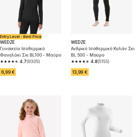
Entry Level - Best Price
WEDZE
WEDZE
Γυναικείο Ισοθερμικό
Ανδρικό Ισοθερμικό Κολάν Σκι
Φανελάκι Σκι BL100 - Μαύρο
BL 500 - Μαύρο
4.7
(9305)
4.8
(5155)
4.7 out of 5 stars from 9305 reviews
4.8 out of 5 stars from 5155 re
6,99 €
13,99 €