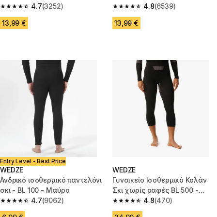
4.7
(3252)
4.8
(6539)
4.7 out of 5 stars from 3252 reviews
4.8 out of 5 stars from 6539 re
13,99 €
13,99 €
Entry Level - Best Price
WEDZE
WEDZE
Ανδρικό ισοθερμικό παντελόνι
Γυναικείο Ισοθερμικό Κολάν
σκι - BL 100 - Μαύρο
Σκι χωρίς ραφές BL 500 -
4.7
(9062)
Μαύρο
4.8
(470)
4.7 out of 5 stars from 9062 reviews
4.8 out of 5 stars from 470 rev