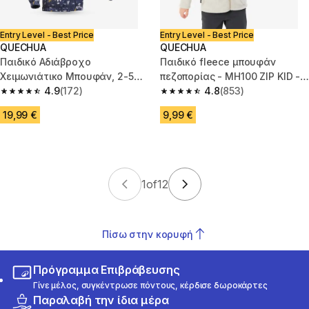
Entry Level - Best Price
Entry Level - Best Price
QUECHUA
QUECHUA
Παιδικό Αδιάβροχο
Παιδικό fleece μπουφάν
Χειμωνιάτικο Μπουφάν, 2-5
πεζοπορίας - MH100 ZIP KID -
ετών, 100 - Μπλε
4.9
(172)
Ηλικίες 2-6 ετών
4.8
(853)
4.9 out of 5 stars from 172 reviews
4.8 out of 5 stars from 853 rev
19,99 €
9,99 €
1
of
12
Πίσω στην κορυφή
Πρόγραμμα Επιβράβευσης
Γίνε μέλος, συγκέντρωσε πόντους, κέρδισε δωροκάρτες
Παραλαβή την ίδια μέρα