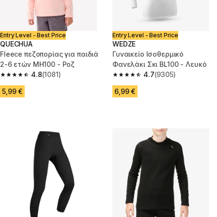
Entry Level - Best Price
Entry Level - Best Price
QUECHUA
WEDZE
Fleece πεζοπορίας για παιδιά
Γυναικείο Ισοθερμικό
2-6 ετών MH100 - Ροζ
Φανελάκι Σκι BL100 - Λευκό
4.8
(1081)
4.7
(9305)
4.8 out of 5 stars from 1081 reviews
4.7 out of 5 stars from 9305 re
5,99 €
6,99 €