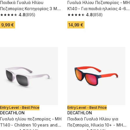
Παιδικά Γυαλιά Ηλίου
Γυαλιά Ηλίου Πεζοπορίας - MH
Πεζοπορίας Κατηγορίας 3 MH
K140 - Για παιδιά ηλικίας 4-6
B140 - Ηλικίες 2-4 ετών - Χακί
4.8
(895)
ετών - κατηγορίας 4 ροζ μπλε
4.8
(858)
4.8 out of 5 stars from 895 reviews
4.8 out of 5 stars from 858 rev
9,99 €
14,99 €
Entry Level - Best Price
Entry Level - Best Price
DECATHLON
DECATHLON
Γυαλιά ηλίου πεζοπορίας - MH
Παιδικά Γυαλιά Ηλίου για
T140 - Children 10 years and
Πεζοπορία, Ηλικία 10+ - MH