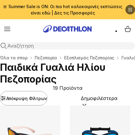
🚨 Summer Sale is ON: Οι πιο hot καλοκαιρινές εκπτώσεις
είναι εδώ | Δες τις Προσφορές
Menu
My 
Αναζήτηση
Αρχική σελίδα
Όλα τα σπορ
Πεζοπορία
Εξοπλισμός Πεζοπορίας
Γυαλι
Παιδικά Γυαλιά Ηλίου
Πεζοπορίας
19 Προϊόντα
Απόκρυψη Φίλτρων
Ταξινόμηση κατά:
(option