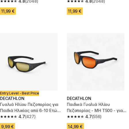
older - Category 3 ροζ
4.8
(2048)
T140 - Κατηγορία 3
4.8
(2048)
4.8 out of 5 stars from 2048 reviews
4.8 out of 5 stars from 2048 r
11,99 €
11,99 €
Entry Level - Best Price
DECATHLON
DECATHLON
Γυαλιά Ηλίου Πεζοπορίας για
Παιδικά Γυαλιά Ηλίου
Παιδιά Ηλικίας από 6-10 Ετών
Πεζοπορίας - MH T500 - για
MH T100 Κατηγορίας 3
4.7
(427)
ηλικίες από 6-10 - Κατηγορίας
4.7
(556)
4.7 out of 5 stars from 427 reviews
4.7 out of 5 stars from 556 rev
4
9,99 €
14,99 €