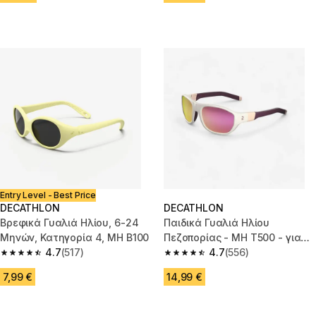
Entry Level - Best Price
DECATHLON
DECATHLON
Βρεφικά Γυαλιά Ηλίου, 6-24
Παιδικά Γυαλιά Ηλίου
Μηνών, Κατηγορία 4, MH B100
Πεζοπορίας - MH T500 - για
4.7
(517)
ηλικίες από 6-10 - Κατηγορίας
4.7
(556)
4.7 out of 5 stars from 517 reviews
4.7 out of 5 stars from 556 rev
4
7,99 €
14,99 €