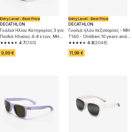
Entry Level - Best Price
Entry Level - Best Price
DECATHLON
DECATHLON
Γυαλιά Ηλίου Κατηγορίας 3 για
Γυαλιά ηλόυ πεζοπορίας - MH
Παιδιά Ηλικίας 4–8 ετών, MH
T140 - Children 10 years and
K140
4.7
(740)
4.8
older - Κατ. 3 - μπλε
(2048)
4.7 out of 5 stars from 740 reviews
4.8 out of 5 stars from 2048 r
9,99 €
11,99 €