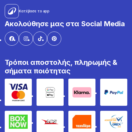
Κατέβασε το app
Ακολούθησε μας στα Social Media
Τρόποι αποστολής, πληρωμής &
σήματα ποιότητας
Visa & Mastercard
Google Pay & Apple Pay
Klarna
PayPal
Box Now
ACS
Ταχυδέμα
GRECA 