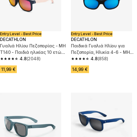
Entry Level - Best Price
Entry Level - Best Price
DECATHLON
DECATHLON
Γυαλιά Ηλίου Πεζοπορίας - MH
Παιδικά Γυαλιά Ηλίου για
T140 - Παιδιά ηλικίας 10 ετών
Πεζοπορία, Ηλικία 4-6 - MH
- Κατηγορίας 3 μπλε
4.8
(2048)
K500 - Κατηγορία 4
4.8
(858)
4.8 out of 5 stars from 2048 reviews
4.8 out of 5 stars from 858 rev
11,99 €
14,99 €