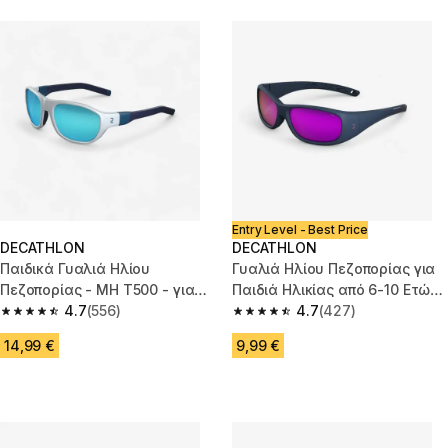
Entry Level - Best Price
DECATHLON
DECATHLON
Παιδικά Γυαλιά Ηλίου
Γυαλιά Ηλίου Πεζοπορίας για
Πεζοπορίας - MH T500 - για
Παιδιά Ηλικίας από 6-10 Ετών
ηλικίες από 6-10 - Κατηγορίας
4.7
(556)
MH T100 Κατηγορίας 3
4.7
(427)
4.7 out of 5 stars from 556 reviews
4.7 out of 5 stars from 427 rev
4
14,99 €
9,99 €