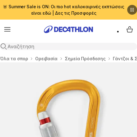
🚨 Summer Sale is ON: Οι πιο hot καλοκαιρινές εκπτώσεις
είναι εδώ | Δες τις Προσφορές
Menu
My 
Αναζήτηση
Αρχική σελίδα
Όλα τα σπορ
Ορειβασία
Σημεία Πρόσδεσης
Γάντζοι & 