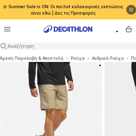
🚨 Summer Sale is ON: Οι πιο hot καλοκαιρινές εκπτώσεις
είναι εδώ | Δες τις Προσφορές
Menu
My 
Αναζήτηση
Αρχική σελίδα
Άμεση Παραλαβή & Αποστολή
Ρούχα
Ανδρικά Ρούχα
Π