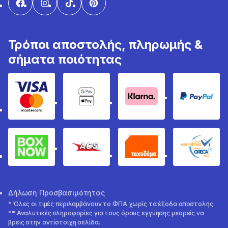
Τρόποι αποστολής, πληρωμής &
σήματα ποιότητας
Visa & Mastercard
Google Pay & Apple Pay
Klarna
PayPal
Box Now
ACS
Ταχυδέμα
GRECA 
Δήλωση Προσβασιμότητας
* Όλες οι τιμές περιλαμβάνουν το ΦΠΑ χωρίς τα έξοδα αποστολής.
** Αναλυτικές πληροφορίες για τους όρους εγγύησης μπορείς να
βρεις στην αντίστοιχη σελίδα.