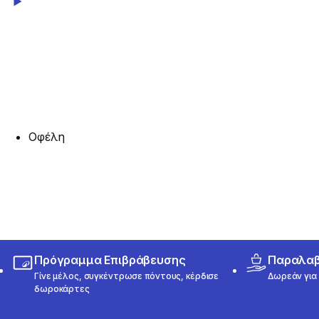
Play Video
Οφέλη
Πρόγραμμα Επιβράβευσης
Παραλαβή
Γίνε μέλος, συγκέντρωσε πόντους, κέρδισε
Δωρεάν για 
δωροκάρτες