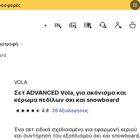
 Προσφορές
EN
Αλλαγή γλώσσας: English (English)
Καταστήματα Decathlon
Πρόγραμμα Επιβράβευσ
Εξυπηρέτηση Πε
Ο λογαρι
My 
Διατροφή
ard
VOLA
Σετ ADVANCED Vola, για ακόνισμα και
κέρωμα πεδίλων σκι και snowboard
4.8
26 Αξιολογήσεις
4.8 out of 5 stars from 26 reviews
Ένα σετ ειδικά σχεδιασμένο για εφαρμογή κεριού
και συντήρηση του εξοπλισμού σκι και snowboard.