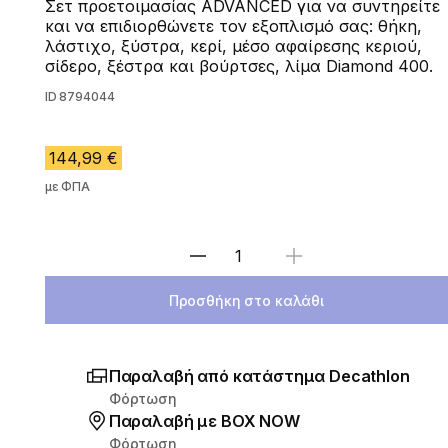
Σετ προετοιμασίας ADVANCED για να συντηρείτε
και να επιδιορθώνετε τον εξοπλισμό σας: θήκη,
λάστιχο, ξύστρα, κερί, μέσο αφαίρεσης κεριού,
σίδερο, ξέστρα και βούρτσες, λίμα Diamond 400.
ID
8794044
144,99 €
με ΦΠΑ
Επιλέξτε ποσότητα
Προσθήκη στο καλάθι
Παραλαβή από κατάστημα Decathlon
Φόρτωση
Παραλαβή με ΒΟΧ ΝΟW
Φόρτωση