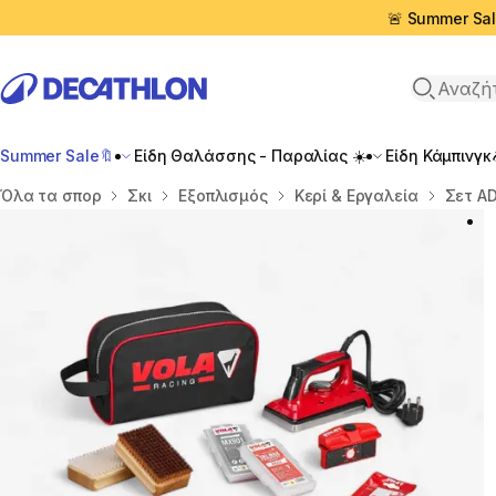
🚨 Summer Sal
Αναζήτη
Summer Sale🔖
Είδη Θαλάσσης - Παραλίας ☀️
Είδη Κάμπινγκ
Αρχική σελίδα
Όλα τα σπορ
Σκι
Εξοπλισμός
Κερί & Εργαλεία
Σετ AD