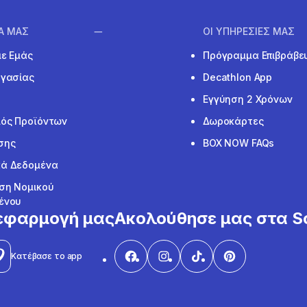
ΙΑ ΜΑΣ
ΟΙ ΥΠΗΡΕΣΙΕΣ ΜΑΣ
με Εμάς
Πρόγραμμα Επιβράβε
ργασίας
Decathlon App
Εγγύηση 2 Χρόνων
ός Προϊόντων
Δωροκάρτες
σης
BOX NOW FAQs
ά Δεδομένα
ση Νομικού
ένου
εφαρμογή μας
Ακολούθησε μας στα So
Κατέβασε το app