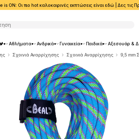
e is ON: Οι πιο hot καλοκαιρινές εκπτώσεις είναι εδώ | Δες τις
ση
🏕️
Αθλήματα
Ανδρικά
Γυναικεία
Παιδικά
Αξεσουάρ & 
σης
Σχοινιά Αναρρίχησης
Σχοινιά Αναρρίχησης
9,5 mm Σ