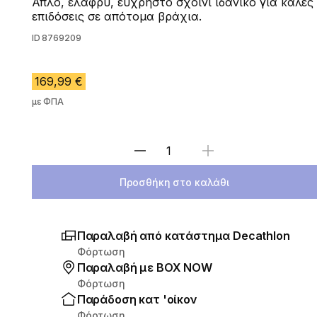
Απλό, ελαφρύ, εύχρηστο σχοινί ιδανικό για καλές
επιδόσεις σε απότομα βράχια.
ID
8769209
169,99 €
με ΦΠΑ
Επιλέξτε ποσότητα
Προσθήκη στο καλάθι
Παραλαβή από κατάστημα Decathlon
Φόρτωση
Παραλαβή με ΒΟΧ ΝΟW
Φόρτωση
Παράδοση κατ 'οίκον
Φόρτωση