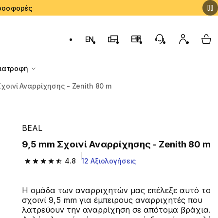
 Προσφορές
EN
Αλλαγή γλώσσας: English (English)
Καταστήματα Decathlon
Πρόγραμμα Επιβράβευσ
Εξυπηρέτηση Πε
Ο λογαρι
My 
Διατροφή
χοινί Αναρρίχησης - Zenith 80 m
BEAL
9,5 mm Σχοινί Αναρρίχησης - Zenith 80 m
4.8
12 Αξιολογήσεις
4.8 out of 5 stars from 12 reviews
Η ομάδα των αναρριχητών μας επέλεξε αυτό το
σχοινί 9,5 mm για έμπειρους αναρριχητές που
λατρεύουν την αναρρίχηση σε απότομα βράχια.