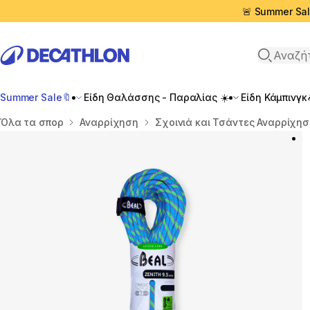
🚨 Summer Sal
Αναζήτη
Summer Sale🔖
Είδη Θαλάσσης - Παραλίας ☀️
Είδη Κάμπινγκ
Αρχική σελίδα
Όλα τα σπορ
Αναρρίχηση
Σχοινιά και Τσάντες Αναρρίχη