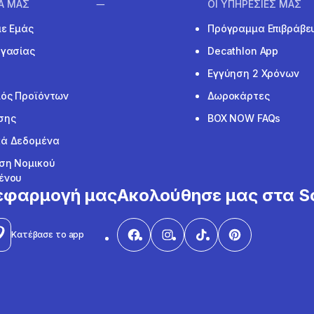
ΙΑ ΜΑΣ
ΟΙ ΥΠΗΡΕΣΙΕΣ ΜΑΣ
με Εμάς
Πρόγραμμα Επιβράβε
ργασίας
Decathlon App
Εγγύηση 2 Χρόνων
ός Προϊόντων
Δωροκάρτες
σης
BOX NOW FAQs
ά Δεδομένα
ση Νομικού
ένου
εφαρμογή μας
Ακολούθησε μας στα So
Κατέβασε το app