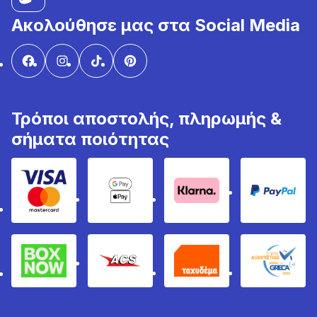
Ακολούθησε μας στα Social Media
Τρόποι αποστολής, πληρωμής &
σήματα ποιότητας
Visa & Mastercard
Google Pay & Apple Pay
Klarna
PayPal
Box Now
ACS
Ταχυδέμα
GRECA 