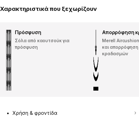
Χαρακτηριστικά που ξεχωρίζουν
Πρόσφυση
Απορρόφηση 
Σόλα από καουτσούκ για
Merell Aircushio
πρόσφυση
και απορρόφηση
κραδασμών
Χρήση & φροντίδα