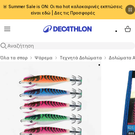
🚨 Summer Sale is ON: Οι πιο hot καλοκαιρινές εκπτώσεις
είναι εδώ | Δες τις Προσφορές
Menu
My 
Αναζήτηση
Αρχική σελίδα
Όλα τα σπορ
Ψάρεμα
Τεχνητά Δολώματα
Δολώματα Α