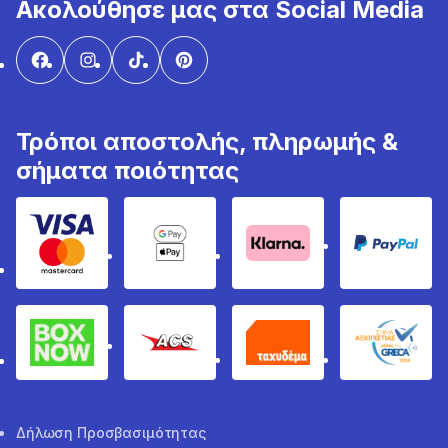
Ακολούθησε μας στα Social Media
Τρόποι αποστολής, πληρωμής &
σήματα ποιότητας
Visa & Mastercard
Google Pay & Apple Pay
Klarna
PayPal
Box Now
ACS
Ταχυδέμα
GRECA 
Δήλωση Προσβασιμότητας