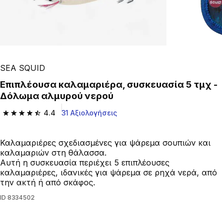
SEA SQUID
Επιπλέουσα καλαμαριέρα, συσκευασία 5 τμχ -
Δόλωμα αλμυρού νερού
4.4
31 Αξιολογήσεις
4.4 out of 5 stars from 31 reviews
Καλαμαριέρες σχεδιασμένες για ψάρεμα σουπιών και
καλαμαριών στη θάλασσα.
Αυτή η συσκευασία περιέχει 5 επιπλέουσες
καλαμαριέρες, ιδανικές για ψάρεμα σε ρηχά νερά, από
την ακτή ή από σκάφος.
ID
8334502