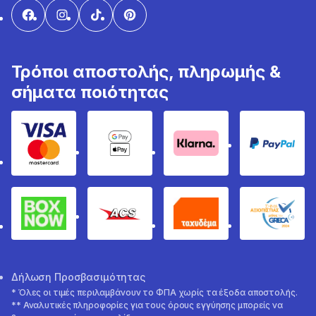
Τρόποι αποστολής, πληρωμής &
σήματα ποιότητας
Visa & Mastercard
Google Pay & Apple Pay
Klarna
PayPal
Box Now
ACS
Ταχυδέμα
GRECA 
Δήλωση Προσβασιμότητας
* Όλες οι τιμές περιλαμβάνουν το ΦΠΑ χωρίς τα έξοδα αποστολής.
** Αναλυτικές πληροφορίες για τους όρους εγγύησης μπορείς να