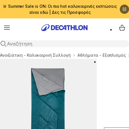
🚨 Summer Sale is ON: Οι πιο hot καλοκαιρινές εκπτώσεις
είναι εδώ | Δες τις Προσφορές
Menu
My 
Αναζήτηση
Αρχική σελίδα
Ανοιξιάτικη - Καλοκαιρινή Συλλογή
Αθλήματα - Εξοπλισμός