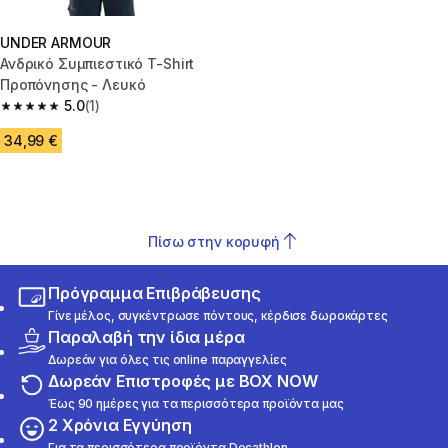
UNDER ARMOUR
Ανδρικό Συμπιεστικό T-Shirt
Προπόνησης - Λευκό
5.0
(1)
5.0 out of 5 stars from 1 reviews
34,99 €
Πίσω στην κορυφή
Πρόγραμμα Επιβράβευσης
Γίνε μέλος, συγκέντρωσε πόντους, κέρδισε δωροκάρτες
Παραλαβή την ίδια μέρα
Δωρεάν για όλες τις online παραγγελίες
Δωρεάν Επιστροφές με BOX NOW
Έως 90 ημέρες για τα περισσότερα προϊόντα μας
2 Χρόνια Εγγύηση
Για τα περισσότερα προϊόντα Decathlon