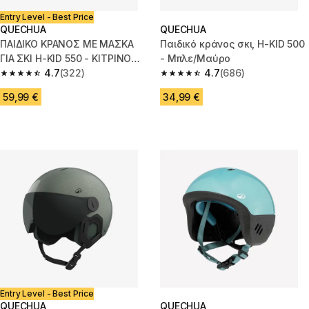
Entry Level - Best Price
QUECHUA
QUECHUA
ΠΑΙΔΙΚΟ ΚΡΑΝΟΣ ΜΕ ΜΑΣΚΑ
Παιδικό κράνος σκι, H-KID 500
ΓΙΑ ΣΚΙ H-KID 550 - ΚΙΤΡΙΝΟ
- Μπλε/Μαύρο
ΡΙΓΕ
4.7
(322)
4.7
(686)
4.7 out of 5 stars from 322 reviews
4.7 out of 5 stars from 686 rev
59,99 €
34,99 €
Entry Level - Best Price
QUECHUA
QUECHUA