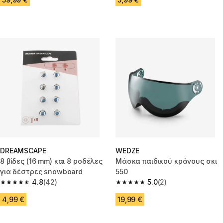
DREAMSCAPE
WEDZE
8 βίδες (16 mm) και 8 ροδέλες
Μάσκα παιδικού κράνους σκι
για δέστρες snowboard
550
4.8
(42)
5.0
(2)
4.8 out of 5 stars from 42 reviews
5.0 out of 5 stars from 2 review
4,99 €
19,99 €