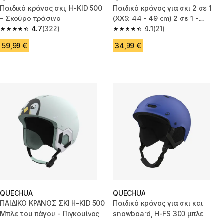
Παιδικό κράνος σκι, H-KID 500
Παιδικό κράνος για σκι 2 σε 1
- Σκούρο πράσινο
(XXS: 44 - 49 cm) 2 σε 1 -
4.7
(322)
Τιρκουάζ
4.1
(21)
4.7 out of 5 stars from 322 reviews
4.1 out of 5 stars from 21 revie
59,99 €
34,99 €
QUECHUA
QUECHUA
ΠΑΙΔΙΚΟ ΚΡΑΝΟΣ ΣΚΙ H-KID 500
Παιδικό κράνος για σκι και
Μπλε του πάγου - Πιγκουίνος
snowboard, H-FS 300 μπλε