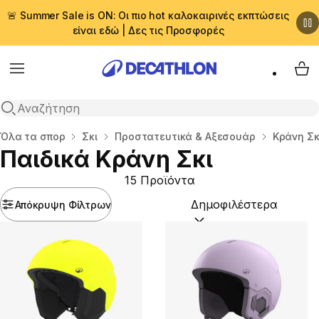
🚨 Summer Sale is ON: Οι πιο hot καλοκαιρινές εκπτώσεις
είναι εδώ | Δες τις Προσφορές
Menu
My 
Αναζήτηση
Αρχική σελίδα
Όλα τα σπορ
Σκι
Προστατευτικά & Αξεσουάρ
Κράνη Σκ
Παιδικά Κράνη Σκι
15 Προϊόντα
Απόκρυψη Φίλτρων
Ταξινόμηση κατά:
(option