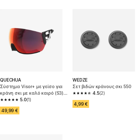
QUECHUA
WEDZE
Σύστημα Visor+ με γείσο για
Σετ βιδών κράνους σκι 550
κράνη σκι με καλό καιρό (S3)
4.5
(2)
4.5 out of 5 stars from 2 review
HD, 900 Volcano
5.0
(1)
5.0 out of 5 stars from 1 reviews
4,99 €
49,99 €