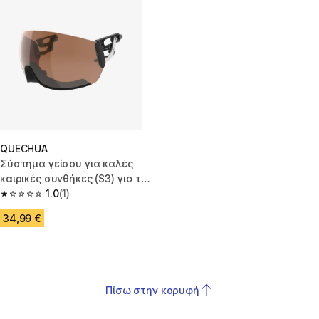
QUECHUA
Σύστημα γείσου για καλές
καιρικές συνθήκες (S3) για το
κράνος Visor+ για σκι
1.0
(1)
1.0 out of 5 stars from 1 reviews
34,99 €
Πίσω στην κορυφή