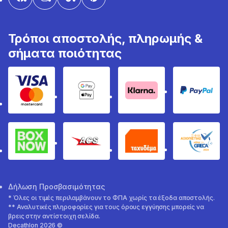
Τρόποι αποστολής, πληρωμής &
σήματα ποιότητας
Visa & Mastercard
Google Pay & Apple Pay
Klarna
PayPal
Box Now
ACS
Ταχυδέμα
GRECA 
Δήλωση Προσβασιμότητας
* Όλες οι τιμές περιλαμβάνουν το ΦΠΑ χωρίς τα έξοδα αποστολής.
** Αναλυτικές πληροφορίες για τους όρους εγγύησης μπορείς να
βρεις στην αντίστοιχη σελίδα.
Decathlon 2026 ©