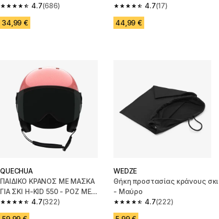
4.7
(686)
4.7
(17)
4.7 out of 5 stars from 686 reviews
4.7 out of 5 stars from 17 revie
34,99 €
44,99 €
QUECHUA
WEDZE
ΠΑΙΔΙΚΟ ΚΡΑΝΟΣ ΜΕ ΜΑΣΚΑ
Θήκη προστασίας κράνους σκι
ΓΙΑ ΣΚΙ H-KID 550 - ΡΟΖ ΜΕ
- Μαύρο
ΓΚΛΙΤΕΡ
4.7
(322)
4.7
(222)
4.7 out of 5 stars from 322 reviews
4.7 out of 5 stars from 222 rev
59,99 €
5,99 €