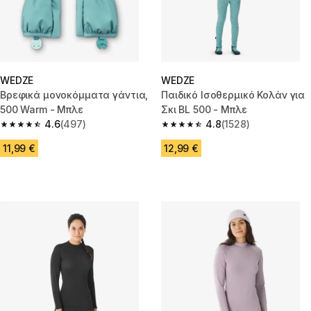
WEDZE
WEDZE
Βρεφικά μονοκόμματα γάντια,
Παιδικό Ισοθερμικό Κολάν για
500 Warm - Μπλε
Σκι BL 500 - Μπλε
4.6
(497)
4.8
(1528)
4.6 out of 5 stars from 497 reviews
4.8 out of 5 stars from 1528 re
11,99 €
12,99 €