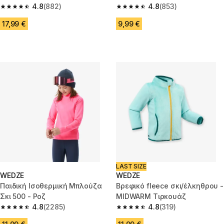
Μπεζ
4.8
(882)
Ηλικίες 2-6 ετών
4.8
(853)
4.8 out of 5 stars from 882 reviews
4.8 out of 5 stars from 853 rev
17,99 €
9,99 €
LAST SIZE
WEDZE
WEDZE
Παιδική Ισοθερμική Μπλούζα
Βρεφικό fleece σκι/έλκηθρου -
Σκι 500 - Ροζ
MIDWARM Τιρκουάζ
4.8
(2285)
4.8
(319)
4.8 out of 5 stars from 2285 reviews
4.8 out of 5 stars from 319 rev