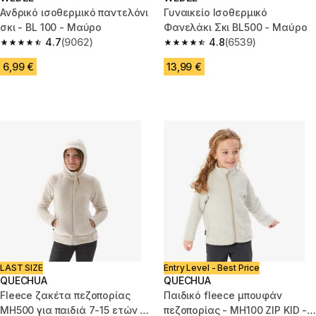
Ανδρικό ισοθερμικό παντελόνι
Γυναικείο Ισοθερμικό
σκι - BL 100 - Μαύρο
Φανελάκι Σκι BL500 - Μαύρο
4.7
(9062)
4.8
(6539)
4.7 out of 5 stars from 9062 reviews
4.8 out of 5 stars from 6539 re
6,99 €
13,99 €
LAST SIZE
Entry Level - Best Price
QUECHUA
QUECHUA
Fleece ζακέτα πεζοπορίας
Παιδικό fleece μπουφάν
ΜΗ500 για παιδιά 7-15 ετών -
πεζοπορίας - MH100 ZIP KID -