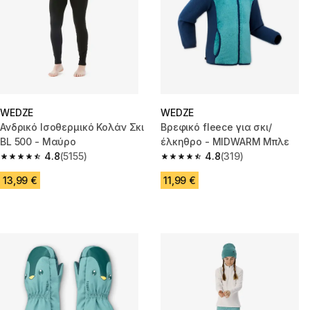
WEDZE
WEDZE
Ανδρικό Ισοθερμικό Κολάν Σκι
Βρεφικό fleece για σκι/
BL 500 - Μαύρο
έλκηθρο - MIDWARM Μπλε
4.8
(5155)
4.8
(319)
4.8 out of 5 stars from 5155 reviews
4.8 out of 5 stars from 319 rev
13,99 €
11,99 €