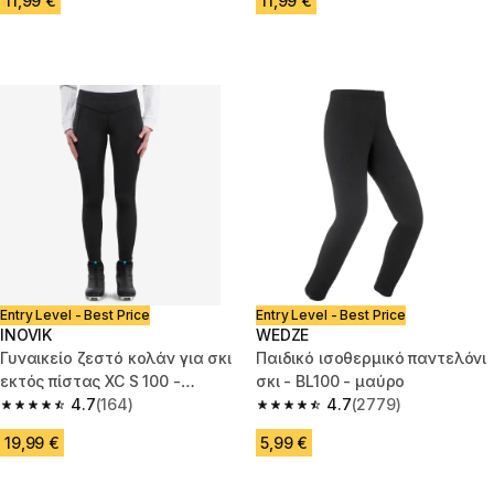
11,99 €
11,99 €
Entry Level - Best Price
Entry Level - Best Price
INOVIK
WEDZE
Γυναικείο ζεστό κολάν για σκι
Παιδικό ισοθερμικό παντελόνι
εκτός πίστας XC S 100 -
σκι - BL100 - μαύρο
Μαύρο
4.7
(164)
4.7
(2779)
4.7 out of 5 stars from 164 reviews
4.7 out of 5 stars from 2779 re
19,99 €
5,99 €