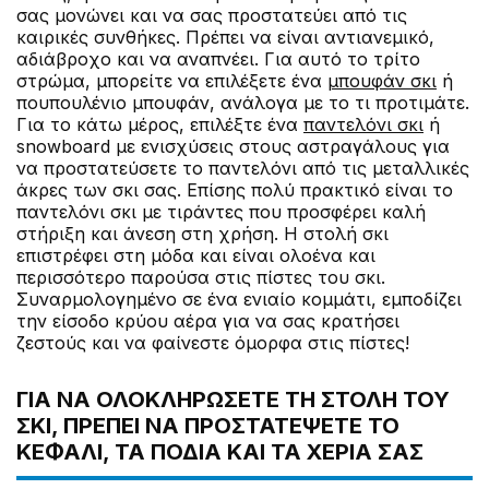
σας μονώνει και να σας προστατεύει από τις
καιρικές συνθήκες. Πρέπει να είναι αντιανεμικό,
αδιάβροχο και να αναπνέει. Για αυτό το τρίτο
στρώμα, μπορείτε να επιλέξετε ένα
μπουφάν σκι
ή
πουπουλένιο μπουφάν, ανάλογα με το τι προτιμάτε.
Για το κάτω μέρος, επιλέξτε ένα
παντελόνι σκι
ή
snowboard με ενισχύσεις στους αστραγάλους για
να προστατεύσετε το παντελόνι από τις μεταλλικές
άκρες των σκι σας. Επίσης πολύ πρακτικό είναι το
παντελόνι σκι με τιράντες που προσφέρει καλή
στήριξη και άνεση στη χρήση. Η στολή σκι
επιστρέφει στη μόδα και είναι ολοένα και
περισσότερο παρούσα στις πίστες του σκι.
Συναρμολογημένο σε ένα ενιαίο κομμάτι, εμποδίζει
την είσοδο κρύου αέρα για να σας κρατήσει
ζεστούς και να φαίνεστε όμορφα στις πίστες!
ΓΙΑ ΝΑ ΟΛΟΚΛΗΡΩΣΕΤΕ ΤΗ ΣΤΟΛΗ ΤΟΥ
ΣΚΙ, ΠΡΕΠΕΙ ΝΑ ΠΡΟΣΤΑΤΕΨΕΤΕ ΤΟ
ΚΕΦΑΛΙ, ΤΑ ΠΟΔΙΑ ΚΑΙ ΤΑ ΧΕΡΙΑ ΣΑΣ