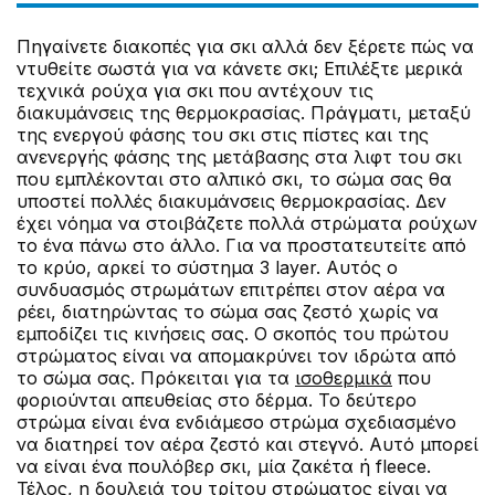
Πηγαίνετε διακοπές για σκι αλλά δεν ξέρετε πώς να
ντυθείτε σωστά για να κάνετε σκι; Επιλέξτε μερικά
τεχνικά ρούχα για σκι που αντέχουν τις
διακυμάνσεις της θερμοκρασίας. Πράγματι, μεταξύ
της ενεργού φάσης του σκι στις πίστες και της
ανενεργής φάσης της μετάβασης στα λιφτ του σκι
που εμπλέκονται στο αλπικό σκι, το σώμα σας θα
υποστεί πολλές διακυμάνσεις θερμοκρασίας. Δεν
έχει νόημα να στοιβάζετε πολλά στρώματα ρούχων
το ένα πάνω στο άλλο. Για να προστατευτείτε από
το κρύο, αρκεί το σύστημα 3 layer. Αυτός ο
συνδυασμός στρωμάτων επιτρέπει στον αέρα να
ρέει, διατηρώντας το σώμα σας ζεστό χωρίς να
εμποδίζει τις κινήσεις σας. Ο σκοπός του πρώτου
στρώματος είναι να απομακρύνει τον ιδρώτα από
το σώμα σας. Πρόκειται για τα
ισοθερμικά
που
φοριούνται απευθείας στο δέρμα. Το δεύτερο
στρώμα είναι ένα ενδιάμεσο στρώμα σχεδιασμένο
να διατηρεί τον αέρα ζεστό και στεγνό. Αυτό μπορεί
να είναι ένα πουλόβερ σκι, μία ζακέτα ή fleece.
Τέλος, η δουλειά του τρίτου στρώματος είναι να