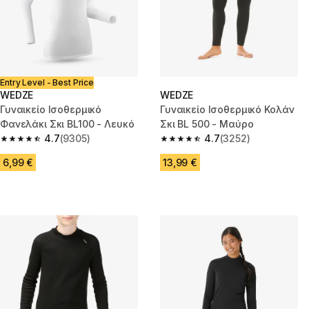
Entry Level - Best Price
WEDZE
WEDZE
Γυναικείο Ισοθερμικό
Γυναικείο Ισοθερμικό Κολάν
Φανελάκι Σκι BL100 - Λευκό
Σκι BL 500 - Μαύρο
4.7
(9305)
4.7
(3252)
4.7 out of 5 stars from 9305 reviews
4.7 out of 5 stars from 3252 re
6,99 €
13,99 €