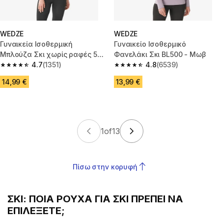
WEDZE
WEDZE
Γυναικεία Ισοθερμική
Γυναικείο Ισοθερμικό
Μπλούζα Σκι χωρίς ραφές 500
Φανελάκι Σκι BL500 - Μωβ
- Μαύρη
4.7
(1351)
4.8
(6539)
4.7 out of 5 stars from 1351 reviews
4.8 out of 5 stars from 6539 re
14,99 €
13,99 €
1
of
13
Πίσω στην κορυφή
ΣΚΙ: ΠΟΙΑ ΡΟΥΧΑ ΓΙΑ ΣΚΙ ΠΡΕΠΕΙ ΝΑ
ΕΠΙΛΕΞΕΤΕ;