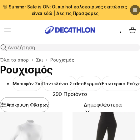
🚨 Summer Sale is ON: Οι πιο hot καλοκαιρινές εκπτώσεις
είναι εδώ | Δες τις Προσφορές
Menu
My 
Αναζήτηση
Αρχική σελίδα
Όλα τα σπορ
Σκι
Ρουχισμός
Ρουχισμός
Μπουφάν Σκι
Παντελόνια Σκι
Ισοθερμικά
Εσωτερικά Ρούχ
290 Προϊόντα
Απόκρυψη Φίλτρων
Ταξινόμηση κατά:
(option