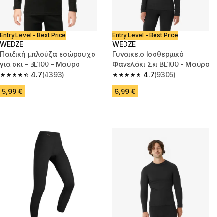
Entry Level - Best Price
Entry Level - Best Price
WEDZE
WEDZE
Παιδική μπλούζα εσώρουχο
Γυναικείο Ισοθερμικό
για σκι - BL100 - Μαύρο
Φανελάκι Σκι BL100 - Μαύρο
4.7
(4393)
4.7
(9305)
4.7 out of 5 stars from 4393 reviews
4.7 out of 5 stars from 9305 re
5,99 €
6,99 €