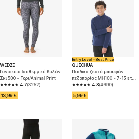
Entry Level - Best Price
WEDZE
QUECHUA
Γυναικείο Ισοθερμικό Κολάν
Παιδικό ζεστό μπουφάν
Σκι 500 - Γκρι/Animal Print
πεζοπορίας MH100 - 7-15 ετών
4.7
(3252)
4.8
(4690)
Half zip - Navy μπλε
4.7 out of 5 stars from 3252 reviews
4.8 out of 5 stars from 4690 r
13,99 €
5,99 €