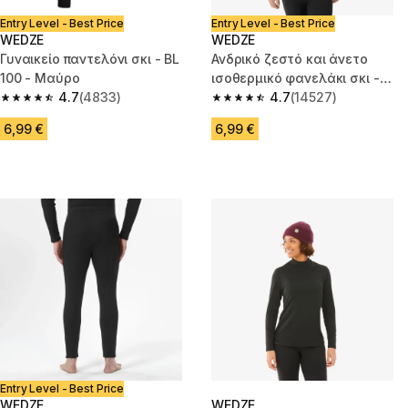
Entry Level - Best Price
Entry Level - Best Price
WEDZE
WEDZE
Γυναικείο παντελόνι σκι - BL
Ανδρικό ζεστό και άνετο
100 - Μαύρο
ισοθερμικό φανελάκι σκι -
4.7
(4833)
BL100 - Μαύρο
4.7
(14527)
4.7 out of 5 stars from 4833 reviews
4.7 out of 5 stars from 14527 r
6,99 €
6,99 €
Entry Level - Best Price
WEDZE
WEDZE