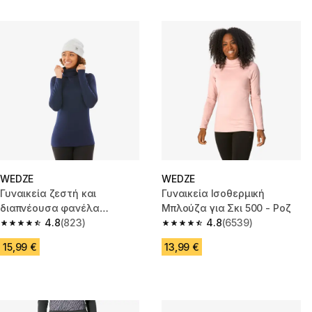
WEDZE
WEDZE
Γυναικεία ζεστή και
Γυναικεία Ισοθερμική
διαπνέουσα φανέλα
Μπλούζα για Σκι 500 - Ροζ
εσώρουχο ζιβάγκο σκι - BL
4.8
(823)
4.8
(6539)
4.8 out of 5 stars from 823 reviews
4.8 out of 5 stars from 6539 re
500 - Navy
15,99 €
13,99 €