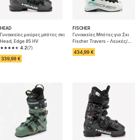
HEAD
FISCHER
Γυναικείες μαύρες μπότες σκι
Γυναικείες Μπότες για Σκι
Head, Edge 85 HV
Fischer Travers - Λευκές/
4.2
(7)
Πράσινες
4.2 out of 5 stars from 7 reviews
434,99 €
339,99 €