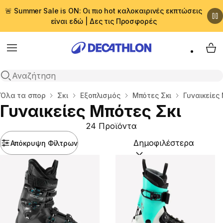
🚨 Summer Sale is ON: Οι πιο hot καλοκαιρινές εκπτώσεις
είναι εδώ | Δες τις Προσφορές
Menu
My 
Αναζήτηση
Αρχική σελίδα
Όλα τα σπορ
Σκι
Εξοπλισμός
Μπότες Σκι
Γυναικείες
Γυναικείες Μπότες Σκι
24 Προϊόντα
Απόκρυψη Φίλτρων
Ταξινόμηση κατά:
(option