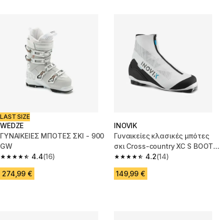
LAST SIZE
WEDZE
INOVIK
ΓΥΝΑΙΚΕΙΕΣ ΜΠΟΤΕΣ ΣΚΙ - 900
Γυναικείες κλασικές μπότες
GW
σκι Cross-country XC S BOOT
4.4
(16)
500 - Λευκό
4.2
(14)
4.4 out of 5 stars from 16 reviews
4.2 out of 5 stars from 14 revi
274,99 €
149,99 €