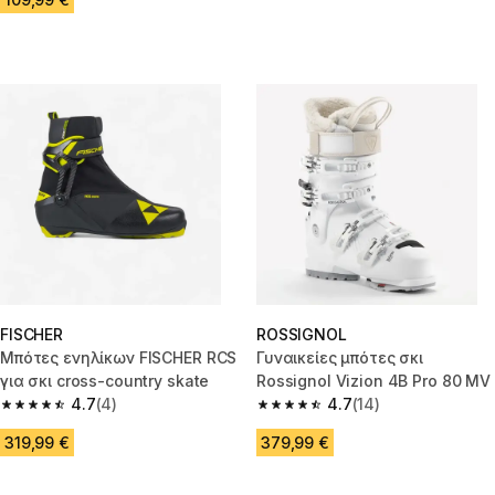
FISCHER
ROSSIGNOL
Μπότες ενηλίκων FISCHER RCS
Γυναικείες μπότες σκι
για σκι cross-country skate
Rossignol Vizion 4B Pro 80 MV
4.7
(4)
4.7
(14)
4.7 out of 5 stars from 4 reviews
4.7 out of 5 stars from 14 revi
319,99 €
379,99 €