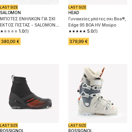
LAST SIZE
LAST SIZE
SALOMON
HEAD
ΜΠΟΤΕΣ ΕΝΗΛΙΚΩΝ ΓΙΑ ΣΚΙ
Γυναικείες μπότες σκι Boa®,
ΕΚΤΟΣ ΠΙΣΤΑΣ - SALOMON
Edge 95 BOA HV Μαύρο
SHIFT PRO 100
1.0
(1)
5.0
(1)
1.0 out of 5 stars from 1 reviews
5.0 out of 5 stars from 1 review
380,00 €
379,99 €
LAST SIZE
LAST SIZE
ROSSIGNOL
ROSSIGNOL