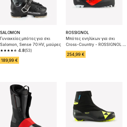
SALOMON
ROSSIGNOL
Γυναικείες μπότες για σκι
Μπότες ενηλίκων για σκι
Salomon, Sense 70 HV, μαύρες
Cross-Country - ROSSIGNOL X-
4.8
(53)
10
4.8 out of 5 stars from 53 reviews
254,99 €
189,99 €