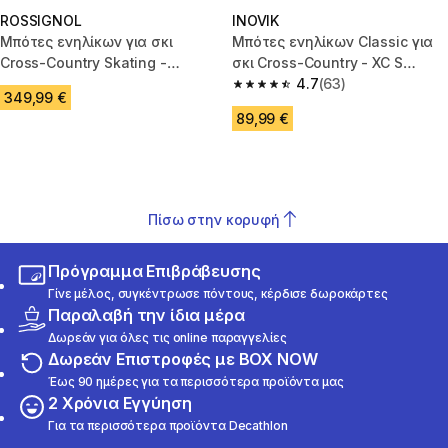
ROSSIGNOL
INOVIK
Μπότες ενηλίκων για σκι
Μπότες ενηλίκων Classic για
Cross-Country Skating -
σκι Cross-Country - XC S
ROSSIGNOL X-IUM
ΜΠΟΤΕΣ 150
4.7
(63)
4.7 out of 5 stars from 63 revi
349,99 €
89,99 €
Πίσω στην κορυφή
Πρόγραμμα Επιβράβευσης
Γίνε μέλος, συγκέντρωσε πόντους, κέρδισε δωροκάρτες
Παραλαβή την ίδια μέρα
Δωρεάν για όλες τις online παραγγελίες
Δωρεάν Επιστροφές με BOX NOW
Έως 90 ημέρες για τα περισσότερα προϊόντα μας
2 Χρόνια Εγγύηση
Για τα περισσότερα προϊόντα Decathlon