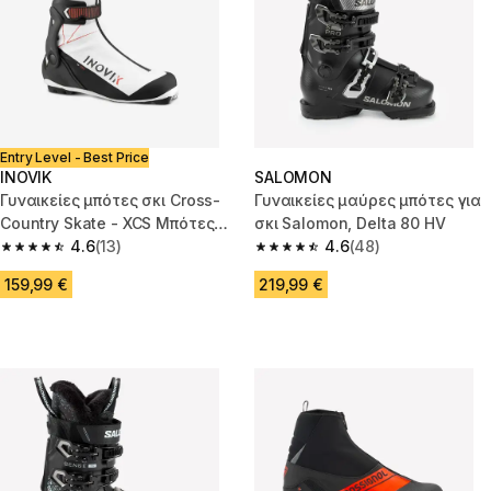
Entry Level - Best Price
INOVIK
SALOMON
Γυναικείες μπότες σκι Cross-
Γυναικείες μαύρες μπότες για
Country Skate - XCS Μπότες
σκι Salomon, Delta 80 HV
σκι Skate 500
4.6
(13)
4.6
(48)
4.6 out of 5 stars from 13 reviews
4.6 out of 5 stars from 48 revi
159,99 €
219,99 €