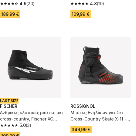
4.9
(20)
Country
4.8
(10)
4.9 out of 5 stars from 20 reviews
4.8 out of 5 stars from 10 revie
189,99 €
109,99 €
LAST SIZE
FISCHER
ROSSIGNOL
Ανδρικές κλασικές μπότες σκι
Μπότες Ενηλίκων για Σκι
cross-country, Fischer XC
Cross-Country Skate X-11 -
Touring
5.0
(3)
Μαύρα
5.0 out of 5 stars from 3 reviews
349,99 €
109,99 €