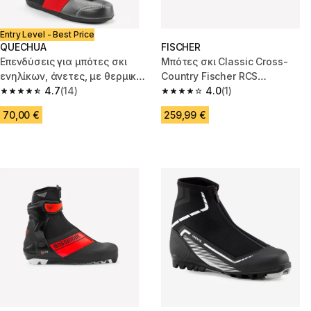
Entry Level - Best Price
QUECHUA
FISCHER
Επενδύσεις για μπότες σκι
Μπότες σκι Classic Cross-
ενηλίκων, άνετες, με θερμική
Country Fischer RCS
διαμόρφωση.
4.7
(14)
αδιάβροχες
4.0
(1)
4.7 out of 5 stars from 14 reviews
4.0 out of 5 stars from 1 review
70,00 €
259,99 €