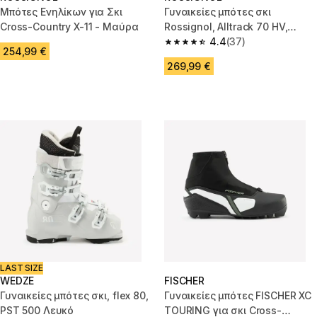
Μπότες Ενηλίκων για Σκι
Γυναικείες μπότες σκι
Cross-Country X-11 - Μαύρα
Rossignol, Alltrack 70 HV,
Λευκό
4.4
(37)
4.4 out of 5 stars from 37 revi
254,99 €
269,99 €
LAST SIZE
WEDZE
FISCHER
Γυναικείες μπότες σκι, flex 80,
Γυναικείες μπότες FISCHER XC
PST 500 Λευκό
TOURING για σκι Cross-