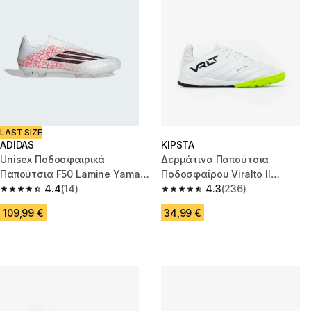
LAST SIZE
ADIDAS
KIPSTA
Unisex Ποδοσφαιρικά
Δερμάτινα Παπούτσια
Παπούτσια F50 Lamine Yamal
Ποδοσφαίρου Viralto II
League LL FG/MG
4.4
(14)
Matador TF - Λευκά/Lime
4.3
(236)
4.4 out of 5 stars from 14 reviews
4.3 out of 5 stars from 236 rev
109,99 €
34,99 €