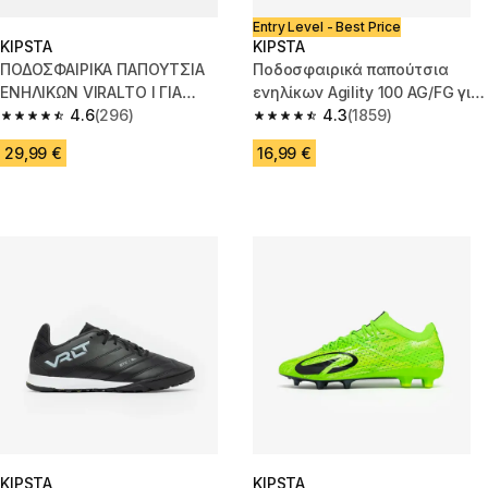
Entry Level - Best Price
KIPSTA
KIPSTA
ΠΟΔΟΣΦΑΙΡΙΚΑ ΠΑΠΟΥΤΣΙΑ
Ποδοσφαιρικά παπούτσια
ΕΝΗΛΙΚΩΝ VIRALTO I ΓΙΑ
ενηλίκων Agility 100 AG/FG για
ΧΛΟΟΤΑΠΗΤΑ ΜΠΛΕ
4.6
(296)
ξηρά γήπεδα - Μαύρο
4.3
(1859)
4.6 out of 5 stars from 296 reviews
4.3 out of 5 stars from 1859 re
29,99 €
16,99 €
KIPSTA
KIPSTA