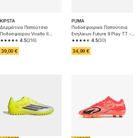
KIPSTA
PUMA
Δερμάτινα Παπούτσια
Ποδοσφαιρικά Παπούτσια
Ποδοσφαίρου Viralto II
Ενηλίκων Future 9 Play ΤΤ -
Matador MG/AG - Λευκά/
4.5
(216)
Κόκκινα
4.5
(30)
4.5 out of 5 stars from 216 reviews
4.5 out of 5 stars from 30 revi
Πράσινα
39,00 €
34,99 €