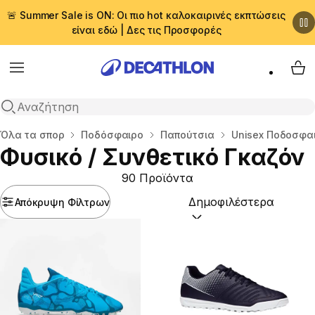
🚨 Summer Sale is ON: Οι πιο hot καλοκαιρινές εκπτώσεις
είναι εδώ | Δες τις Προσφορές
Menu
My 
Αναζήτηση
Αρχική σελίδα
Όλα τα σπορ
Ποδόσφαιρο
Παπούτσια
Unisex Ποδοσφα
Φυσικό / Συνθετικό Γκαζόν
90 Προϊόντα
Απόκρυψη Φίλτρων
Ταξινόμηση κατά:
(option