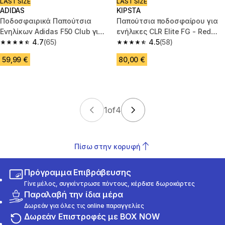
LAST SIZE
LAST SIZE
ADIDAS
KIPSTA
Ποδοσφαιρικά Παπούτσια
Παπούτσια ποδοσφαίρου για
Ενηλίκων Adidas F50 Club για
ενήλικες CLR Elite FG - Red
Χλοοτάπητα - Κίτρινα
4.7
(65)
Storm Antoine Griezmann
4.5
(58)
4.7 out of 5 stars from 65 reviews
4.5 out of 5 stars from 58 revi
59,99 €
80,00 €
1
of
4
Πίσω στην κορυφή
Πρόγραμμα Επιβράβευσης
Γίνε μέλος, συγκέντρωσε πόντους, κέρδισε δωροκάρτες
Παραλαβή την ίδια μέρα
Δωρεάν για όλες τις online παραγγελίες
Δωρεάν Επιστροφές με BOX NOW