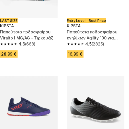
LAST SIZE
Entry Level - Best Price
KIPSTA
KIPSTA
Παπούτσια ποδοσφαίρου
Παπούτσια ποδοσφαίρου
Viralto I MG/AG - Τιρκουάζ
ενηλίκων Agility 100 για
4.6
(668)
σκληρό χλοοτάπητα TF-
4.5
(2825)
4.6 out of 5 stars from 668 reviews
4.5 out of 5 stars from 2825 re
Μαύρο/Λευκό
28,99 €
16,99 €