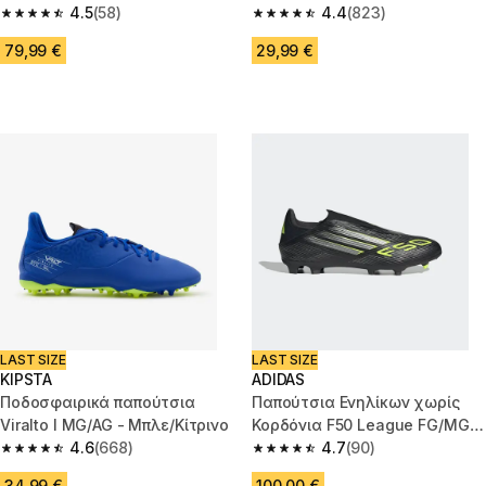
Λευκά/Κίτρινα Meteor
4.5
(58)
4.4
(823)
4.5 out of 5 stars from 58 reviews
4.4 out of 5 stars from 823 rev
79,99 €
29,99 €
LAST SIZE
LAST SIZE
KIPSTA
ADIDAS
Ποδοσφαιρικά παπούτσια
Παπούτσια Ενηλίκων χωρίς
Viralto I MG/AG - Μπλε/Κίτρινο
Κορδόνια F50 League FG/MG -
4.6
(668)
Μαύρο
4.7
(90)
4.6 out of 5 stars from 668 reviews
4.7 out of 5 stars from 90 revi
34,99 €
100,00 €