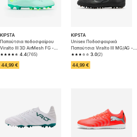
KIPSTA
KIPSTA
Παπούτσια ποδοσφαίρου
Unisex Ποδοσφαιρικά
Viralto III 3D AirMesh FG -
Παπούτσια Viralto III MG/AG -
Μέντα
4.4
(765)
Μαύρα
3.0
(2)
4.4 out of 5 stars from 765 reviews
3.0 out of 5 stars from 2 review
44,99 €
44,99 €