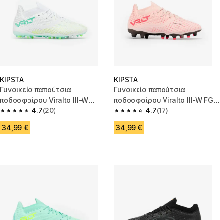
KIPSTA
KIPSTA
Γυναικεία παπούτσια
Γυναικεία παπούτσια
ποδοσφαίρου Viralto III-W
ποδοσφαίρου Viralto III-W FG -
MG/AG - Feelings
4.7
(20)
Pink Power
4.7
(17)
4.7 out of 5 stars from 20 reviews
4.7 out of 5 stars from 17 revie
34,99 €
34,99 €