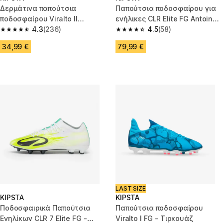
Δερμάτινα παπούτσια
Παπούτσια ποδοσφαίρου για
ποδοσφαίρου Viralto II
ενήλικες CLR Elite FG Antoine
Matador TF - Classic Heritage
4.3
(236)
Griezmann - Green Storm
4.5
(58)
4.3 out of 5 stars from 236 reviews
4.5 out of 5 stars from 58 revi
34,99 €
79,99 €
LAST SIZE
KIPSTA
KIPSTA
Ποδοσφαιρικά Παπούτσια
Παπούτσια ποδοσφαίρου
Ενηλίκων CLR 7 Elite FG -
Viralto I FG - Τιρκουάζ