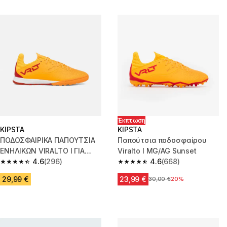
Έκπτωση
KIPSTA
KIPSTA
ΠΟΔΟΣΦΑΙΡΙΚΑ ΠΑΠΟΥΤΣΙΑ
Παπούτσια ποδοσφαίρου
ΕΝΗΛΙΚΩΝ VIRALTO I ΓΙΑ
Viralto I MG/AG Sunset
ΧΛΟΟΤΑΠΗΤΑ ΠΟΡΤΟΚΑΛΙ
4.6
(296)
4.6
(668)
4.6 out of 5 stars from 296 reviews
4.6 out of 5 stars from 668 rev
29,99 €
23,99 €
Αρχική τιμή
30,00 €
20%