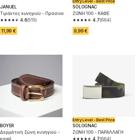
Entry Level - Best Price
JANUEL
SOLOGNAC
Τιράντες κυνηγιού - Πράσινο
ΖΩΝΗ 100 - ΚΑΦΕ
4.6
(515)
4.7
(664)
4.6 out of 5 stars from 515 reviews
4.7 out of 5 stars from 664 rev
11,99 €
9,99 €
Entry Level - Best Price
BOYER
SOLOGNAC
Δερμάτινη ζώνη κυνηγιού -
ΖΩΝΗ 100 - ΠΑΡΑΛΛΑΓΗ
καφέ
4.7
(664)