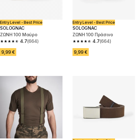
Entry Level - Best Price
Entry Level - Best Price
SOLOGNAC
SOLOGNAC
ΖΩΝΗ 100 Μαύρο
ΖΩΝΗ 100 Πράσινο
4.7
(664)
4.7
(664)
4.7 out of 5 stars from 664 reviews
4.7 out of 5 stars from 664 rev
9,99 €
9,99 €