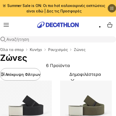
🚨 Summer Sale is ON: Οι πιο hot καλοκαιρινές εκπτώσεις
είναι εδώ | Δες τις Προσφορές
Menu
My 
Αναζήτηση
Αρχική σελίδα
Όλα τα σπορ
Κυνήγι
Ρουχισμός
Ζώνες
Ζώνες
6 Προϊόντα
Απόκρυψη Φίλτρων
Ταξινόμηση κατά:
(option