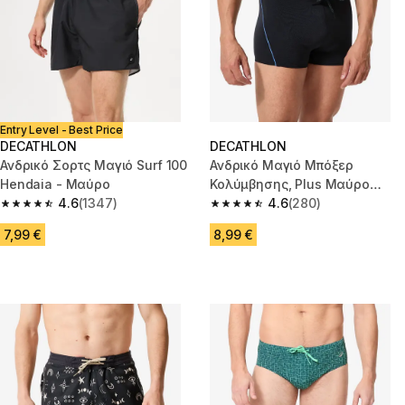
Entry Level - Best Price
DECATHLON
DECATHLON
Ανδρικό Σορτς Μαγιό Surf 100
Ανδρικό Μαγιό Μπόξερ
Hendaia - Μαύρο
Κολύμβησης, Plus Μαύρο
4.6
(1347)
Μπλε
4.6
(280)
4.6 out of 5 stars from 1347 reviews
4.6 out of 5 stars from 280 rev
7,99 €
8,99 €