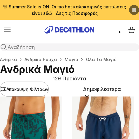
🚨 Summer Sale is ON: Οι πιο hot καλοκαιρινές εκπτώσεις
είναι εδώ | Δες τις Προσφορές
Menu
My 
Αναζήτηση
Αρχική σελίδα
Ανδρικά
Ανδρικά Ρούχα
Μαγιό
Όλα Τα Μαγιό
Ανδρικά Μαγιό
129 Προϊόντα
Απόκρυψη Φίλτρων
Ταξινόμηση κατά:
(option