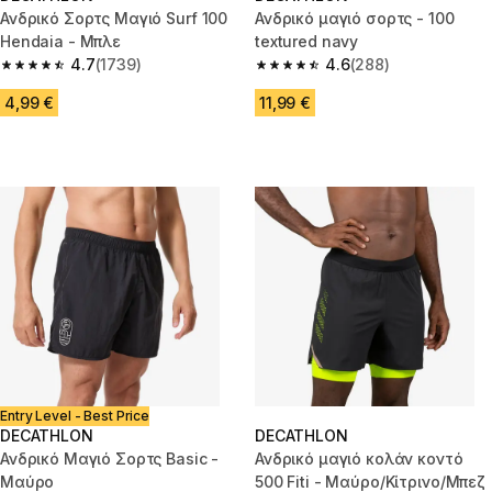
Ανδρικό Σορτς Μαγιό Surf 100
Ανδρικό μαγιό σορτς - 100
Hendaia - Μπλε
textured navy
4.7
(1739)
4.6
(288)
4.7 out of 5 stars from 1739 reviews
4.6 out of 5 stars from 288 rev
4,99 €
11,99 €
Entry Level - Best Price
DECATHLON
DECATHLON
Ανδρικό Μαγιό Σορτς Basic -
Ανδρικό μαγιό κολάν κοντό
Μαύρο
500 Fiti - Μαύρο/Κίτρινο/Μπεζ