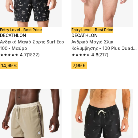
Entry Level - Best Price
Entry Level - Best Price
DECATHLON
DECATHLON
Ανδρικό Μαγιό Σορτς Surf Eco
Ανδρικό Μαγιό Σλιπ
100 - Μαύρο
Κολύμβησης - 100 Plus Quad
4.7
(1822)
Πράσινο
4.6
(217)
4.7 out of 5 stars from 1822 reviews
4.6 out of 5 stars from 217 rev
14,99 €
7,99 €