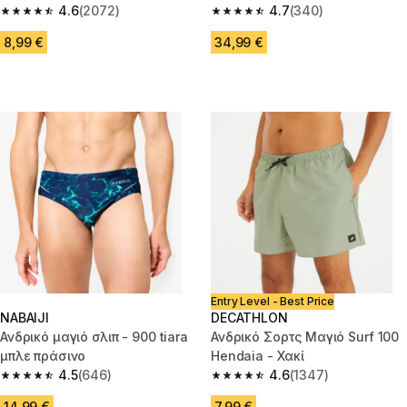
4.6
(2072)
4.7
(340)
4.6 out of 5 stars from 2072 reviews
4.7 out of 5 stars from 340 rev
8,99 €
34,99 €
Entry Level - Best Price
NABAIJI
DECATHLON
Ανδρικό μαγιό σλιπ - 900 tiara
Ανδρικό Σορτς Μαγιό Surf 100
μπλε πράσινο
Hendaia - Χακί
4.5
(646)
4.6
(1347)
4.5 out of 5 stars from 646 reviews
4.6 out of 5 stars from 1347 re
14,99 €
7,99 €