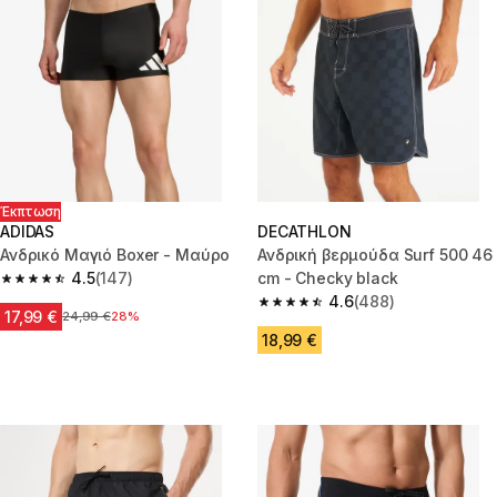
Έκπτωση
ADIDAS
DECATHLON
Ανδρικό Μαγιό Boxer - Μαύρο
Ανδρική βερμούδα Surf 500 46
4.5
(147)
cm - Checky black
4.5 out of 5 stars from 147 reviews
4.6
(488)
4.6 out of 5 stars from 488 rev
17,99 €
Αρχική τιμή
24,99 €
28%
18,99 €