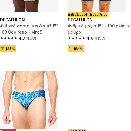
Entry Level - Best Price
DECATHLON
DECATHLON
Ανδρικό σορτς μαγιό surf 15”
Ανδρικό μαγιό 15" - 100 palmito
100 Geo retro - Μπεζ
μαύρο
4.7
(408)
4.6
(4157)
4.7 out of 5 stars from 408 reviews
4.6 out of 5 stars from 4157 re
11,99 €
11,99 €