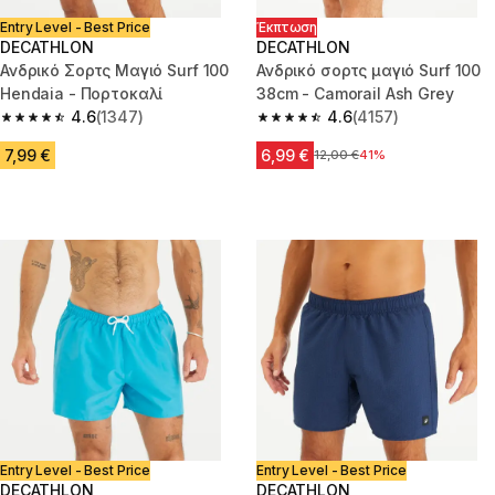
Entry Level - Best Price
Έκπτωση
DECATHLON
DECATHLON
Ανδρικό Σορτς Μαγιό Surf 100
Ανδρικό σορτς μαγιό Surf 100
Hendaia - Πορτοκαλί
38cm - Camorail Ash Grey
4.6
(1347)
4.6
(4157)
4.6 out of 5 stars from 1347 reviews
4.6 out of 5 stars from 4157 re
7,99 €
6,99 €
Αρχική τιμή
12,00 €
41%
Entry Level - Best Price
Entry Level - Best Price
DECATHLON
DECATHLON