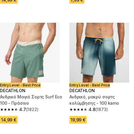
Entry Level - Best Price
Entry Level - Best Price
DECATHLON
DECATHLON
Ανδρικό Μαγιό Σορτς Surf Eco
Ανδρικό, μακρύ σορτς
100 - Πράσινο
κολύμβησης - 100 kamo
4.7
(1822)
4.8
(1873)
4.7 out of 5 stars from 1822 reviews
4.8 out of 5 stars from 1873 re
14,99 €
19,99 €