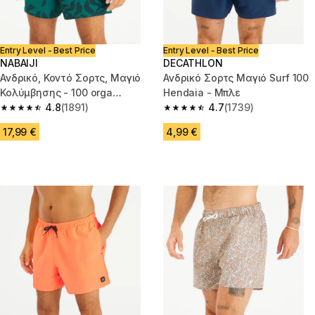
Entry Level - Best Price
Entry Level - Best Price
NABAIJI
DECATHLON
Ανδρικό, Κοντό Σορτς, Μαγιό
Ανδρικό Σορτς Μαγιό Surf 100
Κολύμβησης - 100 orga
Hendaia - Μπλε
πράσινο
4.8
(1891)
4.7
(1739)
4.8 out of 5 stars from 1891 reviews
4.7 out of 5 stars from 1739 re
17,99 €
4,99 €