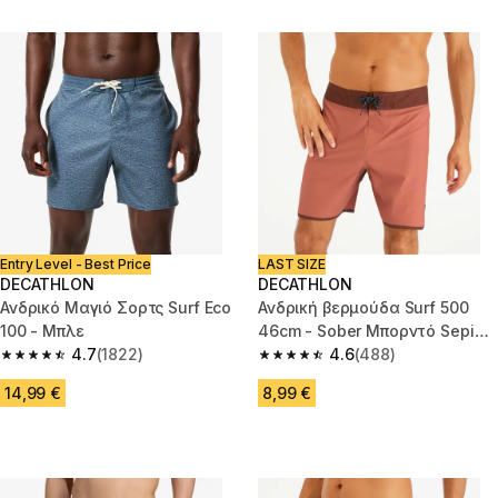
Entry Level - Best Price
LAST SIZE
DECATHLON
DECATHLON
Ανδρικό Μαγιό Σορτς Surf Eco
Ανδρική βερμούδα Surf 500
100 - Μπλε
46cm - Sober Μπορντό Sepia
4.7
(1822)
Καφέρ
4.6
(488)
4.7 out of 5 stars from 1822 reviews
4.6 out of 5 stars from 488 rev
14,99 €
8,99 €