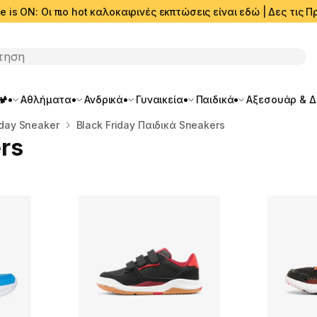
e is ON: Οι πιο hot καλοκαιρινές εκπτώσεις είναι εδώ | Δες τις
ση
🏕️
Αθλήματα
Ανδρικά
Γυναικεία
Παιδικά
Αξεσουάρ & 
iday Sneaker
Black Friday Παιδικά Sneakers
rs