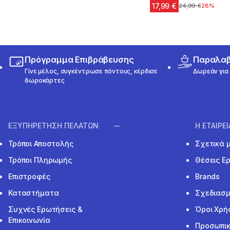
17,99 €
Αρχική τιμή
24,99 €
28%
Πρόγραμμα Επιβράβευσης
Παραλαβή
Γίνε μέλος, συγκέντρωσε πόντους, κέρδισε
Δωρεάν για 
δωροκάρτες
ΕΞΥΠΗΡΕΤΗΣΗ ΠΕΛΑΤΩΝ
Η ΕΤΑΙΡΕ
Τρόποι Αποστολής
Σχετικά 
Τρόποι Πληρωμής
Θέσεις Ε
Επιστροφές
Brands
Καταστήματα
Σχεδιασμ
Συχνές Ερωτήσεις &
Όροι Χρή
Επικοινωνία
Προσωπικ