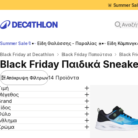
🚨 Summer Sal
Αναζήτη
Summer Sale🔖
Είδη Θαλάσσης - Παραλίας ☀️
Είδη Κάμπινγκ
Αρχική σελίδα
Black Friday at Decathlon
Black Friday Παπούτσια
Black Fr
Black Friday Παιδικά Sneake
14 Προϊόντα
Απόκρυψη Φίλτρων
Τιμή
Μέγεθος
Brand
Είδος
Φύλο
Άθλημα
Χρώμα