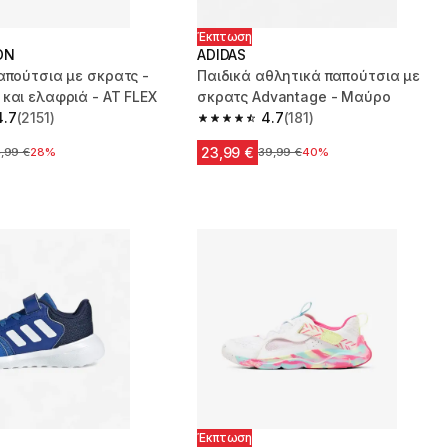
Έκπτωση
ON
ADIDAS
απούτσια με σκρατς -
Παιδικά αθλητικά παπούτσια με
και ελαφριά - AT FLEX
σκρατς Advantage - Μαύρο
4.7
(2151)
4.7
(181)
 5 stars from 2151 reviews
4.7 out of 5 stars from 181 reviews
23,99 €
χική τιμή
,99 €
28%
Αρχική τιμή
39,99 €
40%
Έκπτωση