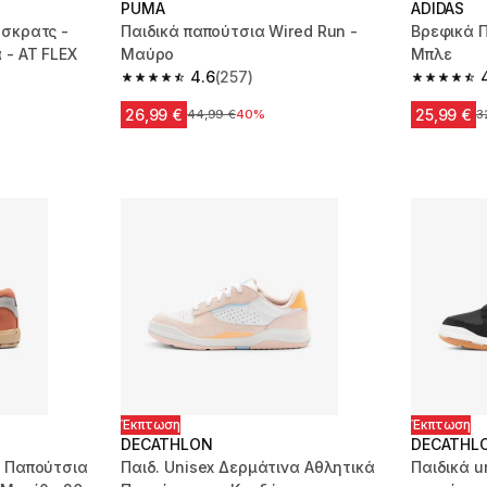
PUMA
ADIDAS
 σκρατς -
Παιδικά παπούτσια Wired Run -
Βρεφικά 
 - AT FLEX
Μαύρο
Μπλε
4.6
(257)
 2151 reviews
4.6 out of 5 stars from 257 reviews
4.7 out of
26,99 €
25,99 €
Αρχική τιμή
44,99 €
40%
Α
3
Έκπτωση
Έκπτωση
DECATHLON
DECATHL
α Παπούτσια
Παιδ. Unisex Δερμάτινα Αθλητικά
Παιδικά u