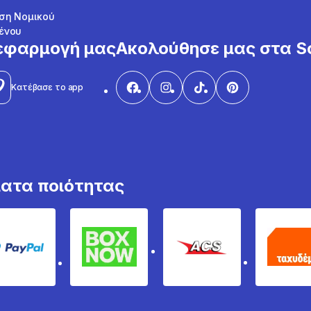
ση Νομικού
ένου
εφαρμογή μας
Ακολούθησε μας στα So
Κατέβασε το app
ματα ποιότητας
PayPal
Box Now
ACS
Τα