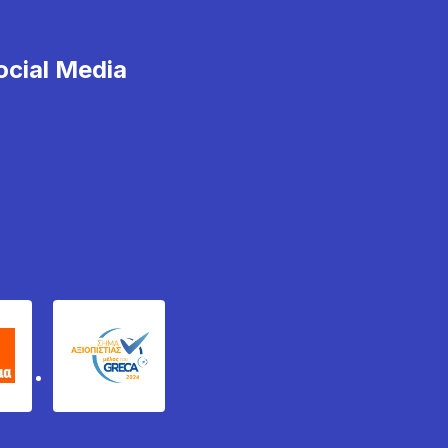
cial Media
χυδέμα
GRECA Trustmark