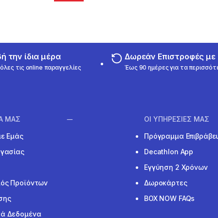
 την ίδια μέρα
Δωρεάν Επιστροφές μ
όλες τις online παραγγελίες
Έως 90 ημέρες για τα περισσότ
ΙΑ ΜΑΣ
ΟΙ ΥΠΗΡΕΣΙΕΣ ΜΑΣ
με Εμάς
Πρόγραμμα Επιβράβε
ργασίας
Decathlon App
Εγγύηση 2 Χρόνων
ός Προϊόντων
Δωροκάρτες
σης
BOX NOW FAQs
ά Δεδομένα